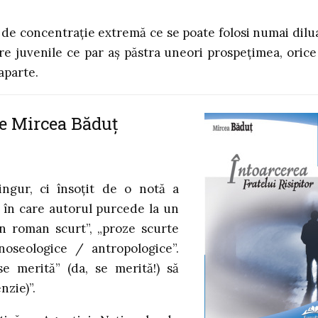
ție de concentrație extremă ce se poate folosi numai dilu
ore juvenile ce par aș păstra uneori prospețimea, orice
aparte.
 de Mircea Băduț
ngur, ci însoțit de o notă a
, în care autorul purcede la un
n roman scurt”, „proze scurte
gnoseologice / antropologice”.
e merită” (da, se merită!) să
nzie)”.