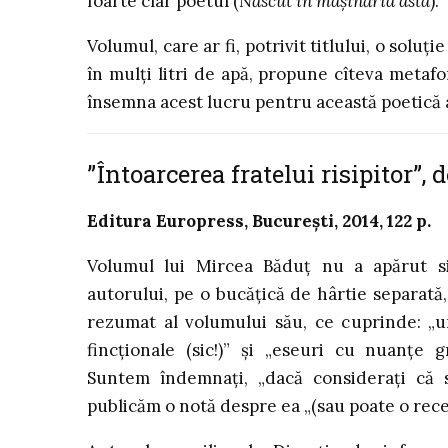
foarte clar poetul (
Născut în mașinăria asta
).
Volumul, care ar fi, potrivit titlului, o solu
în mulți litri de apă, propune cîteva metaf
însemna acest lucru pentru această poetică 
”Întoarcerea fratelui risipitor”,
Editura Europress, București, 2014, 122 p.
Volumul lui Mircea Băduț nu a apărut si
autorului, pe o bucățică de hârtie separată
rezumat al volumului său, ce cuprinde: „u
fincționale (sic!)” și „eseuri cu nuanțe 
Suntem îndemnați, „dacă considerați că s
publicăm o notă despre ea „(sau poate o rece