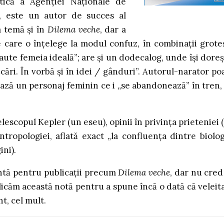
atică a Agenției Naționale de
, este un autor de succes al
a temă și în
Dilema veche
, dar a
e care o înțelege la modul confuz, în combinații groteș
aute femeia ideală”; are și un dodecalog, unde își doreș
ișcări. În vorbă și în idei / gânduri”. Autorul-narator po
nează un personaj feminin ce i „se abandonează” în tren,
escopul Kepler (un eseu), opinii în privința prieteniei (
antropologiei, aflată exact „la confluența dintre biolog
ini).
antă pentru publicații precum
Dilema veche
, dar nu cred
licăm această notă pentru a spune încă o dată că veleita
, cel mult.