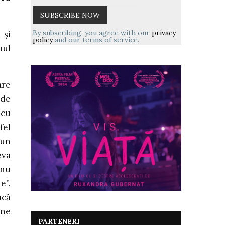
By subscribing, you agree with our
privacy
 și
policy
and our terms of service.
mul
are
 de
 cu
fel
 un
eva
 nu
e”.
acă
une
PARTENERI