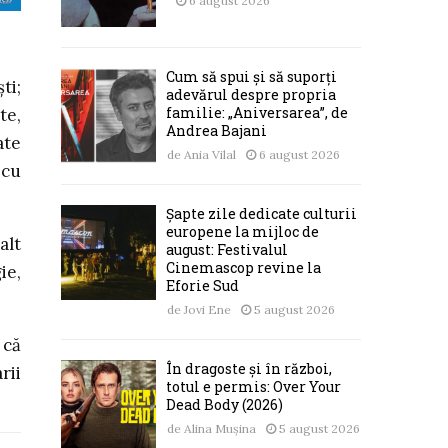
6 august 2026
Cum să spui și să suporți
ti;
adevărul despre propria
familie: „Aniversarea”, de
te,
Andrea Bajani
ate
de
Ania Vilal
6 august 2026
 cu
Șapte zile dedicate culturii
europene la mijloc de
alt
august: Festivalul
Cinemascop revine la
ie,
Eforie Sud
de
Jovi Ene
5 august 2026
 că
În dragoste și în război,
rii
totul e permis: Over Your
Dead Body (2026)
de
Alina Mușina
5 august 2026