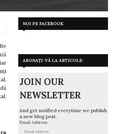
NOI PE FACEBOOK
lte
ază
ABONAȚI-VĂ LA ARTICOLE:
iar
mți
JOIN OUR
al,
ndă
NEWSLETTER
al,
And get notified everytime we publish
a new blog post.
Email Address
era