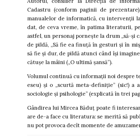
Autorul, consilier la Direcția de inform
Cadastru (conform paginii de prezentare)
manualelor de informatică, cu intervenții l
dat, de ceva vreme, în patima literaturii, p
astfel, un personaj pornește la drum „să-și c
de pildă, „Să fie ea finuță în gesturi și în m
să fie și dur, de pildă atunci când își imagi
cătușe la mâini („O ultimă șansă”).
Volumul continuă cu informații noi despre tel
eseu) și o „scurtă meta-definiție” (sic!) a 
sociologie și psihologie” (explicată în trei pag
Gândirea lui Mircea Băduț poate fi interes
are de-a face cu literatura: se merită să pub
nu pot provoca decît momente de amuzament