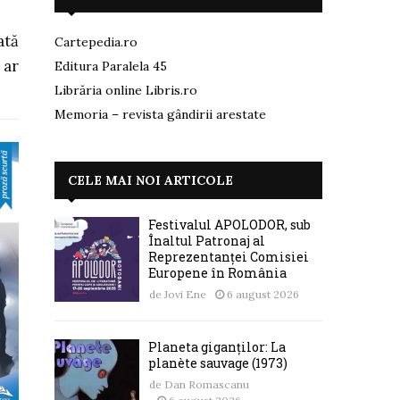
ată
Cartepedia.ro
 ar
Editura Paralela 45
Librăria online Libris.ro
Memoria – revista gândirii arestate
CELE MAI NOI ARTICOLE
Festivalul APOLODOR, sub
Înaltul Patronaj al
Reprezentanței Comisiei
Europene în România
de
Jovi Ene
6 august 2026
Planeta giganților: La
planète sauvage (1973)
de
Dan Romascanu