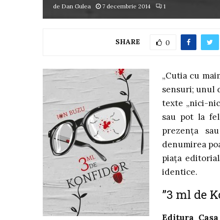
de
Dan Gulea
7 decembrie 2014
1
SHARE
0
„Cutia cu maim
sensuri; unul 
texte „nici-ni
sau pot la fe
prezența sau
denumirea poat
piața editoria
identice.
”3 ml de K
Editura Casa 