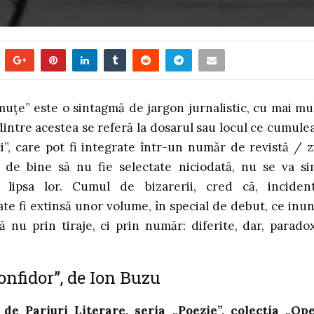
uțe” este o sintagmă de jargon jurnalistic, cu mai mu
dintre acestea se referă la dosarul sau locul ce cumule
ci”, care pot fi integrate într-un număr de revistă / z
l de bine să nu fie selectate niciodată, nu se va si
 lipsa lor. Cumul de bizarerii, cred că, incident
e fi extinsă unor volume, în special de debut, ce inu
lă nu prin tiraje, ci prin număr: diferite, dar, paradox
onfidor”, de Ion Buzu
de Pariuri Literare, seria „Poezie”, colecția „Op