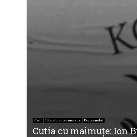
Carti
Literatura romaneasca
Recomandat
Cutia cu maimuțe: Ion B