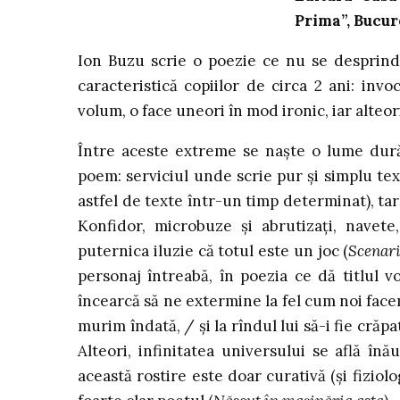
Prima”, Bucure
Ion Buzu scrie o poezie ce nu se desprind
caracteristică copiilor de circa 2 ani: invo
volum, o face uneori în mod ironic, iar alteo
Între aceste extreme se naște o lume dură,
poem: serviciul unde scrie pur și simplu te
astfel de texte într-un timp determinat), t
Konfidor, microbuze și abrutizați, navete,
puternica iluzie că totul este un joc (
Scenari
personaj întreabă, în poezia ce dă titlul v
încearcă să ne extermine la fel cum noi facem
murim îndată, / și la rîndul lui să-i fie crăpa
Alteori, infinitatea universului se află în
această rostire este doar curativă (și fiziolo