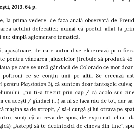
ști, 2013, 64 p.
e, la prima vedere, de faza anală observată de Freud
carea actului defecației; numai că poetul, aflat la pri
ri nu: simplă aglomerare tematică.
 apăsătoare, de care autorul se eliberează prin fiec
xte pentru vânzarea jaluzelelor (trebuie să producă 45
arlaua pe care se urcă gândacii de Colorado ce mor doar
 poltroni ce se conțin unii pe alții. Se creează ast
i pentru Playstation 3
), că suntem doar fantoșele cuiva;
olumului: „nu ți-a trecut prin cap / că acolo sus cin
 cu acești / gîndaci (…) să ni se facă rău de tot, dar să
tă mașina sa de stropit, / să-i curgă și lui otrava pe spat
ăuntru, simți că ai ceva de spus, de exprimat, chiar d
gică): „Aștepți să te dezintoxici de cineva din tine”, sp