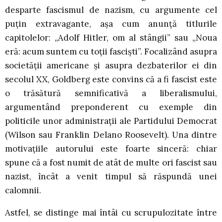
desparte fascismul de nazism, cu argumente cel
puțin extravagante, așa cum anunță titlurile
capitolelor: „Adolf Hitler, om al stângii” sau „Noua
eră: acum suntem cu toții fasciști”. Focalizând asupra
societății americane și asupra dezbaterilor ei din
secolul XX, Goldberg este convins că a fi fascist este
o trăsătură semnificativă a liberalismului,
argumentând preponderent cu exemple din
politicile unor administrații ale Partidului Democrat
(Wilson sau Franklin Delano Roosevelt). Una dintre
motivațiile autorului este foarte sinceră: chiar
spune că a fost numit de atât de multe ori fascist sau
nazist, încât a venit timpul să răspundă unei
calomnii.
Astfel, se distinge mai întâi cu scrupulozitate între