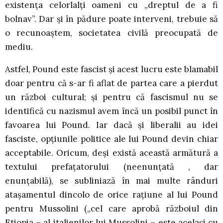
existența celorlalți oameni cu „dreptul de a fi
bolnav”. Dar și în pădure poate interveni, trebuie să
o recunoaștem, societatea civilă preocupată de
mediu.
Astfel, Pound este fascist și acest lucru este blamabil
doar pentru că s-ar fi aflat de partea care a pierdut
un război cultural; și pentru că fascismul nu se
identifică cu nazismul avem încă un posibil punct în
favoarea lui Pound. Iar dacă și liberalii au idei
fasciste, opțiunile politice ale lui Pound devin chiar
acceptabile. Oricum, deși există această armătură a
textului prefațatorului (neenunțată , dar
enunțabilă), se subliniază în mai multe rânduri
atașamentul dincolo de orice rațiune al lui Pound
pentru Mussolini („cel care aprobă războiul din
Etiopia – al italienilor lui Mussolini – este același cu