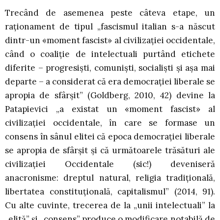
Trecând de asemenea peste câteva etape, un
raționament de tipul „fascismul italian s-a născut
dintr-un «moment fascist» al civilizației occidentale,
când o coaliție de intelectuali purtând etichete
diferite – progresiști, comuniști, socialiști și așa mai
departe – a considerat că era democrației liberale se
apropia de sfârșit” (Goldberg, 2010, 42) devine la
Patapievici „a existat un «moment fascist» al
civilizației occidentale, în care se formase un
consens în sânul elitei că epoca democrației liberale
se apropia de sfârșit și că următoarele trăsături ale
civilizației Occidentale (sic!) deveniseră
anacronisme: dreptul natural, religia tradițională,
libertatea constituțională, capitalismul” (2014, 91).
Cu alte cuvinte, trecerea de la „unii intelectuali” la
„elită” și „consens” produce o modificare notabilă de