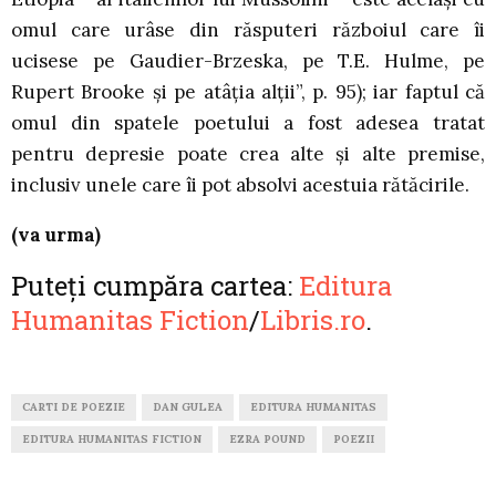
omul care urâse din răsputeri războiul care îi
ucisese pe Gaudier-Brzeska, pe T.E. Hulme, pe
Rupert Brooke și pe atâția alții”, p. 95); iar faptul că
omul din spatele poetului a fost adesea tratat
pentru depresie poate crea alte și alte premise,
inclusiv unele care îi pot absolvi acestuia rătăcirile.
(va urma)
Puteți cumpăra cartea:
Editura
Humanitas Fiction
/
Libris.ro
.
CARTI DE POEZIE
DAN GULEA
EDITURA HUMANITAS
EDITURA HUMANITAS FICTION
EZRA POUND
POEZII