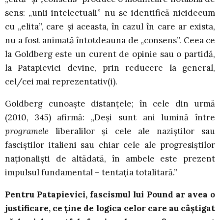
sens: „unii intelectuali” nu se identifică nicidecum
cu „elita”, care și aceasta, în cazul în care ar exista,
nu a fost animată întotdeauna de „consens”. Ceea ce
la Goldberg este un curent de opinie sau o partidă,
la Patapievici devine, prin reducere la general,
cel/cei mai reprezentativ(i).
Goldberg cunoaște distanțele; în cele din urmă
(2010, 345) afirmă: „Deși sunt ani lumină între
programele
liberalilor și cele ale naziștilor sau
fasciștilor italieni sau chiar cele ale progresiștilor
naționaliști de altădată, în ambele este prezent
impulsul fundamental – tentația totalitară.”
Pentru Patapievici, fascismul lui Pound ar avea o
justificare, ce ține de logica celor care au câștigat