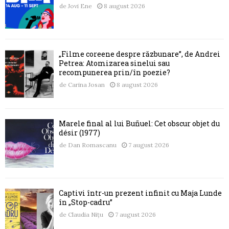
de
Jovi Ene
8 august 2026
„Filme coreene despre răzbunare”, de Andrei
Petrea: Atomizarea sinelui sau
recompunerea prin/în poezie?
de
Carina Josan
8 august 2026
Marele final al lui Buñuel: Cet obscur objet du
désir (1977)
de
Dan Romascanu
7 august 2026
Captivi într-un prezent infinit cu Maja Lunde
în „Stop-cadru”
de
Claudia Nițu
7 august 2026