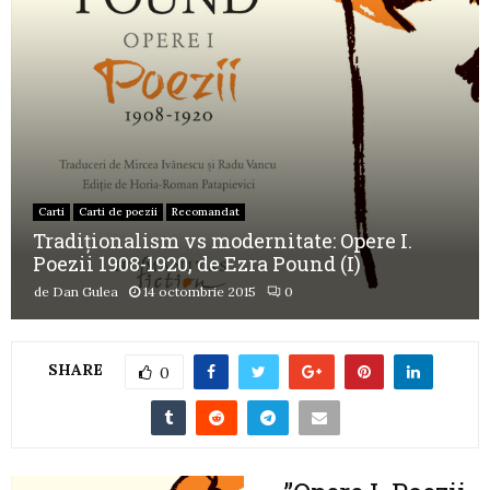
Carti
Carti de poezii
Recomandat
Tradiționalism vs modernitate: Opere I.
Poezii 1908-1920, de Ezra Pound (I)
de
Dan Gulea
14 octombrie 2015
0
SHARE
0