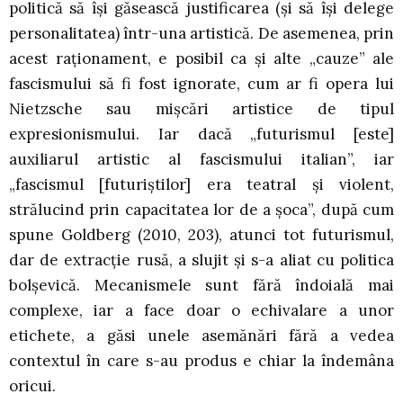
politică să își găsească justificarea (și să își delege
personalitatea) într-una artistică. De asemenea, prin
acest raționament, e posibil ca și alte „cauze” ale
fascismului să fi fost ignorate, cum ar fi opera lui
Nietzsche sau mișcări artistice de tipul
expresionismului. Iar dacă „futurismul [este]
auxiliarul artistic al fascismului italian”, iar
„fascismul [futuriștilor] era teatral și violent,
strălucind prin capacitatea lor de a șoca”, după cum
spune Goldberg (2010, 203), atunci tot futurismul,
dar de extracție rusă, a slujit și s-a aliat cu politica
bolșevică. Mecanismele sunt fără îndoială mai
complexe, iar a face doar o echivalare a unor
etichete, a găsi unele asemănări fără a vedea
contextul în care s-au produs e chiar la îndemâna
oricui.