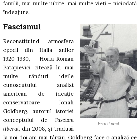
familii, mai multe iubite, mai multe vieți – niciodată
îndeajuns.
Fascismul
Reconstituind atmosfera
epocii din Italia anilor
1920-1930, Horia-Roman
Patapievici citează în mai
multe rânduri ideile
cunoscutului analist
american de ideație
conservatoare Jonah
Goldberg, autorul istoriei
conceptului de
Fascism
Ezra Pound
liberal
, din 2008, și tradusă
la noi doi ani mai târziu. Goldberg face o analiză ce