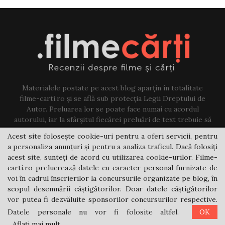
Materialele postate pe acest blog aparțin în totalitate
filme-carti.ro și se află sub protecția Legii Dreptului de
Autor. Preluarea lor se poate face numai cu acordul
autorului, iar la sfârșitul fiecărei preluări de text trebuie să
existe un link către acest blog.
Acest site folosește cookie-uri pentru a oferi servicii, pentru
a personaliza anunțuri și pentru a analiza traficul. Dacă folosiți
Contact us:
jovi@filme-carti.ro
acest site, sunteți de acord cu utilizarea cookie-urilor. Filme-
carti.ro prelucrează datele cu caracter personal furnizate de
voi în cadrul înscrierilor la concursurile organizate pe blog, în
scopul desemnării câștigătorilor. Doar datele câștigătorilor
vor putea fi dezvăluite sponsorilor concursurilor respective.
Datele personale nu vor fi folosite altfel.
OK
@2021 - filme-carti.ro
Aflați mai mult