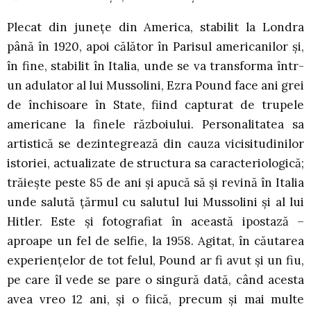
Plecat din junețe din America, stabilit la Londra
până în 1920, apoi călător în Parisul americanilor și,
în fine, stabilit în Italia, unde se va transforma într-
un adulator al lui Mussolini, Ezra Pound face ani grei
de închisoare în State, fiind capturat de trupele
americane la finele războiului. Personalitatea sa
artistică se dezintegrează din cauza vicisitudinilor
istoriei, actualizate de structura sa caracteriologică;
trăiește peste 85 de ani și apucă să și revină în Italia
unde salută țărmul cu salutul lui Mussolini și al lui
Hitler. Este și fotografiat în această ipostază –
aproape un fel de selfie, la 1958. Agitat, în căutarea
experiențelor de tot felul, Pound ar fi avut și un fiu,
pe care îl vede se pare o singură dată, când acesta
avea vreo 12 ani, și o fiică, precum și mai multe