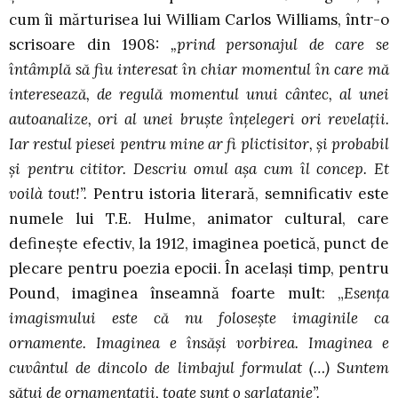
cum îi mărturisea lui William Carlos Williams, într-o
scrisoare din 1908:
„prind personajul de care se
întâmplă să fiu interesat în chiar momentul în care mă
interesează, de regulă momentul unui cântec, al unei
autoanalize, ori al unei bruște înțelegeri ori revelații.
Iar restul piesei pentru mine ar fi plictisitor, și probabil
și pentru cititor. Descriu omul așa cum îl concep. Et
voilà tout!”.
Pentru istoria literară, semnificativ este
numele lui T.E. Hulme, animator cultural, care
definește efectiv, la 1912, imaginea poetică, punct de
plecare pentru poezia epocii. În același timp, pentru
Pound, imaginea înseamnă foarte mult: „
Esența
imagismului este că nu folosește imaginile ca
ornamente. Imaginea e însăși vorbirea. Imaginea e
cuvântul de dincolo de limbajul formulat (…) Suntem
sătui de ornamentații, toate sunt o șarlatanie”.