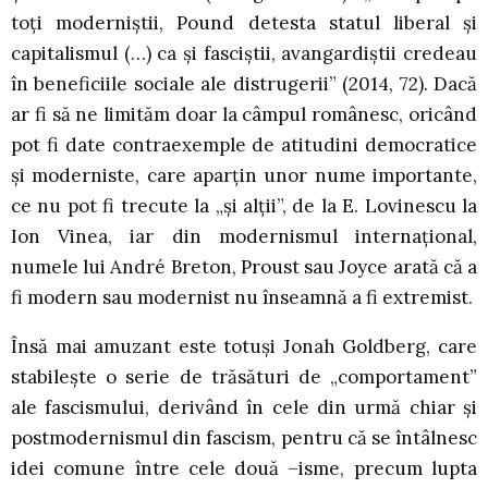
toți moderniștii, Pound detesta statul liberal și
capitalismul (…) ca și fasciștii, avangardiștii credeau
în beneficiile sociale ale distrugerii” (2014, 72). Dacă
ar fi să ne limităm doar la câmpul românesc, oricând
pot fi date contraexemple de atitudini democratice
și moderniste, care aparțin unor nume importante,
ce nu pot fi trecute la „și alții”, de la E. Lovinescu la
Ion Vinea, iar din modernismul internațional,
numele lui André Breton, Proust sau Joyce arată că a
fi modern sau modernist nu înseamnă a fi extremist.
Însă mai amuzant este totuși Jonah Goldberg, care
stabilește o serie de trăsături de „comportament”
ale fascismului, derivând în cele din urmă chiar și
postmodernismul din fascism, pentru că se întâlnesc
idei comune între cele două –isme, precum lupta