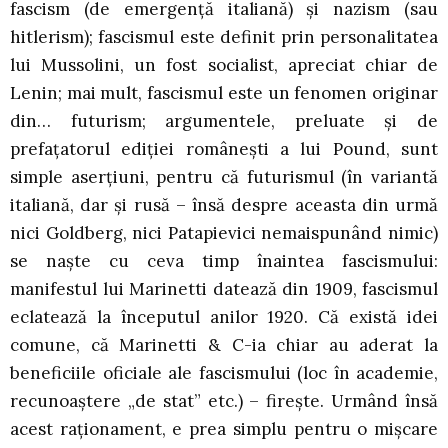
fascism (de emergență italiană) și nazism (sau
hitlerism); fascismul este definit prin personalitatea
lui Mussolini, un fost socialist, apreciat chiar de
Lenin; mai mult, fascismul este un fenomen originar
din… futurism; argumentele, preluate și de
prefațatorul ediției românești a lui Pound, sunt
simple aserțiuni, pentru că futurismul (în variantă
italiană, dar și rusă – însă despre aceasta din urmă
nici Goldberg, nici Patapievici nemaispunând nimic)
se naște cu ceva timp înaintea fascismului:
manifestul lui Marinetti datează din 1909, fascismul
eclatează la începutul anilor 1920. Că există idei
comune, că Marinetti & C-ia chiar au aderat la
beneficiile oficiale ale fascismului (loc în academie,
recunoaștere „de stat” etc.) – firește. Urmând însă
acest raționament, e prea simplu pentru o mișcare