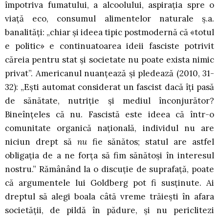
împotriva fumatului, a alcoolului, aspirația spre o
viață eco, consumul alimentelor naturale ș.a.
banalități: „chiar și ideea tipic postmodernă că «totul
e politic» e continuatoarea ideii fasciste potrivit
căreia pentru stat și societate nu poate exista nimic
privat”. Americanul nuanțează și pledează (2010, 31-
32): „Ești automat considerat un fascist dacă îți pasă
de sănătate, nutriție și mediul înconjurător?
Bineînțeles că nu. Fascistă este ideea că într-o
comunitate organică națională, individul nu are
niciun drept să
nu
fie sănătos; statul are astfel
obligația de a ne forța să fim sănătoși în interesul
nostru.” Rămânând la o discuție de suprafață, poate
că argumentele lui Goldberg pot fi susținute. Ai
dreptul să alegi boala câtă vreme trăiești în afara
societății, de pildă în pădure, și nu periclitezi