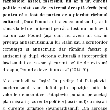
războaiele; astfel, fascismul nu ar fi un curent
politic rasist sau de extremă dreaptă
decât
[sm]
pentru că a fost de partea ce a pierdut războiul
cultural
: „Dacă Pound ar fi ales comunismul și ar fi
rămas la fel de antisemit pe cât a fost, nu am fi avut
azi un caz Pound (așa cum nu avem un caz în
privința antisemitismului lui Stalin sau a scriitorilor
comuniști și antisemiți); dar rămând fascist și
antisemit și după victoria culturală a interpretării
fascismului ca rasism și curent politic de extremă
dreapta, Pound a devenit un caz.” (2014, 91).
Alte confuzii se înșiră în prefața lui Patapievici;
modernismul s-ar defini prin opoziție față de
valorile democratice, Patapievici punând pe același
plan mișcări și curente politice (fascismul) cu mișcări
și curente artistice (avangardismul): „Ca aproape