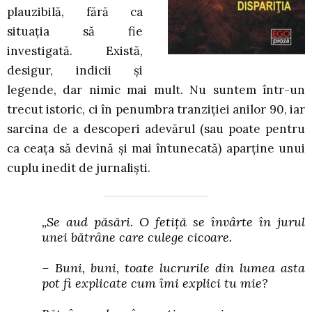
plauzibilă, fără ca
situația să fie
investigată. Există,
desigur, indicii și
legende, dar nimic mai mult. Nu suntem într-un
trecut istoric, ci în penumbra tranziției anilor 90, iar
sarcina de a descoperi adevărul (sau poate pentru
ca ceața să devină și mai întunecată) aparține unui
cuplu inedit de jurnaliști.
„Se aud păsări. O fetiță se învârte în jurul
unei bătrâne care culege cicoare.
– Buni, buni, toate lucrurile din lumea asta
pot fi explicate cum îmi explici tu mie?