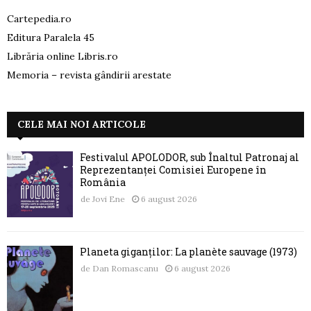
Cartepedia.ro
Editura Paralela 45
Librăria online Libris.ro
Memoria – revista gândirii arestate
CELE MAI NOI ARTICOLE
Festivalul APOLODOR, sub Înaltul Patronaj al
Reprezentanței Comisiei Europene în
România
de
Jovi Ene
6 august 2026
Planeta giganților: La planète sauvage (1973)
de
Dan Romascanu
6 august 2026