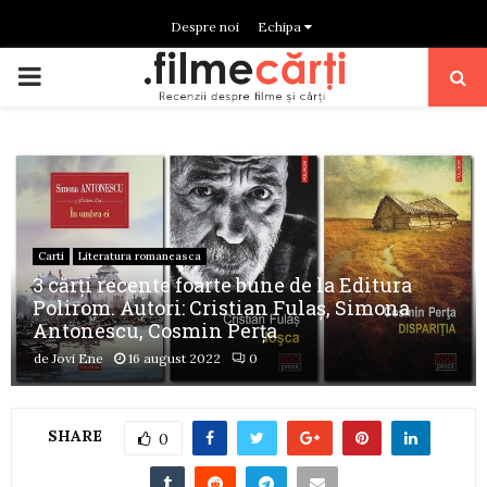
Despre noi
Echipa
PRIMARY
MENU
Carti
Literatura romaneasca
3 cărți recente foarte bune de la Editura
Polirom. Autori: Cristian Fulaș, Simona
Antonescu, Cosmin Perța
de
Jovi Ene
16 august 2022
0
SHARE
0