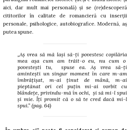
aici, dar mult mai personală) și se (re)descoperă
cititorilor în calitate de romancieră cu inserții
personale, psihologice, autobiografice. Modernă, aș
putea spune.
„Aș vrea să mă lași să-ți povestesc copilăria
mea așa cum am trăit-o eu, nu cum o
povestești tu, spuse ea. Aș vrea să-ți
amintești un singur moment în care m-am
îmbrățișat, m-ai ținut de mână, m-ai
pieptănat ori cel puțin mi-ai vorbit cu
blândețe, privindu-mă în ochi, și să mi-l spui
și mie. Îți promit că o să te cred dacă mi-l
spui.” (pag. 64)