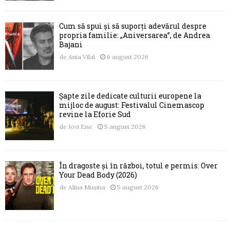
Cum să spui și să suporți adevărul despre
propria familie: „Aniversarea”, de Andrea
Bajani
de
Ania Vilal
6 august 2026
Șapte zile dedicate culturii europene la
mijloc de august: Festivalul Cinemascop
revine la Eforie Sud
de
Jovi Ene
5 august 2026
În dragoste și în război, totul e permis: Over
Your Dead Body (2026)
de
Alina Mușina
5 august 2026