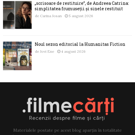
„scrisoare de restituire”, de Andreea Catrina:
simplitatea frumuseții și sinele restituit
de
Carina Josan
5 august 2026
Noul sezon editorial la Humanitas Fiction
de
Jovi Ene
4 august 2026
Materialele postate pe acest blog aparțin în totalitate