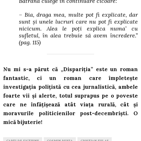
Bătrâna culege în continuare cicoare:
– Bia, draga mea, multe pot fi explicate, dar
sunt și unele lucruri care nu pot fi explicate
nicicum. Alea le poți explica numa’ cu
sufletul, în alea trebuie să avem încredere.”
(pag. 115)
Nu mi s-a părut că „Dispariția” este un roman
fantastic, ci un roman care împletește
investigația polițistă cu cea jurnalistică, ambele
foarte vii și alerte, totul suprapus pe o poveste
care ne înfățișează atât viața rurală, cât și
moravurile politicienilor post-decembriști. O
mică bijuterie!
CARTI DE FICTIUNE
COSMIN PERȚA
CRISTIAN FULAŞ