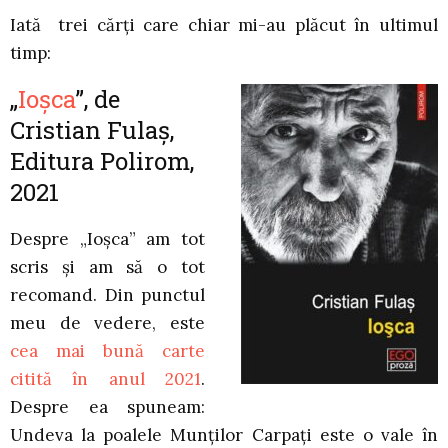
Iată trei cărți care chiar mi-au plăcut în ultimul
timp:
„
Ioșca
”, de
Cristian Fulaș,
Editura Polirom,
2021
Despre „Ioșca” am tot
scris și am să o tot
recomand. Din punctul
meu de vedere, este
cea mai bună carte
citită în anul 2021
.
Despre ea spuneam:
Undeva la poalele Munților Carpați este o vale în