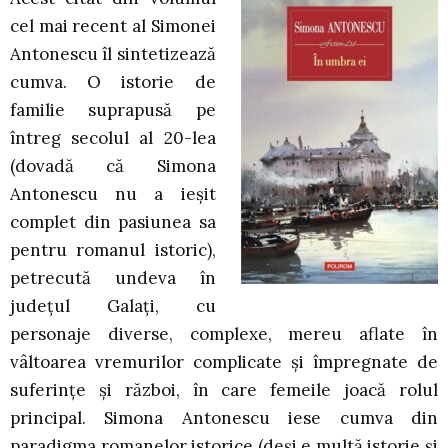
cel mai recent al Simonei
Antonescu îl sintetizează
cumva. O istorie de
familie suprapusă pe
întreg secolul al 20-lea
(dovadă că Simona
Antonescu nu a ieșit
complet din pasiunea sa
pentru romanul istoric),
petrecută undeva în
județul Galați, cu
personaje diverse, complexe, mereu aflate în
vâltoarea vremurilor complicate și împregnate de
suferințe și război, în care femeile joacă rolul
principal. Simona Antonescu iese cumva din
paradigma romanelor istorice (deși e multă istorie și