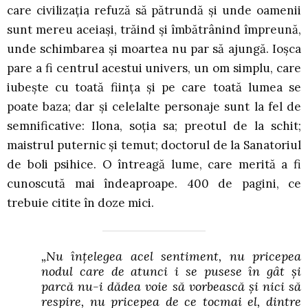
care civilizația refuză să pătrundă și unde oamenii
sunt mereu aceiași, trăind și îmbătrânind împreună,
unde schimbarea și moartea nu par să ajungă. Ioșca
pare a fi centrul acestui univers, un om simplu, care
iubește cu toată ființa și pe care toată lumea se
poate baza; dar și celelalte personaje sunt la fel de
semnificative: Ilona, soția sa; preotul de la schit;
maistrul puternic și temut; doctorul de la Sanatoriul
de boli psihice. O întreagă lume, care merită a fi
cunoscută mai îndeaproape. 400 de pagini, ce
trebuie citite în doze mici.
„Nu înțelegea acel sentiment, nu pricepea
nodul care de atunci i se pusese în gât și
parcă nu-i dădea voie să vorbească și nici să
respire, nu pricepea de ce tocmai el, dintre