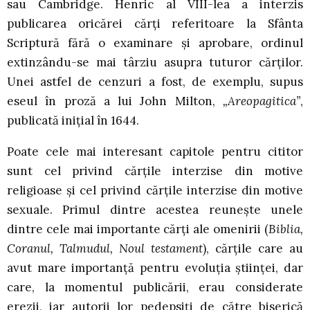
sau Cambridge. Henric al VIII-lea a interzis
publicarea oricărei cărţi referitoare la Sfânta
Scriptură fără o examinare şi aprobare, ordinul
extinzându-se mai târziu asupra tuturor cărţilor.
Unei astfel de cenzuri a fost, de exemplu, supus
eseul în proză a lui John Milton,
„Areopagitica”
,
publicată iniţial în 1644.
Poate cele mai interesant capitole pentru cititor
sunt cel privind cărţile interzise din motive
religioase şi cel privind cărţile interzise din motive
sexuale. Primul dintre acestea reuneşte unele
dintre cele mai importante cărţi ale omenirii (
Biblia,
Coranul, Talmudul, Noul testament
), cărţile care au
avut mare importanţă pentru evoluţia ştiinţei, dar
care, la momentul publicării, erau considerate
erezii, iar autorii lor pedepsiţi de către biserică