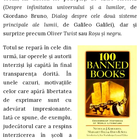
(
Despre infinitatea universului şi a lumilor,
de
Giordano Bruno,
Dialog despre cele două sisteme
principale ale lumii
, de Galileo Galilei), dar şi
surprize precum
Oliver Twist
sau
Roşu şi negru.
Totul se repară în cele din
urmă, iar operele şi autorii
interzişi îşi capătă în final
transparenţa dorită. În
unele cazuri, motivaţiile
celor care apără libertatea
de exprimare sunt cu
adevărat impresionante.
Iată ce spune, de exemplu,
judecătorul care a respins
interzicerea în şcoli a