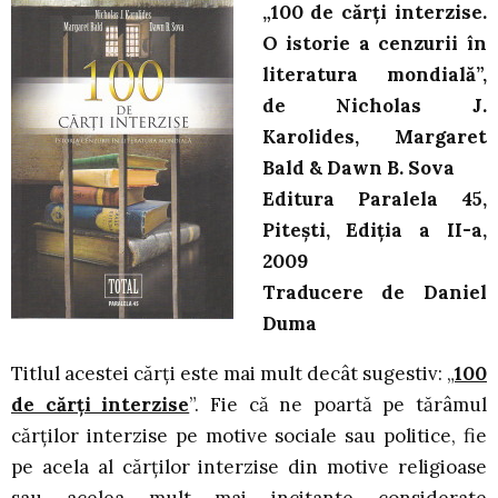
„100 de cărţi interzise.
O istorie a cenzurii în
literatura mondială”,
de Nicholas J.
Karolides, Margaret
Bald
& Dawn B. Sova
Editura Paralela 45,
Piteşti, Ediţia a II-a,
2009
Traducere de Daniel
Duma
Titlul acestei cărţi este mai mult decât sugestiv: „
100
de cărţi interzise
”. Fie că ne poartă pe tărâmul
cărţilor interzise pe motive sociale sau politice, fie
pe acela al cărţilor interzise din motive religioase