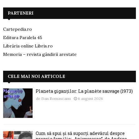
PARTENERI
Cartepedia.ro
Editura Paralela 45
Librăria online Libris.ro
Memoria – revista gândirii arestate
CELE MAI NOI ARTICOLE
Planeta giganților: La planète sauvage (1973)
de
Dan Romascanu
6 august 2026
Cum să spui și să suporți adevărul despre
propria familie: „Aniversarea”, de Andrea