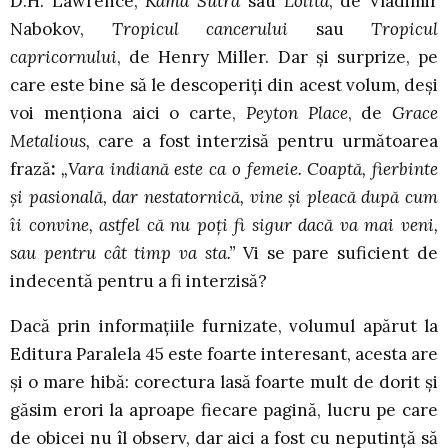
D.H. Lawrence,
Kama Sutra
sau
Lolita
, de Vladimir
Nabokov,
Tropicul cancerului
sau
Tropicul
capricornului
, de Henry Miller. Dar şi surprize, pe
care este bine să le descoperiţi din acest volum, deşi
voi menţiona aici o carte,
Peyton Place
, de
Grace
Metalious,
care a fost interzisă pentru următoarea
frază
:
„Vara indiană este ca o femeie. Coaptă, fierbinte
şi pasională, dar nestatornică, vine şi pleacă după cum
îi convine, astfel că nu poţi fi sigur dacă va mai veni,
sau pentru cât timp va sta.”
Vi se pare suficient de
indecentă pentru a fi interzisă?
Dacă prin informaţiile furnizate, volumul apărut la
Editura Paralela 45 este foarte interesant, acesta are
şi o mare hibă: corectura lasă foarte mult de dorit şi
găsim erori la aproape fiecare pagină, lucru pe care
de obicei nu îl observ, dar aici a fost cu neputinţă să