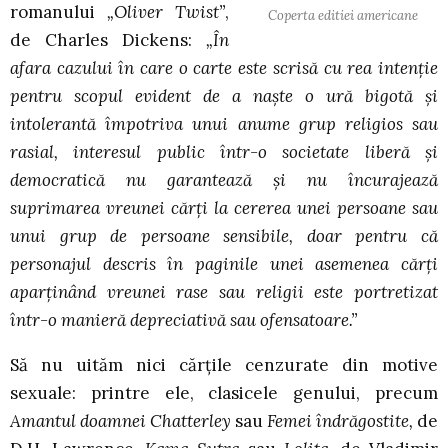
romanului
„Oliver Twist”
,
Coperta editiei americane
de Charles Dickens:
„În
afara cazului în care o carte este scrisă cu rea intenţie
pentru scopul evident de a naşte o ură bigotă şi
intolerantă împotriva unui anume grup religios sau
rasial, interesul public într-o societate liberă şi
democratică nu garantează şi nu încurajează
suprimarea vreunei cărţi la cererea unei persoane sau
unui grup de persoane sensibile, doar pentru că
personajul descris în paginile unei asemenea cărţi
aparţinând vreunei rase sau religii este portretizat
într-o manieră depreciativă sau ofensatoare.”
Să nu uităm nici cărţile cenzurate din motive
sexuale: printre ele, clasicele genului, precum
Amantul doamnei Chatterley
sau
Femei îndrăgostite,
de