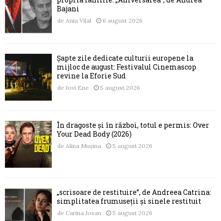
Bajani
de
Ania Vilal
6 august 2026
Șapte zile dedicate culturii europene la
mijloc de august: Festivalul Cinemascop
revine la Eforie Sud
de
Jovi Ene
5 august 2026
În dragoste și în război, totul e permis: Over
Your Dead Body (2026)
de
Alina Mușina
5 august 2026
„scrisoare de restituire”, de Andreea Catrina:
simplitatea frumuseții și sinele restituit
de
Carina Josan
5 august 2026