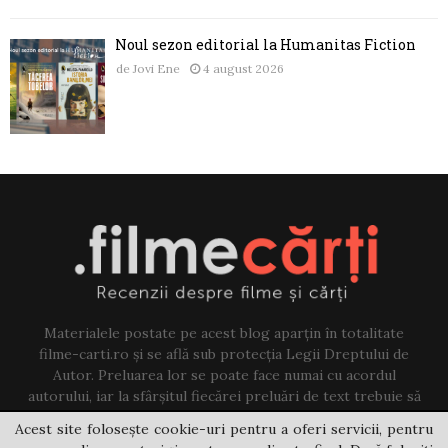
Noul sezon editorial la Humanitas Fiction
de
Jovi Ene
4 august 2026
Materialele postate pe acest blog aparțin în totalitate
filme-carti.ro și se află sub protecția Legii Dreptului de
Autor. Preluarea lor se poate face numai cu acordul
autorului, iar la sfârșitul fiecărei preluări de text trebuie să
existe un link către acest blog.
Acest site folosește cookie-uri pentru a oferi servicii, pentru