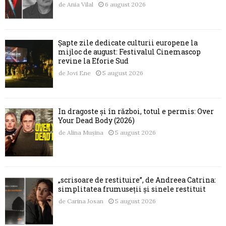
de
Ania Vilal
6 august 2026
Șapte zile dedicate culturii europene la
mijloc de august: Festivalul Cinemascop
revine la Eforie Sud
de
Jovi Ene
5 august 2026
În dragoste și în război, totul e permis: Over
Your Dead Body (2026)
de
Alina Mușina
5 august 2026
„scrisoare de restituire”, de Andreea Catrina:
simplitatea frumuseții și sinele restituit
de
Carina Josan
5 august 2026