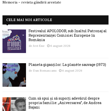
Memoria – revista gândirii arestate
CELE MAI NOI ARTICOLE
Festivalul APOLODOR, sub Înaltul Patronaj al
Reprezentanței Comisiei Europene în
România
de
Jovi Ene
6 august 2026
Planeta giganților: La planète sauvage (1973)
de
Dan Romascanu
6 august 2026
Cum să spui și să suporți adevărul despre
propria familie: „Aniversarea”, de Andrea
Bajani