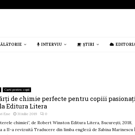
CĂLĂTORIE
INTERVIU
ȘTIRI
EDITORI
Carti pentru copii
ărți de chimie perfecte pentru copiii pasionați
la Editura Litera
vi Ene
31 iulie 2019
0
terele chimiei”, de Robert Winston Editura Litera, București, 2018,
ia a II-a revizuită Traducere din limba engleză de Sabina Marinescu 