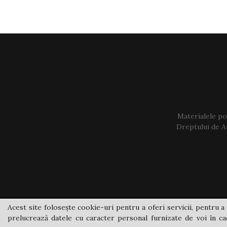
Materialele pos
Dreptului de Au
Acest site folosește cookie-uri pentru a oferi servicii, pentru a 
prelucrează datele cu caracter personal furnizate de voi în cad