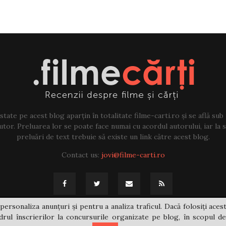
tate pe acest blog aparțin în totalitate filme-carti.ro și se află sub
tor. Preluarea lor se poate face numai cu acordul autorului, iar la sf
preluări de text trebuie să existe un link către acest blog.
Contact us:
jovi@filme-carti.ro
personaliza anunțuri și pentru a analiza traficul. Dacă folosiți acest
rul înscrierilor la concursurile organizate pe blog, în scopul de