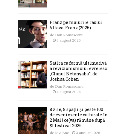
Franz pe malurile râului
Vltava: Franz (2025)
de
Dan Romascanu
4 august 2026
Satira ca formă ultimativă
a revizionismului evreiesc:
„Clanul Netanyahu”, de
Joshua Cohen
de
Dan Romascanu
4 august 2026
8 zile, 8 spații și peste 100
de evenimente culturale în
2 Mai | ce(va) rămâne după
ȘI festival 2026
de
Jovi Ene
3 august 2026