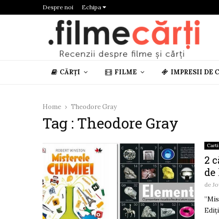
Despre noi
Echipa
CĂRȚI
FILME
IMPRESII DE 
Home
Theodore Gray
Tag : Theodore Gray
Carti
2 c
de 
de
Jo
”Mis
Ediț