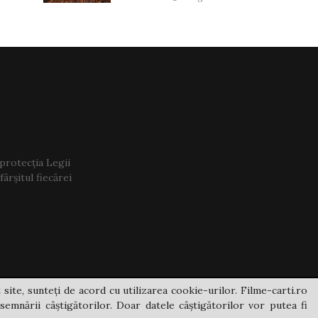
 protecția Legii
ârșitul fiecărei
 site, sunteți de acord cu utilizarea cookie-urilor. Filme-carti.ro
semnării câștigătorilor. Doar datele câștigătorilor vor putea fi