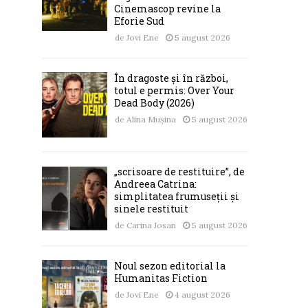
Cinemascop revine la
Eforie Sud
de
Jovi Ene
5 august 2026
În dragoste și în război,
totul e permis: Over Your
Dead Body (2026)
de
Alina Mușina
5 august 2026
„scrisoare de restituire”, de
Andreea Catrina:
simplitatea frumuseții și
sinele restituit
de
Carina Josan
5 august 2026
Noul sezon editorial la
Humanitas Fiction
de
Jovi Ene
4 august 2026