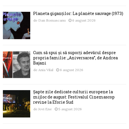
Planeta giganților: La planète sauvage (1973)
de
Dan Romascanu
6 august 2026
Cum să spui și să suporți adevărul despre
propria familie: „Aniversarea”, de Andrea
Bajani
de
Ania Vilal
6 august 2026
Șapte zile dedicate culturii europene la
mijloc de august: Festivalul Cinemascop
revine la Eforie Sud
de
Jovi Ene
5 august 2026