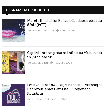
CELE MAI NOI ARTICOLE
Marele final al lui Buñuel: Cet obscur objet du
désir (1977)
de
Dan Romascanu
7 august 2026
Captivi într-un prezent infinit cu Maja Lunde
în „Stop-cadru”
de
Claudia Nițu
7 august 2026
Festivalul APOLODOR, sub Înaltul Patronaj al
Reprezentanței Comisiei Europene în
România
de
Jovi Ene
6 august 2026