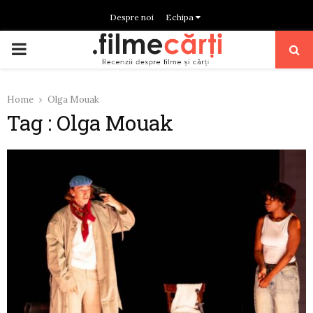
Despre noi
Echipa
PRIMARY
MENU
Home
Olga Mouak
Tag : Olga Mouak