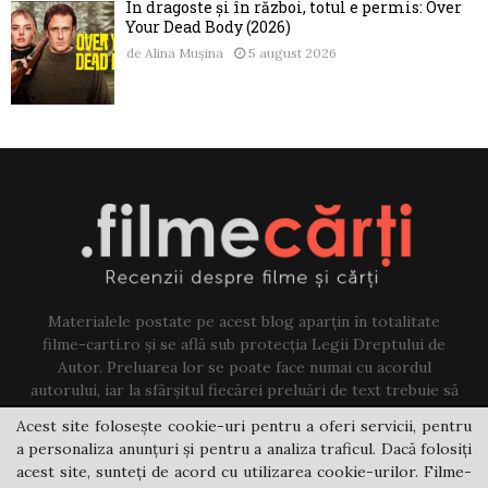
În dragoste și în război, totul e permis: Over
Your Dead Body (2026)
de
Alina Mușina
5 august 2026
Materialele postate pe acest blog aparțin în totalitate
filme-carti.ro și se află sub protecția Legii Dreptului de
Autor. Preluarea lor se poate face numai cu acordul
autorului, iar la sfârșitul fiecărei preluări de text trebuie să
existe un link către acest blog.
Acest site folosește cookie-uri pentru a oferi servicii, pentru
a personaliza anunțuri și pentru a analiza traficul. Dacă folosiți
Contact us:
jovi@filme-carti.ro
acest site, sunteți de acord cu utilizarea cookie-urilor. Filme-