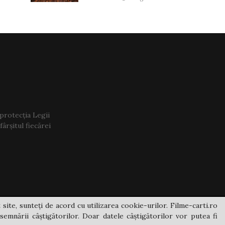
 protecția Legii
ârșitul fiecărei
 site, sunteți de acord cu utilizarea cookie-urilor. Filme-carti.ro
semnării câștigătorilor. Doar datele câștigătorilor vor putea fi