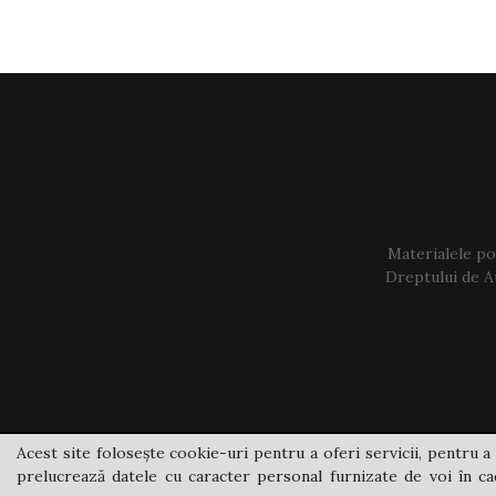
Materialele pos
Dreptului de Au
Acest site folosește cookie-uri pentru a oferi servicii, pentru a 
prelucrează datele cu caracter personal furnizate de voi în cad