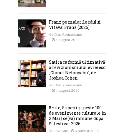
Franz pe malurile râului
Vltava: Franz (2025)
de
Dan Romascanu
4 august 2026
Satira ca formă ultimativă
a revizionismului evreiesc:
„Clanul Netanyahu”, de
Joshua Cohen
de
Dan Romascanu
4 august 2026
8 zile, 8 spații și peste 100
de evenimente culturale în
2 Mai | ce(va) rămâne după
ȘI festival 2026
de
Jovi Ene
3 august 2026