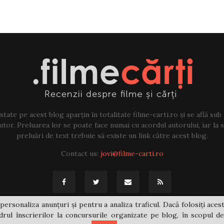
tate pe acest blog aparțin în totalitate filme-carti.ro și se află sub
tor. Preluarea lor se poate face numai cu acordul autorului, iar la sf
preluări de text trebuie să existe un link către acest blog.
Contact us:
jovi@filme-carti.ro
personaliza anunțuri și pentru a analiza traficul. Dacă folosiți acest
rul înscrierilor la concursurile organizate pe blog, în scopul de