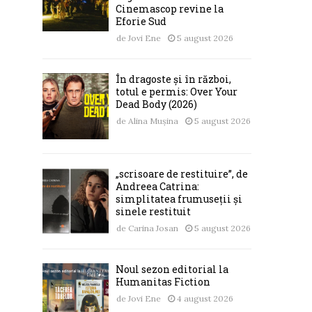
Cinemascop revine la
Eforie Sud
de
Jovi Ene
5 august 2026
În dragoste și în război,
totul e permis: Over Your
Dead Body (2026)
de
Alina Mușina
5 august 2026
„scrisoare de restituire”, de
Andreea Catrina:
simplitatea frumuseții și
sinele restituit
de
Carina Josan
5 august 2026
Noul sezon editorial la
Humanitas Fiction
de
Jovi Ene
4 august 2026