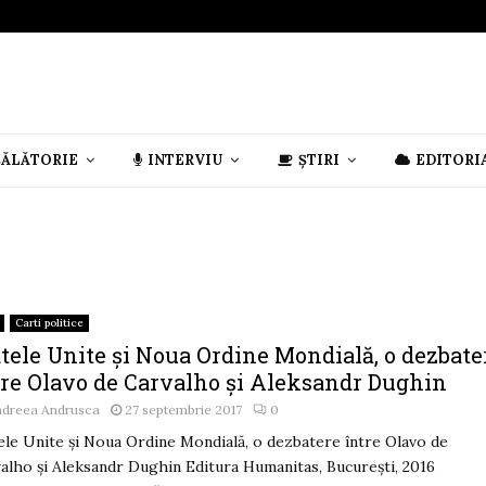
CĂLĂTORIE
INTERVIU
ȘTIRI
EDITORI
Carti politice
tele Unite și Noua Ordine Mondială, o dezbate
tre Olavo de Carvalho și Aleksandr Dughin
ndreea Andrusca
27 septembrie 2017
0
ele Unite și Noua Ordine Mondială, o dezbatere între Olavo de
alho și Aleksandr Dughin Editura Humanitas, București, 2016