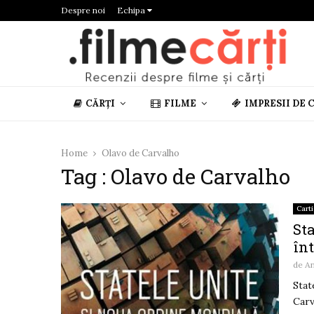
Despre noi
Echipa
CĂRȚI
FILME
IMPRESII DE 
Home
Olavo de Carvalho
Tag : Olavo de Carvalho
Carti
Sta
în
de
A
Stat
Carv