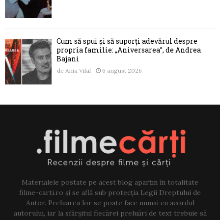
Cum să spui și să suporți adevărul despre
propria familie: „Aniversarea”, de Andrea
Bajani
de
Ania Vilal
6 august 2026
Materialele postate pe acest blog aparțin în totalitate
filme-carti.ro și se află sub protecția Legii Dreptului de
Autor. Preluarea lor se poate face numai cu acordul
autorului, iar la sfârșitul fiecărei preluări de text trebuie să