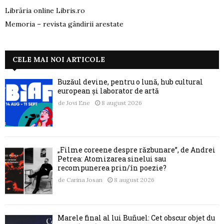
Librăria online Libris.ro
Memoria – revista gândirii arestate
CELE MAI NOI ARTICOLE
Buzăul devine, pentru o lună, hub cultural
european și laborator de artă
de
Jovi Ene
8 august 2026
„Filme coreene despre răzbunare”, de Andrei
Petrea: Atomizarea sinelui sau
recompunerea prin/în poezie?
de
Carina Josan
8 august 2026
Marele final al lui Buñuel: Cet obscur objet du