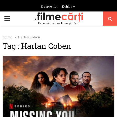
Despre noi
Echipa
PRIMARY
MENU
Home
Harlan Coben
Tag : Harlan Coben