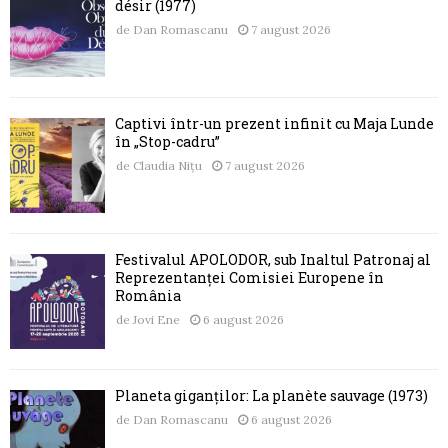
désir (1977)
de
Dan Romascanu
7 august 2026
Captivi într-un prezent infinit cu Maja Lunde
în „Stop-cadru”
de
Claudia Nițu
7 august 2026
Festivalul APOLODOR, sub Înaltul Patronaj al
Reprezentanței Comisiei Europene în
România
de
Jovi Ene
6 august 2026
Planeta giganților: La planète sauvage (1973)
de
Dan Romascanu
6 august 2026