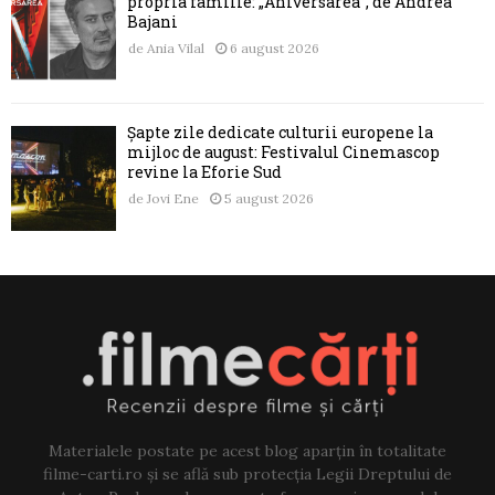
propria familie: „Aniversarea”, de Andrea
Bajani
de
Ania Vilal
6 august 2026
Șapte zile dedicate culturii europene la
mijloc de august: Festivalul Cinemascop
revine la Eforie Sud
de
Jovi Ene
5 august 2026
Materialele postate pe acest blog aparțin în totalitate
filme-carti.ro și se află sub protecția Legii Dreptului de