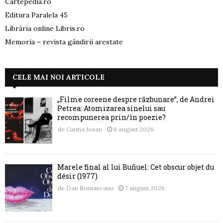
Cartepedia.ro
Editura Paralela 45
Librăria online Libris.ro
Memoria – revista gândirii arestate
CELE MAI NOI ARTICOLE
„Filme coreene despre răzbunare”, de Andrei
Petrea: Atomizarea sinelui sau
recompunerea prin/în poezie?
de
Carina Josan
8 august 2026
Marele final al lui Buñuel: Cet obscur objet du
désir (1977)
de
Dan Romascanu
7 august 2026