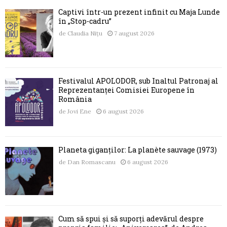
Captivi într-un prezent infinit cu Maja Lunde
în „Stop-cadru”
de
Claudia Nițu
7 august 2026
Festivalul APOLODOR, sub Înaltul Patronaj al
Reprezentanței Comisiei Europene în
România
de
Jovi Ene
6 august 2026
Planeta giganților: La planète sauvage (1973)
de
Dan Romascanu
6 august 2026
Cum să spui și să suporți adevărul despre