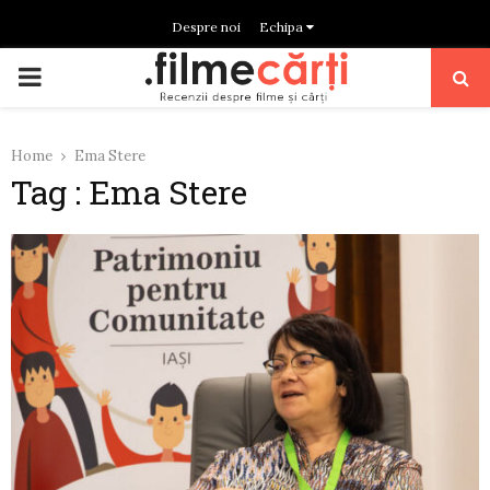
Despre noi
Echipa
PRIMARY
MENU
Home
Ema Stere
Tag : Ema Stere