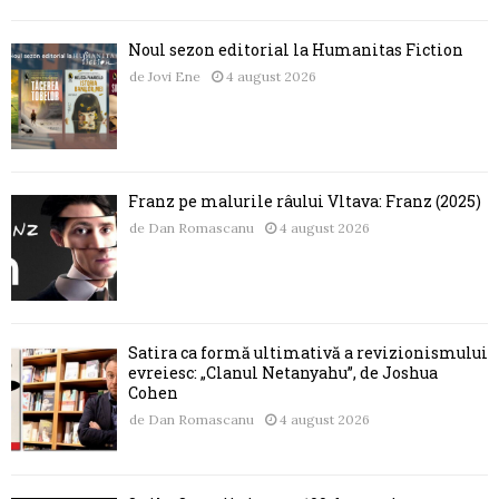
Noul sezon editorial la Humanitas Fiction
de
Jovi Ene
4 august 2026
Franz pe malurile râului Vltava: Franz (2025)
de
Dan Romascanu
4 august 2026
Satira ca formă ultimativă a revizionismului
evreiesc: „Clanul Netanyahu”, de Joshua
Cohen
de
Dan Romascanu
4 august 2026