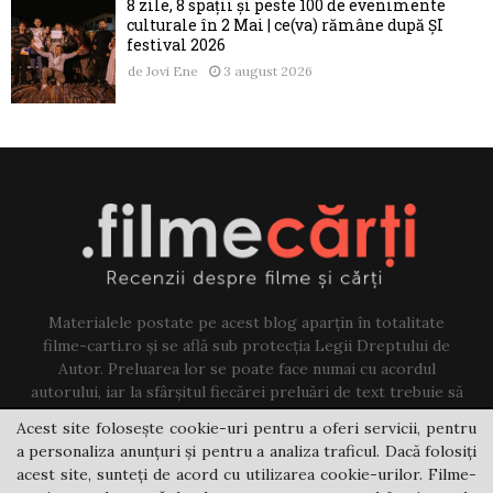
8 zile, 8 spații și peste 100 de evenimente
culturale în 2 Mai | ce(va) rămâne după ȘI
festival 2026
de
Jovi Ene
3 august 2026
Materialele postate pe acest blog aparțin în totalitate
filme-carti.ro și se află sub protecția Legii Dreptului de
Autor. Preluarea lor se poate face numai cu acordul
autorului, iar la sfârșitul fiecărei preluări de text trebuie să
existe un link către acest blog.
Acest site folosește cookie-uri pentru a oferi servicii, pentru
a personaliza anunțuri și pentru a analiza traficul. Dacă folosiți
Contact us:
jovi@filme-carti.ro
acest site, sunteți de acord cu utilizarea cookie-urilor. Filme-