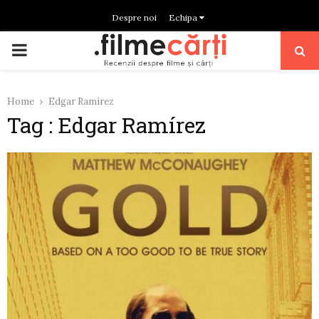
Despre noi
Echipa
PRIMARY
MENU
Home
Edgar Ramírez
Tag : Edgar Ramírez