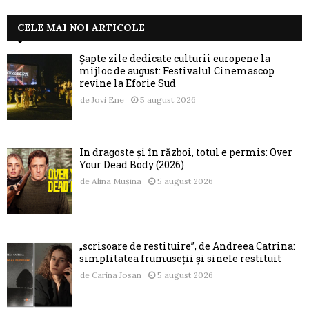
CELE MAI NOI ARTICOLE
Șapte zile dedicate culturii europene la
mijloc de august: Festivalul Cinemascop
revine la Eforie Sud
de
Jovi Ene
5 august 2026
În dragoste și în război, totul e permis: Over
Your Dead Body (2026)
de
Alina Mușina
5 august 2026
„scrisoare de restituire”, de Andreea Catrina:
simplitatea frumuseții și sinele restituit
de
Carina Josan
5 august 2026