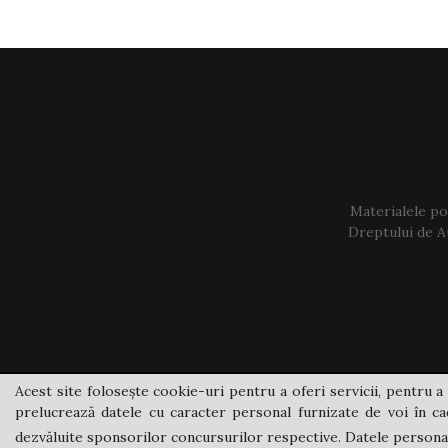
Materialele pos
Dreptului de Au
Acest site folosește cookie-uri pentru a oferi servicii, pentru a 
prelucrează datele cu caracter personal furnizate de voi în cad
dezvăluite sponsorilor concursurilor respective. Datele personale