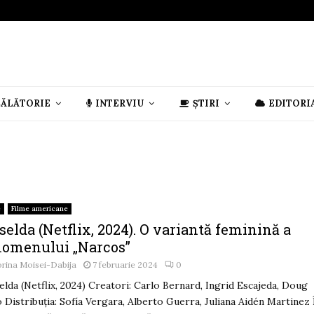
CĂLĂTORIE
INTERVIU
ȘTIRI
EDITORI
e
Filme americane
selda (Netflix, 2024). O variantă feminină a
nomenului „Narcos”
rina Moisei-Dabija
7 februarie 2024
0
elda (Netflix, 2024) Creatori: Carlo Bernard, Ingrid Escajeda, Doug
 Distribuția: Sofía Vergara, Alberto Guerra, Juliana Aidén Martinez 