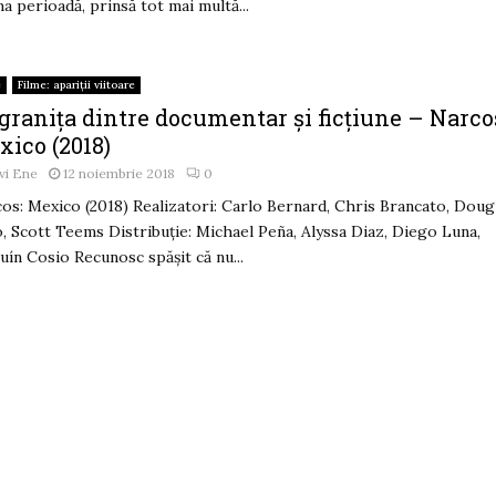
ma perioadă, prinsă tot mai multă...
e
Filme: apariții viitoare
granița dintre documentar și ficțiune – Narco
xico (2018)
vi Ene
12 noiembrie 2018
0
os: Mexico (2018) Realizatori: Carlo Bernard, Chris Brancato, Doug
, Scott Teems Distribuție: Michael Peña, Alyssa Diaz, Diego Luna,
uín Cosio Recunosc spășit că nu...