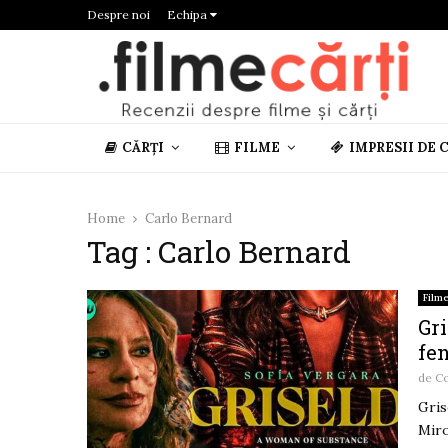
Despre noi
Echipa
CĂRȚI
FILME
IMPRESII DE 
Home
Carlo Bernard
Tag : Carlo Bernard
Film
Gri
fe
de
Co
Gris
Miro