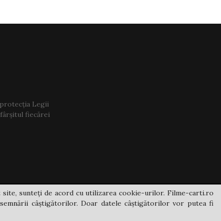
 protecția Legii
ârșitul fiecărei
 site, sunteți de acord cu utilizarea cookie-urilor. Filme-carti.ro
semnării câștigătorilor. Doar datele câștigătorilor vor putea fi