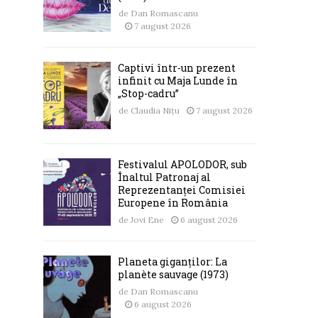
de
Dan Romascanu
7 august 2026
Captivi într-un prezent
infinit cu Maja Lunde în
„Stop-cadru”
de
Claudia Nițu
7 august 2026
Festivalul APOLODOR, sub
Înaltul Patronaj al
Reprezentanței Comisiei
Europene în România
de
Jovi Ene
6 august 2026
Planeta giganților: La
planète sauvage (1973)
de
Dan Romascanu
6 august 2026