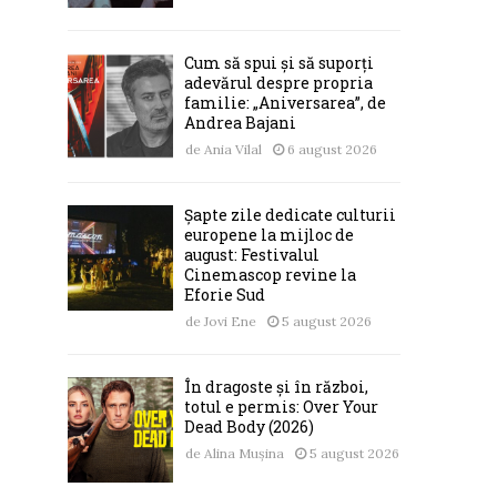
Cum să spui și să suporți
adevărul despre propria
familie: „Aniversarea”, de
Andrea Bajani
de
Ania Vilal
6 august 2026
Șapte zile dedicate culturii
europene la mijloc de
august: Festivalul
Cinemascop revine la
Eforie Sud
de
Jovi Ene
5 august 2026
În dragoste și în război,
totul e permis: Over Your
Dead Body (2026)
de
Alina Mușina
5 august 2026