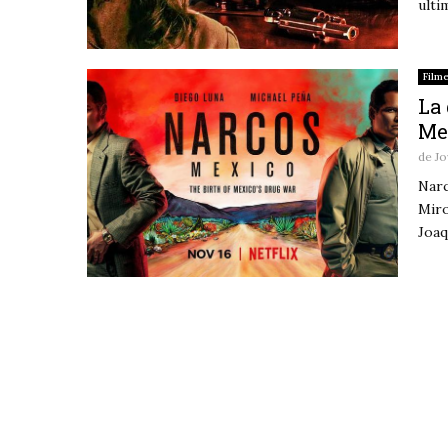
ulti
Film
La 
Me
de
Jo
Narc
Miro
Joaq