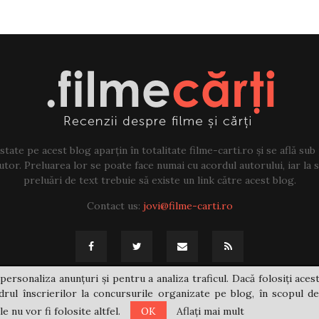
tate pe acest blog aparțin în totalitate filme-carti.ro și se află sub
tor. Preluarea lor se poate face numai cu acordul autorului, iar la sf
preluări de text trebuie să existe un link către acest blog.
Contact us:
jovi@filme-carti.ro
personaliza anunțuri și pentru a analiza traficul. Dacă folosiți acest
rul înscrierilor la concursurile organizate pe blog, în scopul de
 nu vor fi folosite altfel.
OK
Aflați mai mult
@2021 - filme-carti.ro