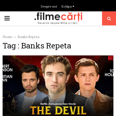
Despre noi
Echipa
PRIMARY
MENU
Home
Banks Repeta
Tag : Banks Repeta