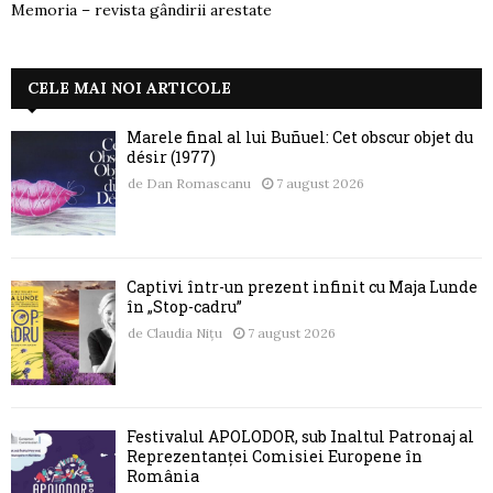
Memoria – revista gândirii arestate
CELE MAI NOI ARTICOLE
Marele final al lui Buñuel: Cet obscur objet du
désir (1977)
de
Dan Romascanu
7 august 2026
Captivi într-un prezent infinit cu Maja Lunde
în „Stop-cadru”
de
Claudia Nițu
7 august 2026
Festivalul APOLODOR, sub Înaltul Patronaj al
Reprezentanței Comisiei Europene în
România