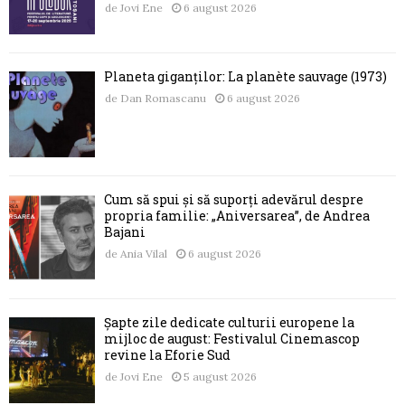
de
Jovi Ene
6 august 2026
Planeta giganților: La planète sauvage (1973)
de
Dan Romascanu
6 august 2026
Cum să spui și să suporți adevărul despre
propria familie: „Aniversarea”, de Andrea
Bajani
de
Ania Vilal
6 august 2026
Șapte zile dedicate culturii europene la
mijloc de august: Festivalul Cinemascop
revine la Eforie Sud
de
Jovi Ene
5 august 2026