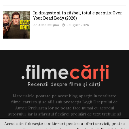
În dragoste și în război, totul e permis: Over
Your Dead Body (2026)
de
Alina Mușina
5 august 2026
Materialele postate pe acest blog aparțin în totalitate
filme-carti.ro și se află sub protecția Legii Dreptului de
Autor. Preluarea lor se poate face numai cu acordul
autorului, iar la sfârșitul fiecărei preluări de text trebuie să
existe un link către acest blog.
Acest site folosește cookie-uri pentru a oferi servicii, pentru