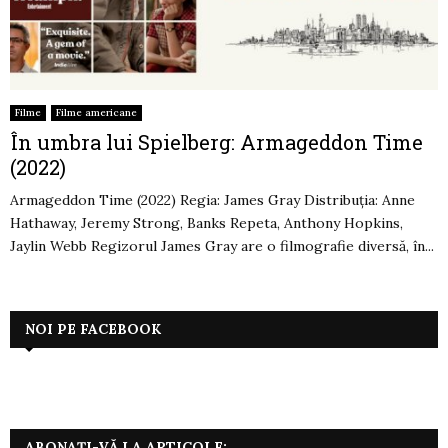
Filme
Filme americane
În umbra lui Spielberg: Armageddon Time
(2022)
Armageddon Time (2022) Regia: James Gray Distribuția: Anne
Hathaway, Jeremy Strong, Banks Repeta, Anthony Hopkins,
Jaylin Webb Regizorul James Gray are o filmografie diversă, în...
NOI PE FACEBOOK
ABONAȚI-VĂ LA ARTICOLE: