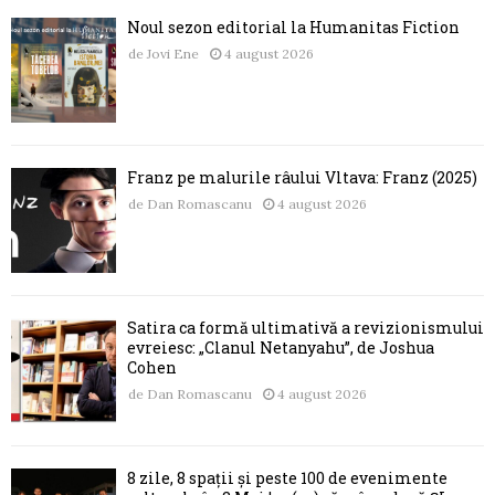
Noul sezon editorial la Humanitas Fiction
de
Jovi Ene
4 august 2026
Franz pe malurile râului Vltava: Franz (2025)
de
Dan Romascanu
4 august 2026
Satira ca formă ultimativă a revizionismului
evreiesc: „Clanul Netanyahu”, de Joshua
Cohen
de
Dan Romascanu
4 august 2026
8 zile, 8 spații și peste 100 de evenimente