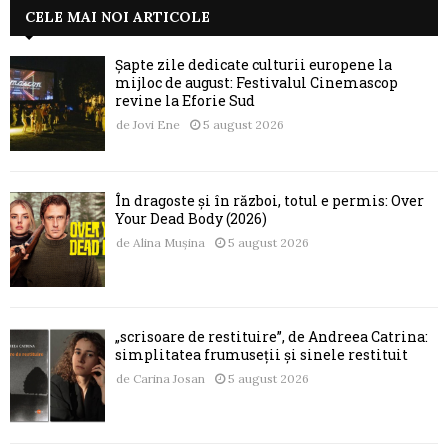
CELE MAI NOI ARTICOLE
Șapte zile dedicate culturii europene la
mijloc de august: Festivalul Cinemascop
revine la Eforie Sud
de
Jovi Ene
5 august 2026
În dragoste și în război, totul e permis: Over
Your Dead Body (2026)
de
Alina Mușina
5 august 2026
„scrisoare de restituire”, de Andreea Catrina:
simplitatea frumuseții și sinele restituit
de
Carina Josan
5 august 2026