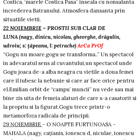
Costica, ‘marele Costica Pasa” inseala cu nonsalanta
increderea Batranului. Atmosfera dansanta prin
situatiile vietii.
22 NOIEMBRIE
– PROSTII SUB CLAR DE
LUNA (nagy, dinicu, nicolau, gheorghe, drăgulin,
udroiu; s: ţăpeanu, l: petrache)
ArCa PrOf
“Gogu nu moare,gogu se transforma..” Un spectacol
in adevaratul sens al cuvantului,un spectacol unde
Gogu joaca de-a alba neagra cu vietile a doua femei
care il iubesc la nebunie si care ar face orice pentru
el.Emilian orbit de “campu’ muncii” nu vede sau mai
bine zis uita de femeia alaturi de care s-a casatorit si
la propriu si la figurat.Gogu trece printr-o
metamorfoza radicala de principii.
29 NOIEMBRIE
– O NOAPTE FURTUNOASA –
MAHALA (nagy, caţianis, ionescu d, niculae, ionescu