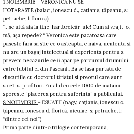
1 NOIEMBRIE
– VERONICA NU SE
HOTARASTE (balaci, ionescu d., caţianis, ţăpeanu, s:
petrache; l: florică)
“…se uită aia la tine, hartbreicăr-ule! Cum ai vrajit-o,
mă, aşa repede? “ Veronica este pacatoasa care
paseste fara sa stie ce o asteapta, e naiva, neatenta si
nu are un bagaj intelectual si experienta pentru a
preveni necazurile ce ii apar pe parcursul drumului
catre iubitul ei din Pascani.. Ea se lasa purtata de
discutiile cu doctorul tiristul si preotul care sunt
sireti si profitori. Finalul cu cele 1000 de matanii
sporeste “placerea pentru suferinta” a publicului.
8 NOIEMBRIE
– ESUATII (nagy, caţianis, ionescu o.,
ţăpeanu, ionescu d, florică, niculae, s: petrache, l:
“dintre cei noi”)
Prima parte dintr-o trilogie contemporana,