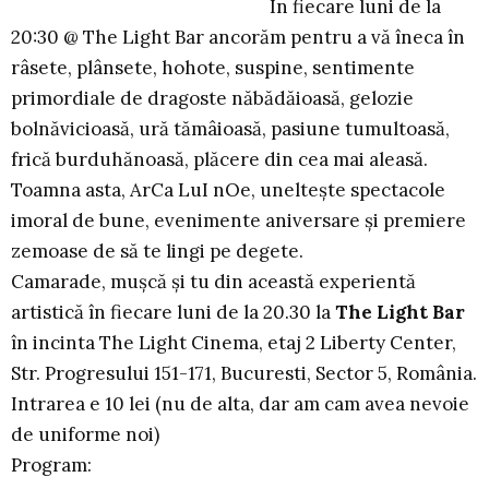
În fiecare luni de la
20:30 @ The Light Bar ancorăm pentru a vă îneca în
râsete, plânsete, hohote, suspine, sentimente
primordiale de dragoste năbădăioasă, gelozie
bolnăvicioasă, ură tămâioasă, pasiune tumultoasă,
frică burduhănoasă, plăcere din cea mai aleasă.
Toamna asta, ArCa LuI nOe, unelteşte spectacole
imoral de bune, evenimente aniversare şi premiere
zemoase de să te lingi pe degete.
Camarade, muşcă şi tu din această experientă
artistică în fiecare luni de la 20.30 la
The Light Bar
în incinta The Light Cinema, etaj 2 Liberty Center,
Str. Progresului 151-171, Bucuresti, Sector 5, România.
Intrarea e 10 lei (nu de alta, dar am cam avea nevoie
de uniforme noi)
Program: