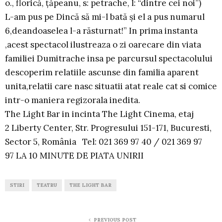
o., florică, ţăpeanu, s: petrache, l: “dintre cei noi”)
L-am pus pe Dincă să mi-l bată şi el a pus numarul
6,deandoaselea l-a răsturnat!” In prima instanta
,acest spectacol ilustreaza o zi oarecare din viata
familiei Dumitrache insa pe parcursul spectacolului
descoperim relatiile ascunse din familia aparent
unita,relatii care nasc situatii atat reale cat si comice
intr-o maniera regizorala inedita.
The Light Bar in incinta The Light Cinema, etaj
2 Liberty Center, Str. Progresului 151-171, Bucuresti,
Sector 5, România Tel: 021 369 97 40 / 021 369 97
97 LA 10 MINUTE DE PIATA UNIRII
STIRI
TEATRU
THE LIGHT BAR
PREVIOUS POST