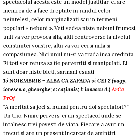
spectacolul acesta este un model justitiar, el are
menirea de a face dreptate in randul celor
neintelesi, celor marginalizati sau in termeni
populari « nebuni ». Veti vedea niste nebuni frumosi,
unii va vor provoca sila, altii controverse la nivelul
constiintei voastre, altii va vor cersi mila si
compasiunea. Nici unul nu-si va trada insa credinta.
Ei toti vor refuza sa fie pervertiti si manipulati. Ei
sunt doar niste bieti, sarmani esuati
15 NOIEMBRIE
– ALBA CA ZAPADA si CEI 2 (nagy,
ionescu o, gheorghe; s: caţianis; l: ionescu d.)
ArCa
PrOf
“A meritat sa joci si numai pentru doi spectatori?”
Un trio. Nimic pervers, ci un spectacol unde se
intalnesc trei povesti de viata. Fiecare a avut un
trecut si are un present incarcat de amintiri.