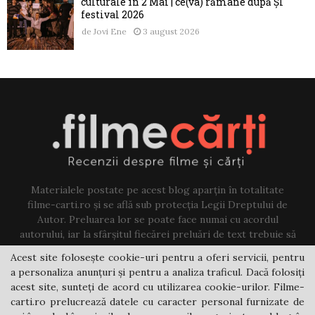
culturale în 2 Mai | ce(va) rămâne după ȘI
festival 2026
de
Jovi Ene
3 august 2026
Materialele postate pe acest blog aparțin în totalitate
filme-carti.ro și se află sub protecția Legii Dreptului de
Autor. Preluarea lor se poate face numai cu acordul
autorului, iar la sfârșitul fiecărei preluări de text trebuie să
existe un link către acest blog.
Acest site folosește cookie-uri pentru a oferi servicii, pentru
a personaliza anunțuri și pentru a analiza traficul. Dacă folosiți
Contact us:
jovi@filme-carti.ro
acest site, sunteți de acord cu utilizarea cookie-urilor. Filme-
carti.ro prelucrează datele cu caracter personal furnizate de