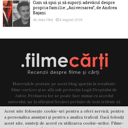
Cum să spui și să suporți adevărul despre
propria familie: „Aniversarea”, de Andrea
Bajani
de
Ania Vilal
6 august 2026
Materialele postate pe acest blog aparțin în totalitate
filme-carti.ro și se află sub protecția Legii Dreptului de
Autor. Preluarea lor se poate face numai cu acordul
autorului, iar la sfârșitul fiecărei preluări de text trebuie să
existe un link către acest blog.
Acest site folosește cookie-uri pentru a oferi servicii, pentru
a personaliza anunțuri și pentru a analiza traficul. Dacă folosiți
Contact us:
jovi@filme-carti.ro
acest site, sunteți de acord cu utilizarea cookie-urilor. Filme-