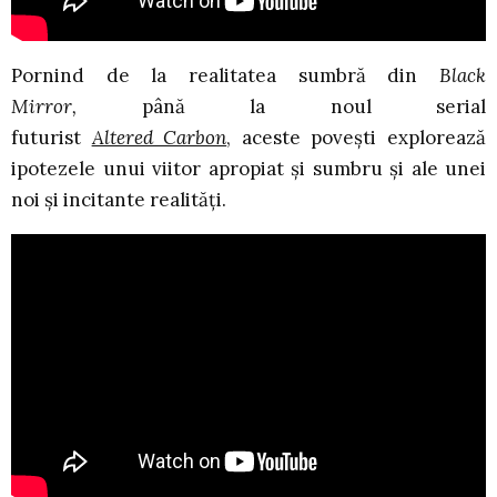
Pornind de la realitatea sumbră din
Black
Mirror,
până la noul serial
futurist
Altered Carbon
,
aceste povești explorează
ipotezele unui viitor apropiat și sumbru și ale unei
noi și incitante realități.