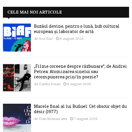
CELE MAI NOI ARTICOLE
Buzăul devine, pentru o lună, hub cultural
european și laborator de artă
de
Jovi Ene
8 august 2026
„Filme coreene despre răzbunare”, de Andrei
Petrea: Atomizarea sinelui sau
recompunerea prin/în poezie?
de
Carina Josan
8 august 2026
Marele final al lui Buñuel: Cet obscur objet du
désir (1977)
de
Dan Romascanu
7 august 2026