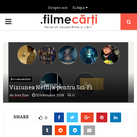
Despre noi
Echipa
PRIMARY
MENU
Recomandari
Viziunea Netflix pentru Sci-Fi
de
Jovi Ene
11 februarie 2018
0
SHARE
0