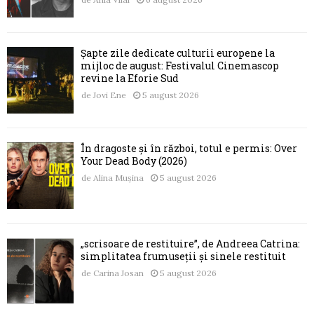
Șapte zile dedicate culturii europene la
mijloc de august: Festivalul Cinemascop
revine la Eforie Sud
de
Jovi Ene
5 august 2026
În dragoste și în război, totul e permis: Over
Your Dead Body (2026)
de
Alina Mușina
5 august 2026
„scrisoare de restituire”, de Andreea Catrina:
simplitatea frumuseții și sinele restituit
de
Carina Josan
5 august 2026