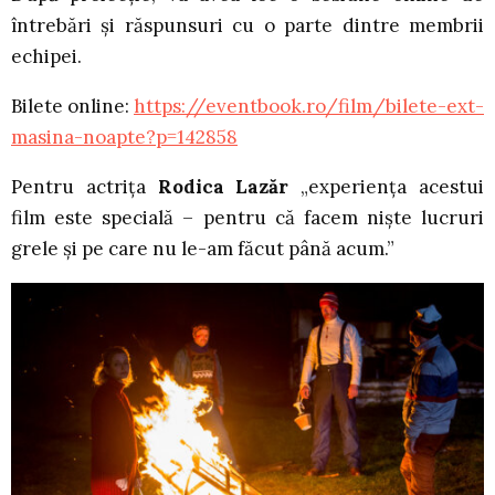
întrebări și răspunsuri cu o parte dintre membrii
echipei.
Bilete online:
https://eventbook.ro/film/bilete-ext-
masina-noapte?p=142858
Pentru actrița
Rodica Lazăr
„experiența acestui
film este specială – pentru că facem niște lucruri
grele și pe care nu le-am făcut până acum.”