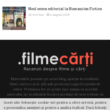
Noul sezon editorial la Humanitas Fiction
de
Jovi Ene
4 august 2026
Materialele postate pe acest blog aparțin în totalitate
filme-carti.ro și se află sub protecția Legii Dreptului de
Autor. Preluarea lor se poate face numai cu acordul
autorului, iar la sfârșitul fiecărei preluări de text trebuie să
existe un link către acest blog.
Acest site folosește cookie-uri pentru a oferi servicii, pentru
a personaliza anunțuri și pentru a analiza traficul. Dacă folosiți
Contact us:
jovi@filme-carti.ro