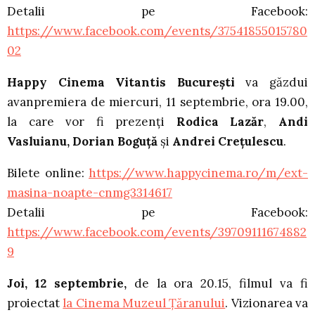
Detalii pe Facebook:
https://www.facebook.com/events/37541855015780
02
Happy Cinema Vitantis București
va găzdui
avanpremiera de miercuri, 11 septembrie, ora 19.00,
la care vor fi prezenți
Rodica Lazăr
,
Andi
Vasluianu, Dorian Boguță
și
Andrei Crețulescu
.
Bilete online:
https://www.happycinema.ro/m/ext-
masina-noapte-cnmg3314617
Detalii pe Facebook:
https://www.facebook.com/events/39709111674882
9
Joi, 12 septembrie,
de la ora 20.15, filmul va fi
proiectat
la Cinema Muzeul Țăranului
. Vizionarea va