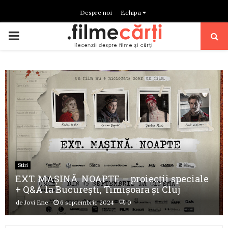
Despre noi
Echipa
PRIMARY
MENU
Stiri
EXT. MAȘINĂ. NOAPTE – proiecții speciale
+ Q&A la București, Timișoara și Cluj
de
Jovi Ene
6 septembrie 2024
0