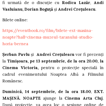
fi urmată de o discuție cu
Rodica Lazăr
,
Andi
Vasluianu, Dorian Boguță
și
Andrei Crețulescu
.
Bilete online:
https://eventbook.ro/film/bilete-ext-masina-
noapte?hall=cinema-muzeul-taranului-studio-
horia-bernea
Șerban Pavlu
și
Andrei Crețulescu
vor fi prezenți
la
Timișoara, pe 13 septembrie, de la ora 20.00, la
Cinema Victoria,
pentru o proiecție specială în
cadrul evenimentului Noaptea Albă a Filmului
Românesc.
Duminică, 14 septembrie, de la ora 18.00
,
EXT.
MAȘINĂ. NOAPTE
ajunge la
Cinema Arta Cluj
.
După proiecție, va avea loc o sesiune online de