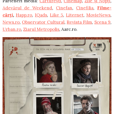
Parteneri media:
Cărturești
,
Cinemap
,
Zile și Nopți
,
Adevărul de Weekend
,
Cinefan
,
Cinefilia
,
Filme-
cărți
,
Happ.ro
,
IQads
,
Like 5
,
Liternet
,
MovieNews
,
News.ro
,
Observator Cultural
,
Revista Film
,
Scena 9
,
Urban.ro
,
Ziarul Metropolis
, Aarc.ro.