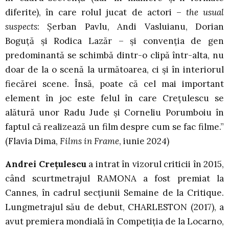
diferite), în care rolul jucat de actori –
the usual
suspects
: Șerban Pavlu, Andi Vasluianu, Dorian
Boguță și Rodica Lazăr – și convenția de gen
predominantă se schimbă dintr-o clipă într-alta, nu
doar de la o scenă la următoarea, ci și în interiorul
fiecărei scene. Însă, poate că cel mai important
element în joc este felul în care Crețulescu se
alătură unor Radu Jude și Corneliu Porumboiu în
faptul că realizează un film despre cum se fac filme.”
(Flavia Dima,
Films in Frame
, iunie 2024)
Andrei Crețulescu
a intrat în vizorul criticii în 2015,
când scurtmetrajul RAMONA a fost premiat la
Cannes, în cadrul secțiunii Semaine de la Critique.
Lungmetrajul său de debut, CHARLESTON (2017), a
avut premiera mondială în Competiția de la Locarno,