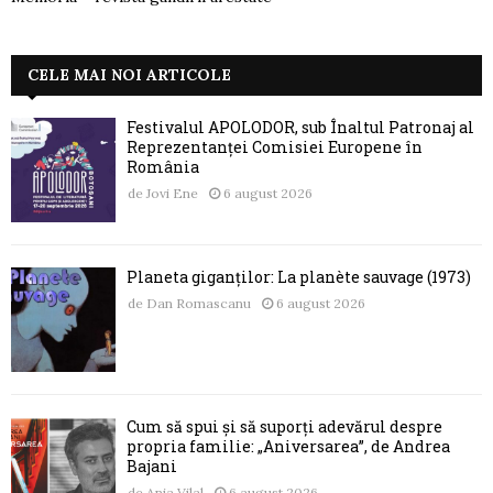
CELE MAI NOI ARTICOLE
Festivalul APOLODOR, sub Înaltul Patronaj al
Reprezentanței Comisiei Europene în
România
de
Jovi Ene
6 august 2026
Planeta giganților: La planète sauvage (1973)
de
Dan Romascanu
6 august 2026
Cum să spui și să suporți adevărul despre
propria familie: „Aniversarea”, de Andrea
Bajani
de
Ania Vilal
6 august 2026