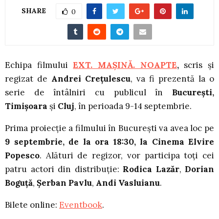
SHARE
0
Echipa filmului
EXT. MAȘINĂ. NOAPTE
,
scris și
regizat de
Andrei Crețulescu
, va fi prezentă la o
serie de întâlniri cu publicul în
București,
Timișoara
și
Cluj
, în perioada 9-14 septembrie.
Prima proiecție a filmului în București va avea loc pe
9 septembrie, de la ora 18:30, la Cinema Elvire
Popesco
. Alături de regizor, vor participa toți cei
patru actori din distribuție:
Rodica Lazăr
,
Dorian
Boguță
,
Șerban Pavlu
,
Andi Vasluianu
.
Bilete online:
Eventbook
.