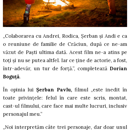
„Colaborarea cu Andrei, Rodica, Șerban și Andi e ca
o reuniune de familie de Crăciun, după ce ne-am
văzut de Paști ultima dată. Acest film ne-a atins pe
toți și nu se putea altfel. Iar ce ține de actorie, a fost,
într-adevăr, un tur de forță.”, completează
Dorian
Boguță
.
În opinia lui
Șerban Pavlu,
filmul „este inedit în
toate privințele: felul în care este scris, montat,
cast-ul filmului, care face mai multe lucruri, inclusiv
personajul meu.”
„Noi interpretăm câte trei personaje, dar doar unul