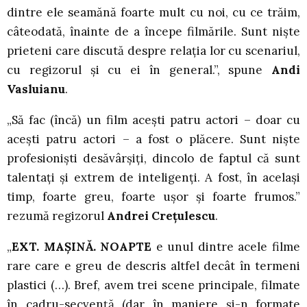
dintre ele seamănă foarte mult cu noi, cu ce trăim,
câteodată, înainte de a începe filmările. Sunt niște
prieteni care discută despre relația lor cu scenariul,
cu regizorul și cu ei în general.”, spune
Andi
Vasluianu
.
„Să fac (încă) un film acești patru actori – doar cu
acești patru actori – a fost o plăcere. Sunt niște
profesioniști desăvârșiți, dincolo de faptul că sunt
talentați și extrem de inteligenți. A fost, în același
timp, foarte greu, foarte ușor și foarte frumos.”
rezumă regizorul
Andrei Crețulescu
.
„
EXT. MAȘINĂ. NOAPTE
e unul dintre acele filme
rare care e greu de descris altfel decât în termeni
plastici (…). Bref, avem trei scene principale, filmate
în cadru-secvență (dar în maniere și-n formate