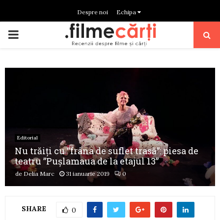
Despre noi
Echipa
PRIMARY
MENU
Editorial
Nu trăiți cu “frâna de suflet trasă”: piesa de
teatru ”Pușlamaua de la etajul 13”
de
Delia Marc
31 ianuarie 2019
0
SHARE
0