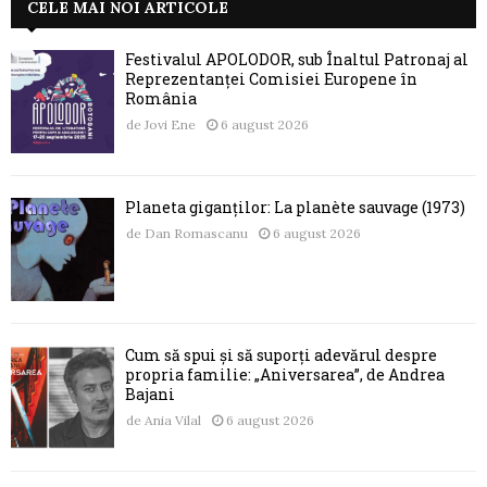
CELE MAI NOI ARTICOLE
Festivalul APOLODOR, sub Înaltul Patronaj al
Reprezentanței Comisiei Europene în
România
de
Jovi Ene
6 august 2026
Planeta giganților: La planète sauvage (1973)
de
Dan Romascanu
6 august 2026
Cum să spui și să suporți adevărul despre
propria familie: „Aniversarea”, de Andrea
Bajani
de
Ania Vilal
6 august 2026