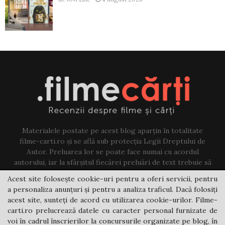
Materialele postate pe acest blog aparțin în totalitate
filme-carti.ro și se află sub protecția Legii Dreptului de
Autor. Preluarea lor se poate face numai cu acordul
autorului, iar la sfârșitul fiecărei preluări de text trebuie să
existe un link către acest blog.
Acest site folosește cookie-uri pentru a oferi servicii, pentru
a personaliza anunțuri și pentru a analiza traficul. Dacă folosiți
Contact us:
jovi@filme-carti.ro
acest site, sunteți de acord cu utilizarea cookie-urilor. Filme-
carti.ro prelucrează datele cu caracter personal furnizate de
voi în cadrul înscrierilor la concursurile organizate pe blog, în