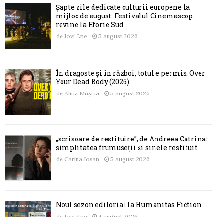
Șapte zile dedicate culturii europene la
mijloc de august: Festivalul Cinemascop
revine la Eforie Sud
de
Jovi Ene
5 august 2026
În dragoste și în război, totul e permis: Over
Your Dead Body (2026)
de
Alina Mușina
5 august 2026
„scrisoare de restituire”, de Andreea Catrina:
simplitatea frumuseții și sinele restituit
de
Carina Josan
5 august 2026
Noul sezon editorial la Humanitas Fiction
de
Jovi Ene
4 august 2026