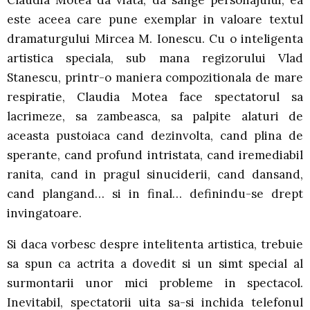
Claudia Motea da viata, da sange personajului, ea
este aceea care pune exemplar in valoare textul
dramaturgului Mircea M. Ionescu. Cu o inteligenta
artistica speciala, sub mana regizorului Vlad
Stanescu, printr-o maniera compozitionala de mare
respiratie, Claudia Motea face spectatorul sa
lacrimeze, sa zambeasca, sa palpite alaturi de
aceasta pustoiaca cand dezinvolta, cand plina de
sperante, cand profund intristata, cand iremediabil
ranita, cand in pragul sinuciderii, cand dansand,
cand plangand… si in final… definindu-se drept
invingatoare.
Si daca vorbesc despre intelitenta artistica, trebuie
sa spun ca actrita a dovedit si un simt special al
surmontarii unor mici probleme in spectacol.
Inevitabil, spectatorii uita sa-si inchida telefonul