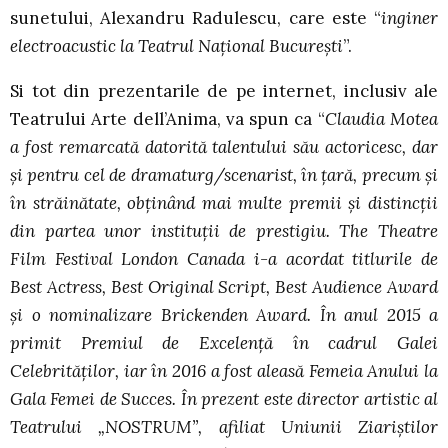
sunetului, Alexandru Radulescu, care este “
inginer
electroacustic la Teatrul Național București
”.
Si tot din prezentarile de pe internet, inclusiv ale
Teatrului Arte dell’Anima, va spun ca “
Claudia Motea
a fost remarcată datorită talentului său actoricesc, dar
și pentru cel de dramaturg/scenarist, în țară, precum și
în străinătate, obținând mai multe premii și distincții
din partea unor instituții de prestigiu. The Theatre
Film Festival London Canada i-a acordat titlurile de
Best Actress, Best Original Script, Best Audience Award
și o nominalizare Brickenden Award. În anul 2015 a
primit Premiul de Excelență în cadrul Galei
Celebrităților, iar în 2016 a fost aleasă Femeia Anului la
Gala Femei de Succes. În prezent este director artistic al
Teatrului „NOSTRUM”, afiliat Uniunii Ziariștilor