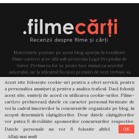
Materialele postate pe acest blog aparțin în totalitate
filme-carti.ro și se află sub protecția Legii Dreptului de
Autor. Preluarea lor se poate face numai cu acordul
autorului, iar la sfârșitul fiecărei preluări de text trebuie să
existe un link către acest blog.
Acest site folosește cookie-uri pentru a oferi servicii, pentru
a personaliza anunțuri și pentru a analiza traficul. Dacă folosiți
Contact us:
jovi@filme-carti.ro
acest site, sunteți de acord cu utilizarea cookie-urilor. Filme-
carti.ro prelucrează datele cu caracter personal furnizate de
voi în cadrul înscrierilor la concursurile organizate pe blog, în
scopul desemnării câștigătorilor. Doar datele câștigătorilor
vor putea fi dezvăluite sponsorilor concursurilor respective.
Datele personale nu vor fi folosite altfel.
OK
@2021 - filme-carti.ro
Aflați mai mult