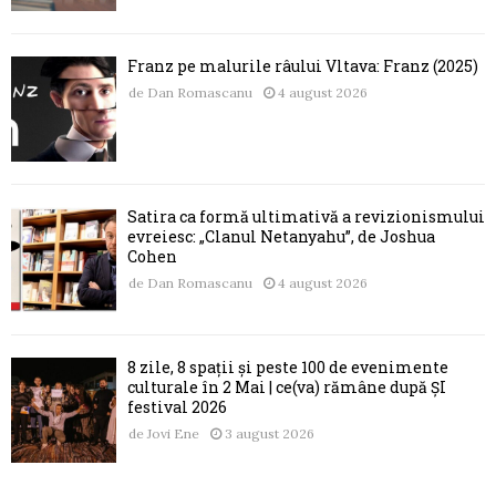
Franz pe malurile râului Vltava: Franz (2025)
de
Dan Romascanu
4 august 2026
Satira ca formă ultimativă a revizionismului
evreiesc: „Clanul Netanyahu”, de Joshua
Cohen
de
Dan Romascanu
4 august 2026
8 zile, 8 spații și peste 100 de evenimente
culturale în 2 Mai | ce(va) rămâne după ȘI
festival 2026
de
Jovi Ene
3 august 2026