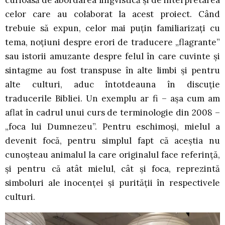
celor care au colaborat la acest proiect. Când
trebuie să expun, celor mai puțin familiarizați cu
tema, noțiuni despre erori de traducere „flagrante”
sau istorii amuzante despre felul în care cuvinte și
sintagme au fost transpuse în alte limbi și pentru
alte culturi, aduc întotdeauna în discuție
traducerile Bibliei. Un exemplu ar fi – așa cum am
aflat în cadrul unui curs de terminologie din 2008 –
„foca lui Dumnezeu”. Pentru eschimoși, mielul a
devenit focă, pentru simplul fapt că aceștia nu
cunoșteau animalul la care originalul face referință,
și pentru că atât mielul, cât și foca, reprezintă
simboluri ale inocenței și purității în respectivele
culturi.