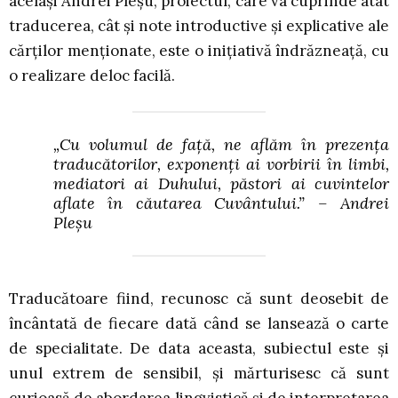
același Andrei Pleșu, proiectul, care va cuprinde atât
traducerea, cât și note introductive și explicative ale
cărților menționate, este o inițiativă îndrăzneață, cu
o realizare deloc facilă.
„Cu volumul de față, ne aflăm în prezența
traducătorilor, exponenți ai vorbirii în limbi,
mediatori ai Duhului, păstori ai cuvintelor
aflate în căutarea Cuvântului.”
– Andrei
Pleșu
Traducătoare fiind, recunosc că sunt deosebit de
încântată de fiecare dată când se lansează o carte
de specialitate. De data aceasta, subiectul este și
unul extrem de sensibil, și mărturisesc că sunt
curioasă de abordarea lingvistică și de interpretarea