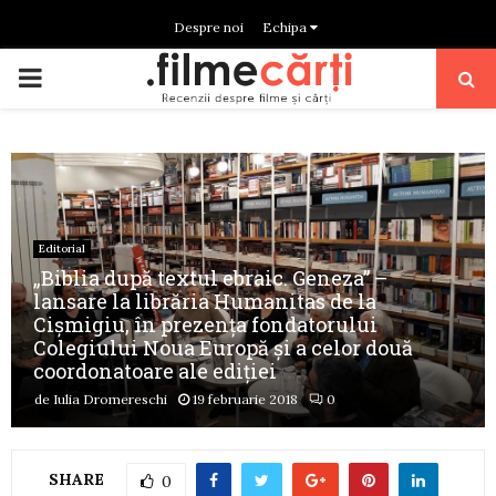
Despre noi
Echipa
PRIMARY
MENU
Editorial
„Biblia după textul ebraic. Geneza” –
lansare la librăria Humanitas de la
Cișmigiu, în prezența fondatorului
Colegiului Noua Europă și a celor două
coordonatoare ale ediției
de
Iulia Dromereschi
19 februarie 2018
0
SHARE
0