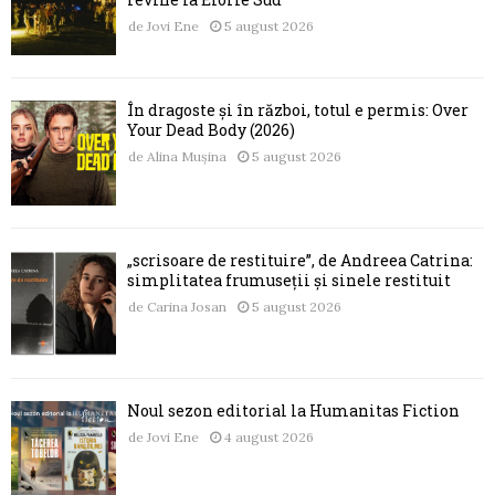
de
Jovi Ene
5 august 2026
În dragoste și în război, totul e permis: Over
Your Dead Body (2026)
de
Alina Mușina
5 august 2026
„scrisoare de restituire”, de Andreea Catrina:
simplitatea frumuseții și sinele restituit
de
Carina Josan
5 august 2026
Noul sezon editorial la Humanitas Fiction
de
Jovi Ene
4 august 2026