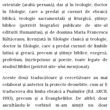
orientale (arabă-persană), dar și în teologie, doctor
în filologie, care a predat și cursuri de ebraică
biblică, teologie sacramentală și liturgică, științe
biblice (potrivit biografiei publicate de site-ul
editurii Humanitas), și de doamna Maria Francesca
Băltăceanu, licențiată în filologie clasică și teologie,
doctor în filologie, care a predat cursuri de limbile
latină și greacă, precum și științe biblice, exegeză,
profetism, înțelepciune și poezie, toate legate de
studiul Bibliei (potrivit site-ului menționat).
Aceste două traducătoare și cercetătoare au mai
colaborat și anterior la proiecte deosebite, cum ar fi
traducerea din limba ebraică a Psalmilor (Ed. ARCB,
1993), precum și a Evangheliilor. De altfel, doar
ascultându-le vorbind m-am simțit nu doar