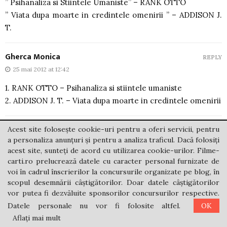
” Psihanaliza si Stiintele Umaniste” – RANK OTTO
” Viata dupa moarte in credintele omenirii ” – ADDISON J.
T.
Gherca Monica
REPLY
25 mai 2012 at 12:42
1. RANK OTTO – Psihanaliza si stiintele umaniste
2. ADDISON J. T. – Viata dupa moarte in credintele omenirii
Cristian
Acest site folosește cookie-uri pentru a oferi servicii, pentru
REPLY
a personaliza anunțuri și pentru a analiza traficul. Dacă folosiți
25 mai 2012 at 13:56
acest site, sunteți de acord cu utilizarea cookie-urilor. Filme-
Suzuki Shunryu: Mintea Zen, Mintea Incepatorului
carti.ro prelucrează datele cu caracter personal furnizate de
voi în cadrul înscrierilor la concursurile organizate pe blog, în
Alan Watts: Devino ceea ce esti
scopul desemnării câștigătorilor. Doar datele câștigătorilor
vor putea fi dezvăluite sponsorilor concursurilor respective.
Mami De Rares
REPLY
Datele personale nu vor fi folosite altfel.
OK
25 mai 2012 at 13:59
Aflați mai mult