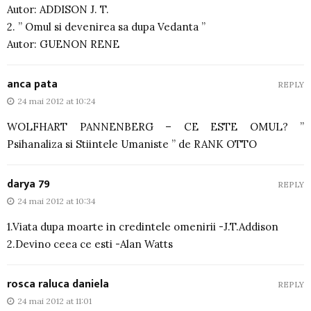
Autor: ADDISON J. T.
2. ” Omul si devenirea sa dupa Vedanta ”
Autor: GUENON RENE
anca pata
REPLY
24 mai 2012 at 10:24
WOLFHART PANNENBERG – CE ESTE OMUL? ”
Psihanaliza si Stiintele Umaniste ” de RANK OTTO
darya 79
REPLY
24 mai 2012 at 10:34
1.Viata dupa moarte in credintele omenirii -J.T.Addison
2.Devino ceea ce esti -Alan Watts
rosca raluca daniela
REPLY
24 mai 2012 at 11:01