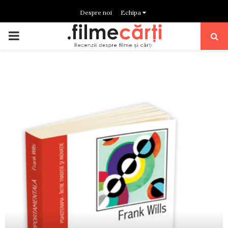
Despre noi
Echipa
PRIMARY
MENU