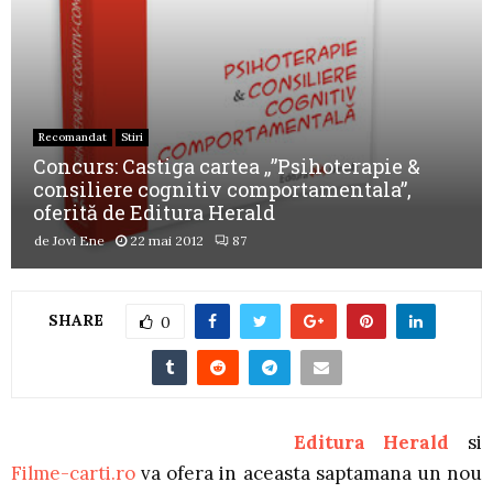
Recomandat
Stiri
Concurs: Castiga cartea „”Psihoterapie &
consiliere cognitiv comportamentala”,
oferită de Editura Herald
de
Jovi Ene
22 mai 2012
87
SHARE
0
Editura Herald
si
Filme-carti.ro
va ofera in aceasta saptamana un nou