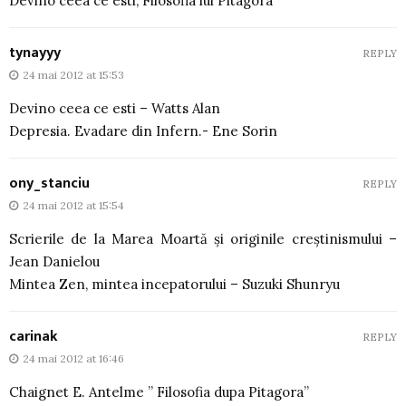
Devino ceea ce esti, Filosofia lui Pitagora
tynayyy
REPLY
24 mai 2012 at 15:53
Devino ceea ce esti – Watts Alan
Depresia. Evadare din Infern.- Ene Sorin
ony_stanciu
REPLY
24 mai 2012 at 15:54
Scrierile de la Marea Moartă și originile creștinismului –
Jean Danielou
Mintea Zen, mintea incepatorului – Suzuki Shunryu
carinak
REPLY
24 mai 2012 at 16:46
Chaignet E. Antelme ” Filosofia dupa Pitagora”