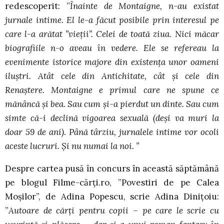
redescoperit: ”
Înainte de Montaigne, n-au existat
jurnale intime. El le-a făcut posibile prin interesul pe
care l-a arătat ”vieții”. Celei de toată ziua. Nici măcar
biografiile n-o aveau în vedere. Ele se refereau la
evenimente istorice majore din existența unor oameni
iluștri. Atât cele din Antichitate, cât și cele din
Renaștere. Montaigne e primul care ne spune ce
mănâncă și bea. Sau cum și-a pierdut un dinte. Sau cum
simte că-i declină vigoarea sexuală (deși va muri la
doar 59 de ani). Până târziu, jurnalele intime vor ocoli
aceste lucruri. Și nu numai la noi. ”
Despre cartea pusă în concurs în această săptămână
pe blogul Filme-cărți.ro, ”Povestiri de pe Calea
Moșilor”, de Adina Popescu, scrie Adina Dinițoiu:
”
Autoare de cărți pentru copii – pe care le scrie cu