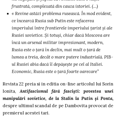
frustrată, complexată din cauza istoriei. (…)
« Revine astăzi problema rusească. În mod evident,
ce încearcă Rusia sub Putin este refacerea
imperiului între frontierele imperiului țarist și ale
Rusiei sovietice. Și totuși, chiar dacă Moscova are
încă un arsenal militar impresionant, modern,
Rusia este o țară în declin, mai mult o țară de
lumea a treia, decât o mare putere industrială. PIB-
ul Rusiei abia dacă îl depășește pe cel al Italiei.
Economic, Rusia este o țară foarte oarecare”
Revista 22 preia si in editia on-line articolul lui Sorin
Ionita,
Antifascismul fără fascişti: povestea unei
manipulări sovietice, de la Stalin la Putin şi Ponta,
despre ultimul scandal de pe Dambovita provocat de
premierul acestei tari.