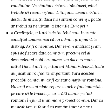
românilor. Ne căutăm o istorie fabuloasă, când
trebuie să recunoaștem că, în fond, avem o istorie
destul de mică. Și dacă nu suntem convinși, poate
ar trebui să ne uităm la istoriile Europei »
« Credințele, miturile de tot felul sunt inerente
condiției umane. Așa că nu mi-am propus să le
distrug. Ar fi o nebunie. Dar le-am analizat și am
spus de fiecare dată că mituri precum cel al
descendenței nobile romane sau daco-romane,
mitul Daciei antice, mitul lui Mihai Viteazul, toate
au jucat un rol foarte important. Fără acestea
probabil că nici nu ar fi existat o națiune română.
Nu ar fi existat niște repere istorice fundamentale
pe care să le invoci și care să îi adune pe toți
românii în jurul unui mare proiect comun. Dar să
nu neglijăm și faptul că românii sunt o nație