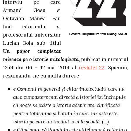
interviu pe care
Armand Gosu si
Octavian Manea l-au
luat istoricului si
profesorului universitar
Lucian Boia sub titlul
Un popor complexat
mizează pe o istorie mitologizată,
publicat in numarul
1259 din 06 – 12 mai 2014 al
revistei 22
. Spicuim,
rezumandu-ne cu multa durere :
« Oamenii în general și chiar intelectualii care nu
au o cunoaștere mai directă a istoriei își închipuie
că poate să existe o istorie adevărată, clarificată
pentru totdeauna și bătută în cuie. Iar asta este
istoria pe care au învățat-o ei la școală. (…)
« Când spun că România este altfel nu mă refer la o