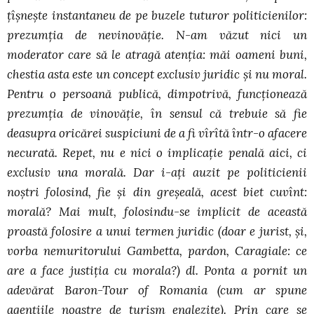
ţîşneşte instantaneu de pe buzele tuturor politicienilor:
prezumţia de nevinovăţie. N-am văzut nici un
moderator care să le atragă atenţia: măi oameni buni,
chestia asta este un concept exclusiv juridic şi nu moral.
Pentru o persoană publică, dimpotrivă, funcţionează
prezumţia de vinovăţie, în sensul că trebuie să fie
deasupra oricărei suspiciuni de a fi vîrîtă într-o afacere
necurată. Repet, nu e nici o implicaţie penală aici, ci
exclusiv una morală. Dar i-aţi auzit pe politicienii
noştri folosind, fie şi din greşeală, acest biet cuvînt:
morală? Mai mult, folosindu-se implicit de această
proastă folosire a unui termen juridic (doar e jurist, şi,
vorba nemuritorului Gambetta, pardon, Caragiale: ce
are a face justiţia cu morala?) dl. Ponta a pornit un
adevărat Baron-Tour of Romania (cum ar spune
agenţiile noastre de turism englezite). Prin care se