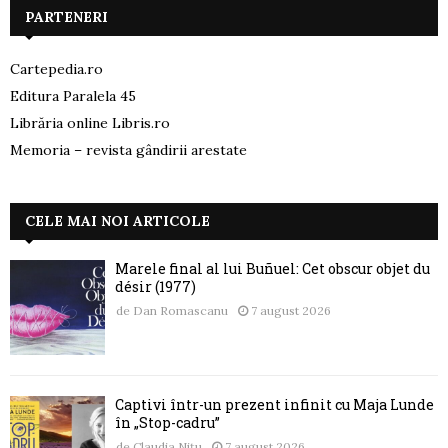
PARTENERI
Cartepedia.ro
Editura Paralela 45
Librăria online Libris.ro
Memoria – revista gândirii arestate
CELE MAI NOI ARTICOLE
Marele final al lui Buñuel: Cet obscur objet du
désir (1977)
de
Dan Romascanu
7 august 2026
Captivi într-un prezent infinit cu Maja Lunde
în „Stop-cadru”
de
Claudia Nițu
7 august 2026