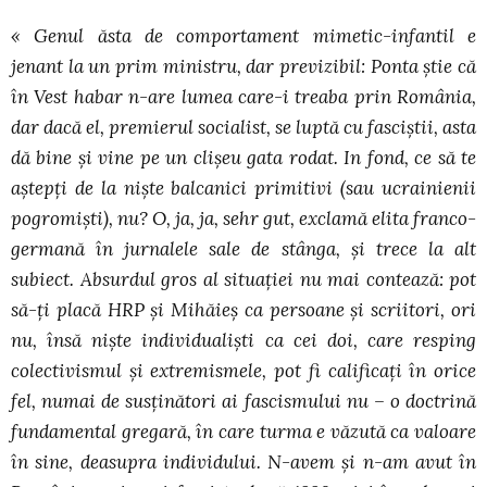
« Genul ăsta de comportament mimetic-infantil e
jenant la un prim ministru, dar previzibil: Ponta ştie că
în Vest habar n-are lumea care-i treaba prin România,
dar dacă el, premierul socialist, se luptă cu fasciştii, asta
dă bine şi vine pe un clişeu gata rodat. In fond, ce să te
aştepţi de la nişte balcanici primitivi (sau ucrainienii
pogromişti), nu? O, ja, ja, sehr gut, exclamă elita franco-
germană în jurnalele sale de stânga, şi trece la alt
subiect. Absurdul gros al situaţiei nu mai contează: pot
să-ţi placă HRP şi Mihăieş ca persoane şi scriitori, ori
nu, însă nişte individualişti ca cei doi, care resping
colectivismul şi extremismele, pot fi calificaţi în orice
fel, numai de susţinători ai fascismului nu – o doctrină
fundamental gregară, în care turma e văzută ca valoare
în sine, deasupra individului. N-avem şi n-am avut în