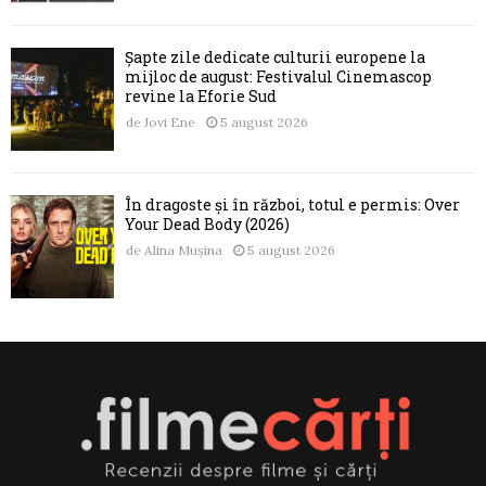
Șapte zile dedicate culturii europene la
mijloc de august: Festivalul Cinemascop
revine la Eforie Sud
de
Jovi Ene
5 august 2026
În dragoste și în război, totul e permis: Over
Your Dead Body (2026)
de
Alina Mușina
5 august 2026