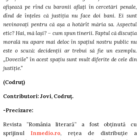
afişează pe rînd cu baronii aflaţi în cercetări penale,
dînd de înţeles că justiţia nu face doi bani. Ei sunt
nevinovaţi pentru că aşa a hotărît măria sa. Aspectul
etic? Hai, mă laşi? – cum spun tinerii. Faptul că discuţia
morală nu apare mai deloc în spaţiul nostru public nu
este o scuză: decidenţii ar trebui să fie un exemplu.
„Dovezile” în acest spaţiu sunt mult diferite de cele din
justiţie.”
(Codruț)
Contributori: Jovi, Codruț.
-Precizare:
Revista ”România literară” a fost obținută cu
sprijinul
Inmedio.ro
, rețea de distribuție a