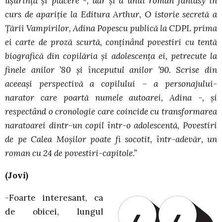
ușurință și plăcere -, dar și a unui roman fantasy în
curs de apariție la Editura Arthur, O istorie secretă a
Țării Vampirilor, Adina Popescu publică la CDPL prima
ei carte de proză scurtă, conținând povestiri cu tentă
biografică din copilăria și adolescența ei, petrecute la
finele anilor ’80 și începutul anilor ’90. Scrise din
aceeași perspectivă a copilului – a personajului-
narator care poartă numele autoarei, Adina -, și
respectând o cronologie care coincide cu transformarea
naratoarei dintr-un copil într-o adolescentă, Povestiri
de pe Calea Moșilor poate fi socotit, într-adevăr, un
roman cu 24 de povestiri-capitole.”
(Jovi)
-Foarte interesant, ca
de obicei, lungul