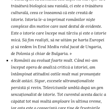
trăsătură biologică sau rasială, ci este o trăsătura
culturală, ceea ce înseamnă că este creată de
istorie. Istoria le-a imprimat românilor niște
complexe din motive care sunt destul de evidente.
Este o istorie care începe mai târziu și este o istorie
mică. Să fim realiști, să ne uităm pe harta Europei
și să vedem în Evul Mediu rolul jucat de Ungaria,
de Polonia și chiar de Bulgaria. »
« Românii au evoluat foarte mult. Când mi-am
început opera de analiză critică a istoriei, am
întâmpinat atitudini ostile mult mai pronunțate
decât astăzi. Sigur, excesele ultranaționaliste
persistă și revin. Televiziunile umblă după un gen
senzaționalist de istorie. Tot curentul acesta dacic a
căpătat tot mai multă amploare în ultima vreme,
iar asta este o consecință care ține de frustrările