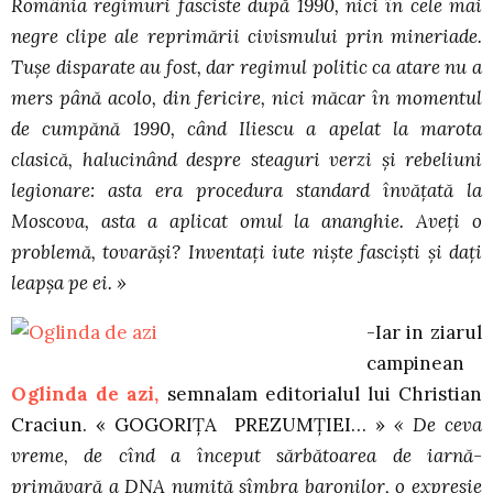
România regimuri fasciste după 1990, nici în cele mai
negre clipe ale reprimării civismului prin mineriade.
Tuşe disparate au fost, dar regimul politic ca atare nu a
mers până acolo, din fericire, nici măcar în momentul
de cumpănă 1990, când Iliescu a apelat la marota
clasică, halucinând despre steaguri verzi şi rebeliuni
legionare: asta era procedura standard învăţată la
Moscova, asta a aplicat omul la ananghie. Aveţi o
problemă, tovarăşi? Inventaţi iute nişte fascişti şi daţi
leapşa pe ei. »
-Iar in ziarul
campinean
Oglinda de azi,
semnalam editorialul lui Christian
Craciun. « GOGORIŢA PREZUMŢIEI… »
« De ceva
vreme, de cînd a început sărbătoarea de iarnă-
primăvară a DNA numită sîmbra baronilor, o expresie