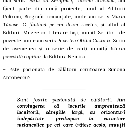
mai scris
Darul lui Serafim
și
Ultima cruciadă
, am
făcut parte din două proiecte, unul al Editurii
Polirom, Biografii romanțate, unde am scris
Maria
Tănase. O fântână pe un drum secetos
, și altul al
Editurii Muzeelor Literare Iași, numit Scriitori de
poveste, unde am scris
Povestea Otiliei Cazimir
. Scriu
de asemenea și o serie de cărți numită
Istoria
povestită copiilor
, la Editura Nemira.
– Este pasionată de călătorii scriitoarea Simona
Antonescu?
Sunt foarte pasionată de călătorii.
Am
convingerea că locurile amprentează
locuitorii, câmpiile largi, cu orizonturi
îndepărtate, predispun la caractere
melancolice pe cei care trăiesc acolo, munții