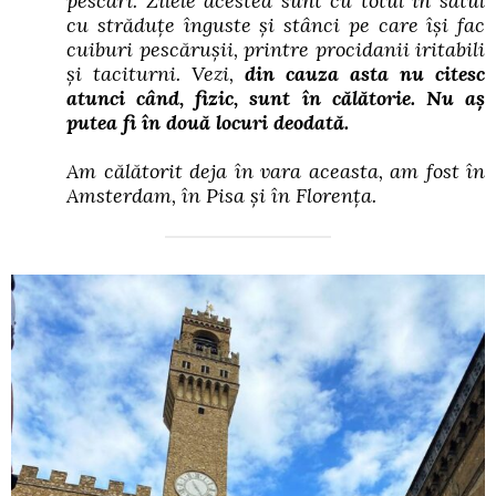
pescari. Zilele acestea sunt cu totul în satul
cu străduțe înguste și stânci pe care își fac
cuiburi pescărușii, printre procidanii iritabili
și taciturni. Vezi,
din cauza asta nu citesc
atunci când, fizic, sunt în călătorie. Nu aș
putea fi în două locuri deodată.
Am călătorit deja în vara aceasta, am fost în
Amsterdam, în Pisa și în Florența.