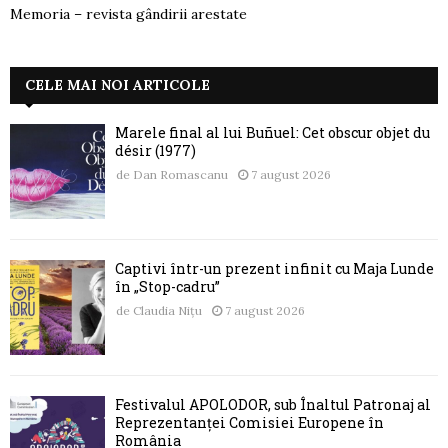
Memoria – revista gândirii arestate
CELE MAI NOI ARTICOLE
Marele final al lui Buñuel: Cet obscur objet du
désir (1977)
de
Dan Romascanu
7 august 2026
Captivi într-un prezent infinit cu Maja Lunde
în „Stop-cadru”
de
Claudia Nițu
7 august 2026
Festivalul APOLODOR, sub Înaltul Patronaj al
Reprezentanței Comisiei Europene în
România