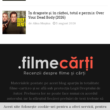
În dragoste și în război, totul e permis: Over
Your Dead Body (2026)
de
Alina Mușina
5 august 2026
Materialele postate pe acest blog aparțin în totalitate
filme-carti.ro și se află sub protecția Legii Dreptului de
Autor. Preluarea lor se poate face numai cu acordul
autorului, iar la sfârșitul fiecărei preluări de text trebuie să
existe un link către acest blog.
Acest site folosește cookie-uri pentru a oferi servicii, pentru