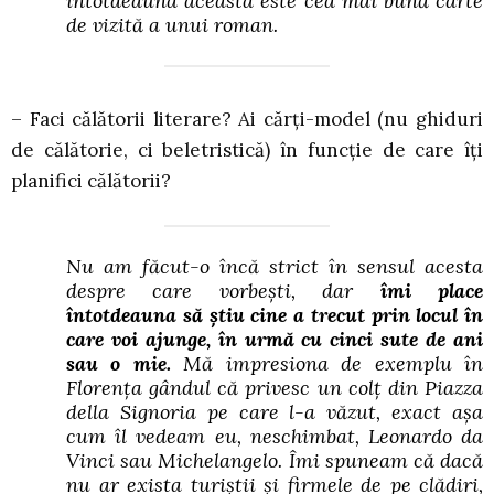
întotdeauna aceasta este cea mai bună carte
de vizită a unui roman.
– Faci călătorii literare? Ai cărți-model (nu ghiduri
de călătorie, ci beletristică) în funcție de care îți
planifici călătorii?
Nu am făcut-o încă strict în sensul acesta
despre care vorbești, dar
îmi place
întotdeauna să știu cine a trecut prin locul în
care voi ajunge, în urmă cu cinci sute de ani
sau o mie.
Mă impresiona de exemplu în
Florența gândul că privesc un colț din Piazza
della Signoria pe care l-a văzut, exact așa
cum îl vedeam eu, neschimbat, Leonardo da
Vinci sau Michelangelo. Îmi spuneam că dacă
nu ar exista turiștii și firmele de pe clădiri,