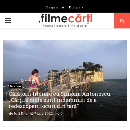
Despre noi
Echipa
PRIMARY
MENU
Interviu
Călătorii literare cu Simona Antonescu:
„Cărțile mele sunt îndemnuri de a
redescoperi locuri din țară”
de
Jovi Ene
7 iulie 2022
0