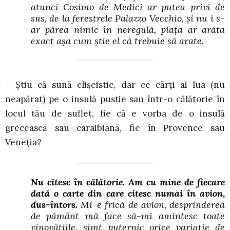
atunci Cosimo de Medici ar putea privi de
sus, de la ferestrele Palazzo Vecchio, și nu i s-
ar părea nimic în neregulă, piața ar arăta
exact așa cum știe el că trebuie să arate.
– Știu că sună clișeistic, dar ce cărți ai lua (nu
neapărat) pe o insulă pustie sau într-o călătorie în
locul tău de suflet, fie că e vorba de o insulă
grecească sau caraibiană, fie în Provence sau
Veneția?
Nu citesc în călătorie. Am cu mine de fiecare
dată o carte din care citesc numai în avion,
dus-întors.
Mi-e frică de avion, desprinderea
de pământ mă face să-mi amintesc toate
vinovățiile, simt puternic orice variație de