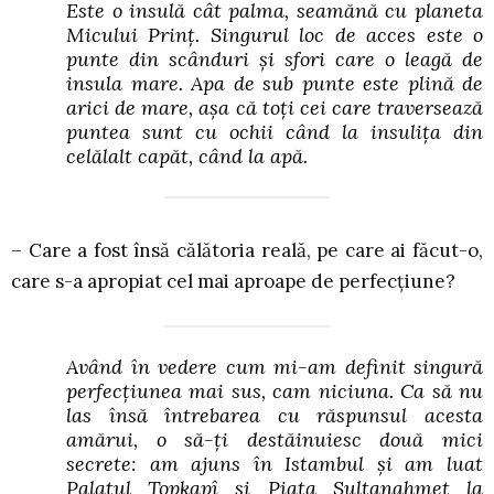
Este o insulă cât palma, seamănă cu planeta
Micului Prinț. Singurul loc de acces este o
punte din scânduri și sfori care o leagă de
insula mare. Apa de sub punte este plină de
arici de mare, așa că toți cei care traversează
puntea sunt cu ochii când la insulița din
celălalt capăt, când la apă.
– Care a fost însă călătoria reală, pe care ai făcut-o,
care s-a apropiat cel mai aproape de perfecțiune?
Având în vedere cum mi-am definit singură
perfecțiunea mai sus, cam niciuna. Ca să nu
las însă întrebarea cu răspunsul acesta
amărui, o să-ți destăinuiesc două mici
secrete: am ajuns în Istambul și am luat
Palatul Topkapî și Piața Sultanahmet la