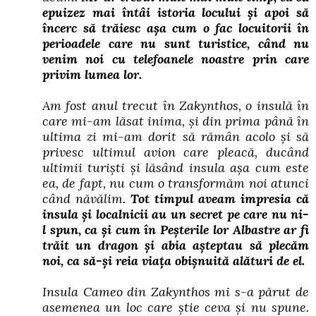
epuizez mai întâi istoria locului și apoi să
încerc să trăiesc așa cum o fac locuitorii în
perioadele care nu sunt turistice, când nu
venim noi cu telefoanele noastre prin care
privim lumea lor.
Am fost anul trecut în Zakynthos, o insulă în
care mi-am lăsat inima, și din prima până în
ultima zi mi-am dorit să rămân acolo și să
privesc ultimul avion care pleacă, ducând
ultimii turiști și lăsând insula așa cum este
ea, de fapt, nu cum o transformăm noi atunci
când năvălim.
Tot timpul aveam impresia că
insula și localnicii au un secret pe care nu ni-
l spun, ca și cum în Peșterile lor Albastre ar fi
trăit un dragon și abia așteptau să plecăm
noi, ca să-și reia viața obișnuită alături de el.
Insula Cameo din Zakynthos mi s-a părut de
asemenea un loc care știe ceva și nu spune.