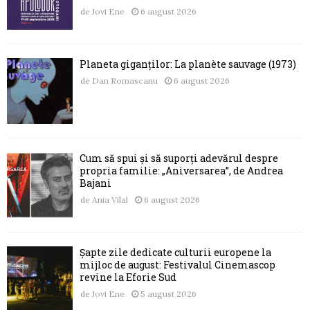
de
Jovi Ene
6 august 2026
Planeta giganților: La planète sauvage (1973)
de
Dan Romascanu
6 august 2026
Cum să spui și să suporți adevărul despre
propria familie: „Aniversarea”, de Andrea
Bajani
de
Ania Vilal
6 august 2026
Șapte zile dedicate culturii europene la
mijloc de august: Festivalul Cinemascop
revine la Eforie Sud
de
Jovi Ene
5 august 2026