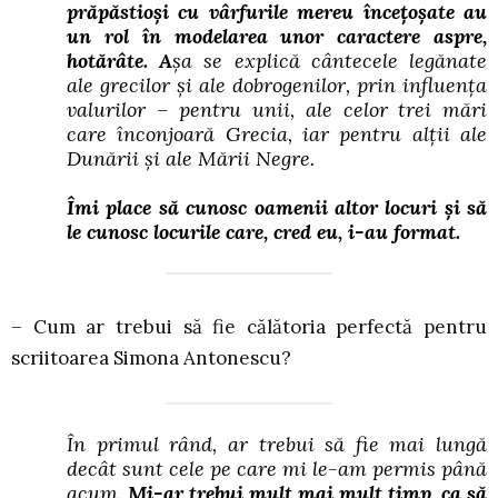
prăpăstioși cu vârfurile mereu încețoșate au
un rol în modelarea unor caractere aspre,
hotărâte. A
șa se explică cântecele legănate
ale grecilor și ale dobrogenilor, prin influența
valurilor – pentru unii, ale celor trei mări
care înconjoară Grecia, iar pentru alții ale
Dunării și ale Mării Negre.
Îmi place să cunosc oamenii altor locuri și să
le cunosc locurile care, cred eu, i-au format.
– Cum ar trebui să fie călătoria perfectă pentru
scriitoarea Simona Antonescu?
În primul rând, ar trebui să fie mai lungă
decât sunt cele pe care mi le-am permis până
acum.
Mi-ar trebui mult mai mult timp, ca să