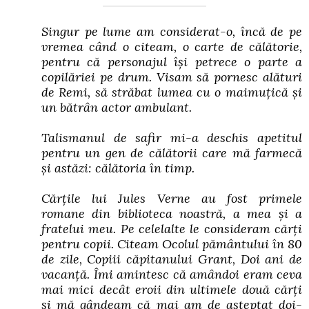
Singur pe lume
am considerat-o, încă de pe
vremea când o citeam, o carte de călătorie,
pentru că personajul își petrece o parte a
copilăriei pe drum. Visam să pornesc alături
de Remi, să străbat lumea cu o maimuțică și
un bătrân actor ambulant.
Talismanul de safir
mi-a deschis apetitul
pentru un gen de călătorii care mă farmecă
și astăzi: călătoria în timp.
Cărțile lui Jules Verne au fost primele
romane din biblioteca noastră, a mea și a
fratelui meu. Pe celelalte le consideram cărți
pentru copii. Citeam
Ocolul pământului în 80
de zile, Copiii căpitanului Grant, Doi ani de
vacanță.
Îmi amintesc că amândoi eram ceva
mai mici decât eroii din ultimele două cărți
și mă gândeam că mai am de așteptat doi-