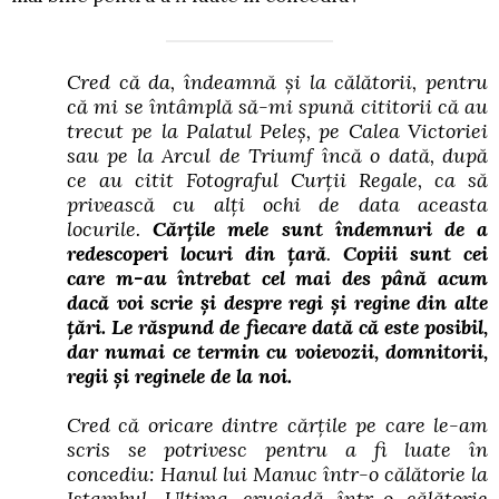
Cred că da, îndeamnă și la călătorii, pentru
că mi se întâmplă să-mi spună cititorii că au
trecut pe la Palatul Peleș, pe Calea Victoriei
sau pe la Arcul de Triumf încă o dată, după
ce au citit
Fotograful Curții Regale
, ca să
privească cu alți ochi de data aceasta
locurile.
Cărțile mele sunt îndemnuri de a
redescoperi locuri din țară
.
Copiii sunt cei
care m-au întrebat cel mai des până acum
dacă voi scrie și despre regi și regine din alte
țări. Le răspund de fiecare dată că este posibil,
dar numai ce termin cu voievozii, domnitorii,
regii și reginele de la noi.
Cred că oricare dintre cărțile pe care le-am
scris se potrivesc pentru a fi luate în
concediu:
Hanul lui Manuc
într-o călătorie la
Istambul,
Ultima cruciadă
într-o călătorie