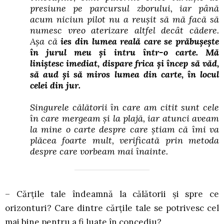
presiune pe parcursul zborului, iar până
acum niciun pilot nu a reușit să mă facă să
numesc vreo aterizare altfel decât cădere.
Așa că
ies din lumea reală care se prăbușește
în jurul meu și intru într-o carte. Mă
liniștesc imediat, dispare frica și încep să văd,
să aud și să miros lumea din carte, în locul
celei din jur.
Singurele călătorii în care am citit sunt cele
în care mergeam și la plajă, iar atunci aveam
la mine o carte despre care știam că îmi va
plăcea foarte mult, verificată prin metoda
despre care vorbeam mai înainte.
– Cărțile tale îndeamnă la călătorii și spre ce
orizonturi? Care dintre cărțile tale se potrivesc cel
mai bine pentru a fi luate în concediu?