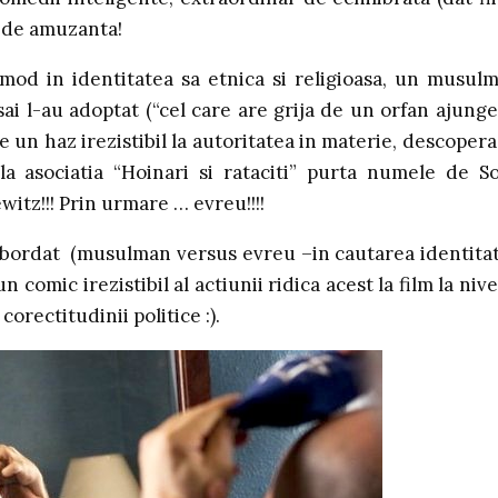
l de amuzanta!
mod in identitatea sa etnica si religioasa, un musul
sai l-au adoptat (“cel care are grija de un orfan ajunge
 un haz irezistibil la autoritatea in materie, descopera
 asociatia “Hoinari si rataciti” purta numele de So
witz!!! Prin urmare … evreu!!!!
 abordat (musulman versus evreu –in cautarea identitati
 comic irezistibil al actiunii ridica acest la film la nive
orectitudinii politice :).