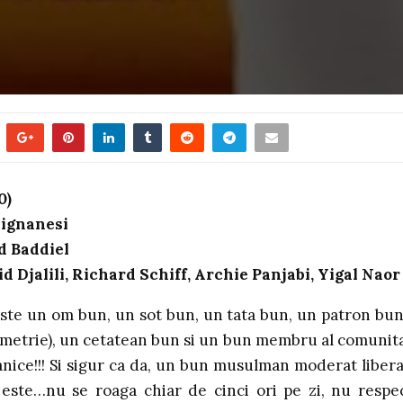
0)
pignanesi
d Baddiel
d Djalili, Richard Schiff, Archie Panjabi, Yigal Naor
te un om bun, un sot bun, un tata bun, un patron bun
imetrie), un cetatean bun si un bun membru al comunita
ice!!! Si sigur ca da, un bun musulman moderat libera
este…nu se roaga chiar de cinci ori pe zi, nu respe