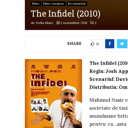
Filme
Filme europene
Recomandat
The Infidel (2010)
de
Delia Marc
2 noiembrie 2011
2
SHARE
0
The Infidel (201
Regia: Josh Ap
Scenariul: Davi
Distributia: Omi
Mahmud Nasir es
societate de tax
musulmane britan
pentru ca…asta 