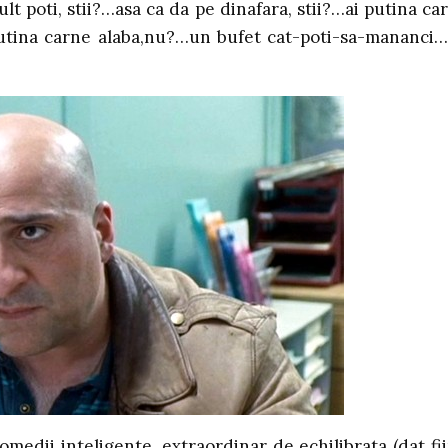
lt poti, stii?…asa ca da pe dinafara, stii?…ai putina ca
putina carne alaba,nu?…un bufet cat-poti-sa-mananci…
comedii inteligente, extraordinar de echilibrata (dat fi