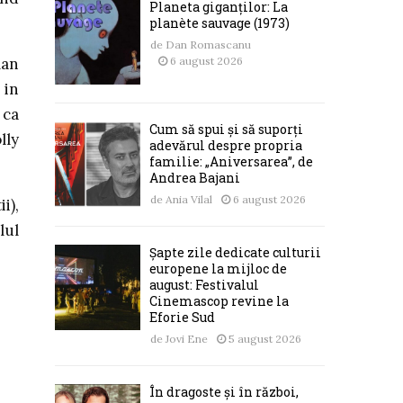
Planeta giganților: La
planète sauvage (1973)
de
Dan Romascanu
man
6 august 2026
 in
 ca
Cum să spui și să suporți
lly
adevărul despre propria
familie: „Aniversarea”, de
Andrea Bajani
de
Ania Vilal
6 august 2026
i),
lul
Șapte zile dedicate culturii
europene la mijloc de
august: Festivalul
Cinemascop revine la
Eforie Sud
de
Jovi Ene
5 august 2026
În dragoste și în război,