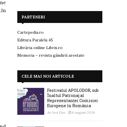
rne
.In
PARTENERI
Cartepedia.ro
Editura Paralela 45
Librăria online Libris.ro
Memoria – revista gândirii arestate
CELE MAI NOI ARTICOLE
Festivalul APOLODOR, sub
Înaltul Patronaj al
Reprezentanței Comisiei
Europene în România
de
Jovi Ene
6 august 2026
ind