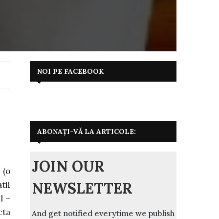
NOI PE FACEBOOK
ABONAȚI-VĂ LA ARTICOLE:
JOIN OUR
 (o
NEWSLETTER
tii
l –
cta
And get notified everytime we publish