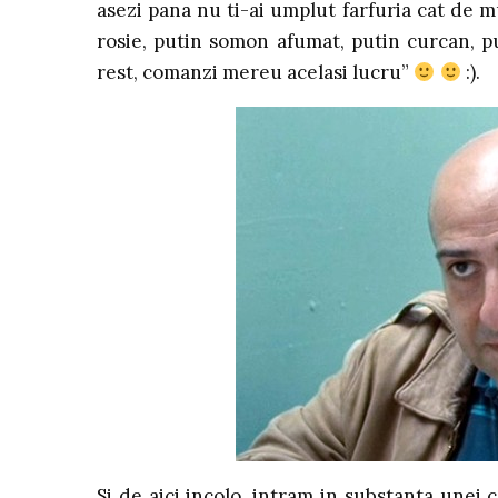
asezi pana nu ti-ai umplut farfuria cat de mu
rosie, putin somon afumat, putin curcan, 
rest, comanzi mereu acelasi lucru”
:).
Si de aici incolo, intram in substanta unei 