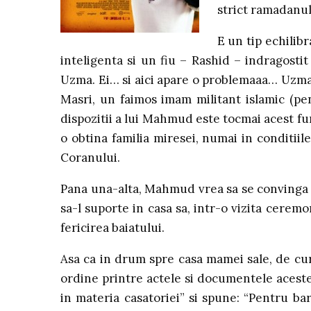
strict ramadanul 
E un tip echilibr
inteligenta si un fiu – Rashid – indragostit
Uzma. Ei… si aici apare o problemaaa… Uzma 
Masri, un faimos imam militant islamic (pe
dispozitii a lui Mahmud este tocmai acest f
o obtina familia miresei, numai in conditiil
Coranului.
Pana una-alta, Mahmud vrea sa se convinga d
sa-l suporte in casa sa, intr-o vizita cerem
fericirea baiatului.
Asa ca in drum spre casa mamei sale, de cura
ordine printre actele si documentele acestei
in materia casatoriei” si spune: “Pentru bar