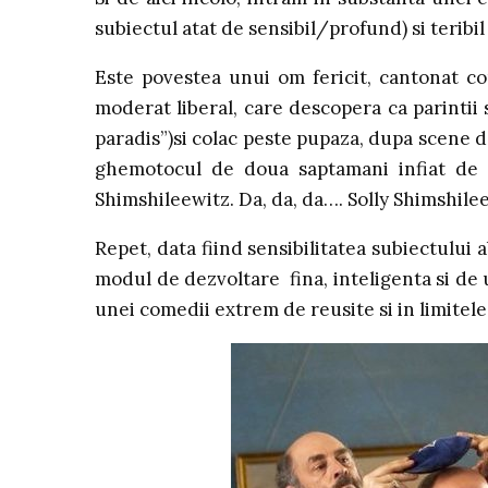
subiectul atat de sensibil/profund) si teribi
Este povestea unui om fericit, cantonat co
moderat liberal, care descopera ca parintii 
paradis”)si colac peste pupaza, dupa scene de
ghemotocul de doua saptamani infiat de la
Shimshileewitz. Da, da, da…. Solly Shimshilee
Repet, data fiind sensibilitatea subiectului
modul de dezvoltare fina, inteligenta si de un
unei comedii extrem de reusite si in limitele c