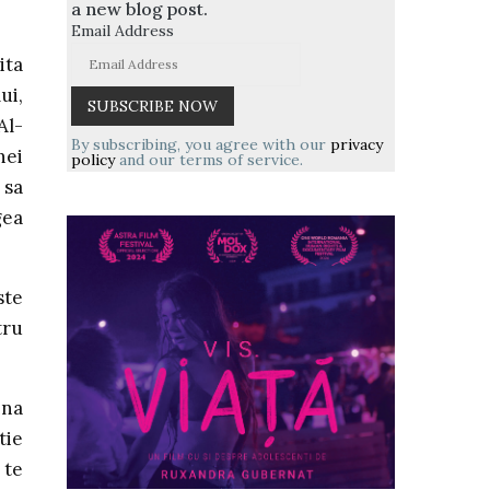
a new blog post.
Email Address
ita
ui,
Al-
By subscribing, you agree with our
privacy
nei
policy
and our terms of service.
 sa
gea
ste
tru
ina
tie
 te