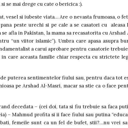
si se mai drege cu cate o bericica :).
at, vesel si iubeste viata… Are o nevasta frumoasa, o fet
 pana peste urechi si pe cale a se casatori cu aleasa l
se afla in Pakistan, la mama sa recasatorita cu Arshad 
ntru “un viitor islamic”). Umbra care apasa asupra bu
undamentalist a carui aprobare pentru casatorie trebuie
e in care aceasta familie chiar respecta cu strictete le
e puterea sentimentelor fiului sau, pentru daca tot e
onioasa pe Arshad Al-Masri, macar sa stie ca o face pen
nd decedata – (cei doi, tata si fiu trebuie sa faca put
a) – Mahmud profita si ii face fiului sau putina “educa
bati, femeile sunt ca un fel de bufet, stii?…nu vrei sa