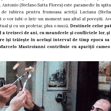
 Antonio (Stefano Satta Flores) este paramedic în spital
de iubirea pentru frumoasa actriță Luciana (Stefa
ați o vor iubi-o într-un moment sau altul al poveștii. A
ctual și cu un proletar, plus o muză.
Destinele celor pa
 a treizeci de ani, cu meandrele și conflictele lor, și
are își trăiește în același interval de timp epoca sa
, Marcelo Mastroianni contribuie cu apariții cameo