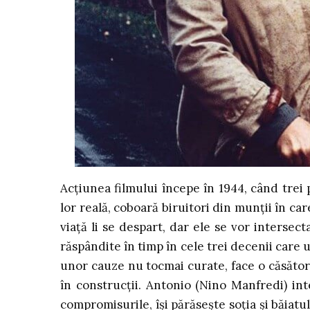
Acțiunea filmului începe în 1944, când trei p
lor reală, coboară biruitori din munții în car
viață li se despart, dar ele se vor intersect
răspândite în timp în cele trei decenii care 
unor cauze nu tocmai curate, face o căsător
în construcții. Antonio (Nino Manfredi) int
compromisurile, își părăsește soția și băiat