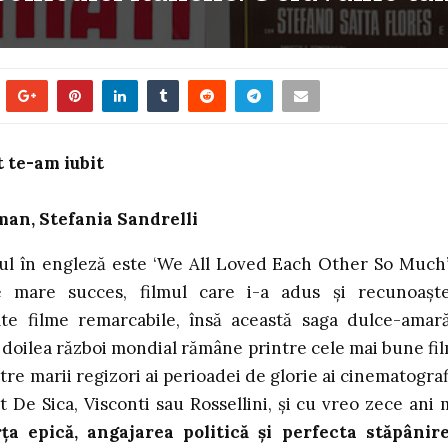
t te-am iubit
man, Stefania Sandrelli
tlul în engleză este ‘We All Loved Each Other So Much’
e mare succes, filmul care i-a adus și recunoașt
te filme remarcabile, însă această saga dulce-amar
al doilea război mondial rămâne printre cele mai bune fi
ntre marii regizori ai perioadei de glorie ai cinematograf
t De Sica, Visconti sau Rossellini, și cu vreo zece ani 
rța epică, angajarea politică și perfecta stăpânir