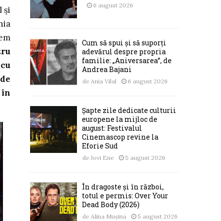
6 august 2026
 și
nia
vem
Cum să spui și să suporți
tru
adevărul despre propria
familie: „Aniversarea”, de
 cu
Andrea Bajani
 de
de
Ania Vilal
6 august 2026
 în
Șapte zile dedicate culturii
europene la mijloc de
august: Festivalul
Cinemascop revine la
Eforie Sud
de
Jovi Ene
5 august 2026
În dragoste și în război,
totul e permis: Over Your
Dead Body (2026)
de
Alina Mușina
5 august 2026