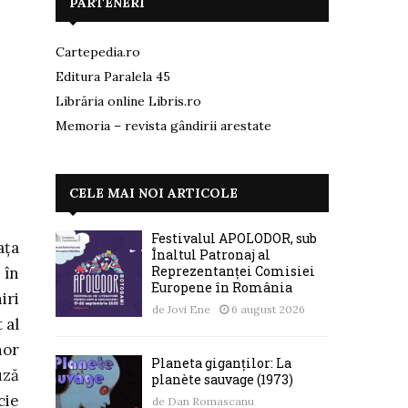
PARTENERI
Cartepedia.ro
Editura Paralela 45
Librăria online Libris.ro
Memoria – revista gândirii arestate
CELE MAI NOI ARTICOLE
Festivalul APOLODOR, sub
ața
Înaltul Patronaj al
Reprezentanței Comisiei
 în
Europene în România
iri
de
Jovi Ene
6 august 2026
 al
nor
Planeta giganților: La
uză
planète sauvage (1973)
cie
de
Dan Romascanu