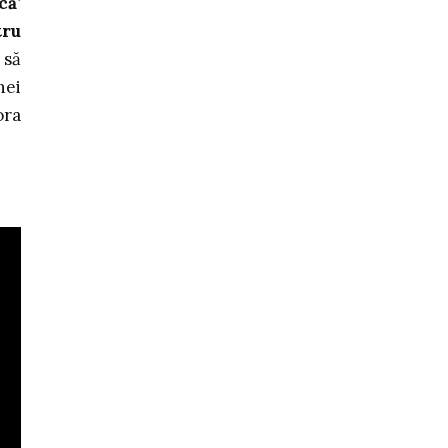
că’
tru
 să
nei
ora