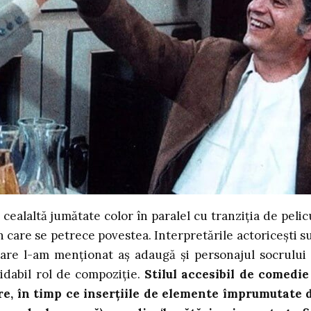
 cealaltă jumătate color în paralel cu tranziția de pelic
în care se petrece povestea. Interpretările actoricești s
care l-am menționat aș adaugă și personajul socrului 
idabil rol de compoziție.
Stilul accesibil de comedie
nare, în timp ce inserțiile de elemente împrumutate 