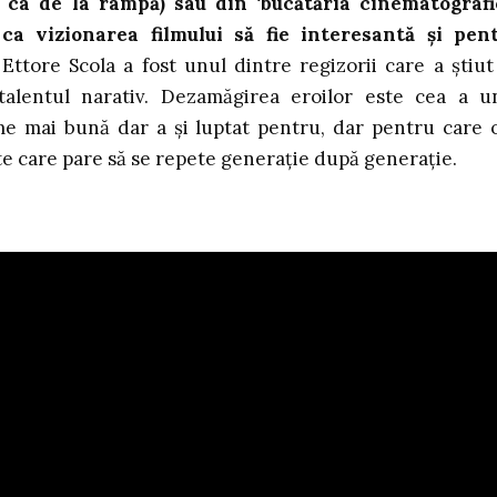
 ca de la rampă) sau din ‘bucătăria cinematografi
ca vizionarea filmului să fie interesantă și pen
Ettore Scola a fost unul dintre regizorii care a știut
i talentul narativ. Dezamăgirea eroilor este cea a u
me mai bună dar a și luptat pentru, dar pentru care 
ste care pare să se repete generație după generație.