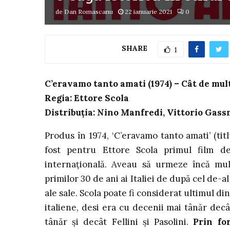
de
Dan Romascanu
22 ianuarie 2021
0
SHARE
1
C’eravamo tanto amati (1974) – Cât de mul
Regia: Ettore Scola
Distribuția: Nino Manfredi, Vittorio Gass
Produs în 1974, ‘C’eravamo tanto amati’ (ti
fost pentru Ettore Scola primul film d
internațională. Aveau să urmeze încă mul
primilor 30 de ani ai Italiei de după cel de-
ale sale. Scola poate fi considerat ultimul di
italiene, desi era cu decenii mai tânăr decâ
tânăr și decât Fellini și Pasolini.
Prin fo