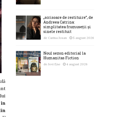
„scrisoare de restituire”, de
Andreea Catrina:
simplitatea frumuseții și
sinele restituit
de
Carina Josan
5 august 2026
Noul sezon editorial la
Humanitas Fiction
de
Jovi Ene
4 august 2026
ulă
unt
lui
 în
din