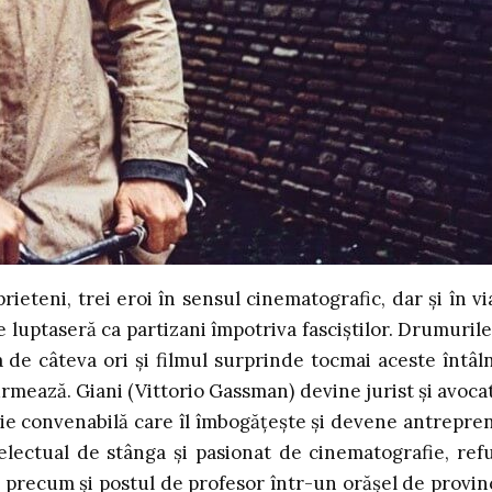
rieteni, trei eroi în sensul cinematografic, dar și în vi
e luptaseră ca partizani împotriva fasciștilor. Drumurile
a de câteva ori și filmul surprinde tocmai aceste întâln
urmează. Giani (Vittorio Gassman) devine jurist și avocat
ie convenabilă care îl îmbogățește și devene antrepre
electual de stânga și pasionat de cinematografie, ref
ul precum și postul de profesor într-un orășel de provin