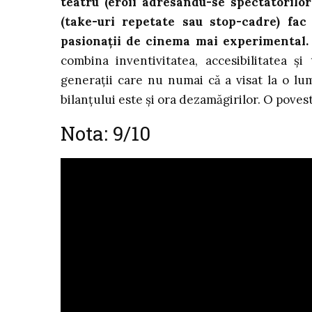
teatru (eroii adresându-se spectatorilor
(take-uri repetate sau stop-cadre) fac 
pasionații de cinema mai experimental.
combina inventivitatea, accesibilitatea ș
generații care nu numai că a visat la o lu
bilanțului este și ora dezamăgirilor. O pove
Nota: 9/10