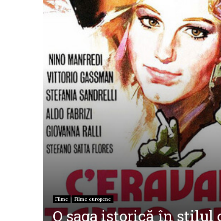
Filme
Filme europene
O saga istorică în stilu