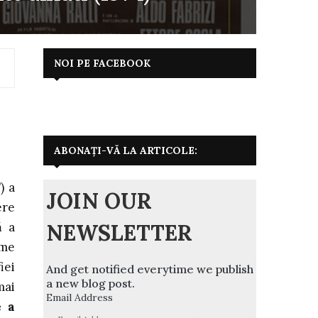
NOI PE FACEBOOK
ABONAȚI-VĂ LA ARTICOLE:
) a
JOIN OUR
ere
NEWSLETTER
ă a
lme
iei
And get notified everytime we publish
a new blog post.
mai
Email Address
e a