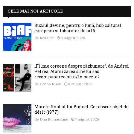
CELE MAI NOI ARTICOLE
Buzăul devine, pentru o lună, hub cultural
european și laborator de artă
de
Jovi Ene
8 august 2026
„Filme coreene despre răzbunare”, de Andrei
Petrea: Atomizarea sinelui sau
recompunerea prin/în poezie?
de
Carina Josan
8 august 2026
Marele final al lui Buñuel: Cet obscur objet du
désir (1977)
de
Dan Romascanu
7 august 2026