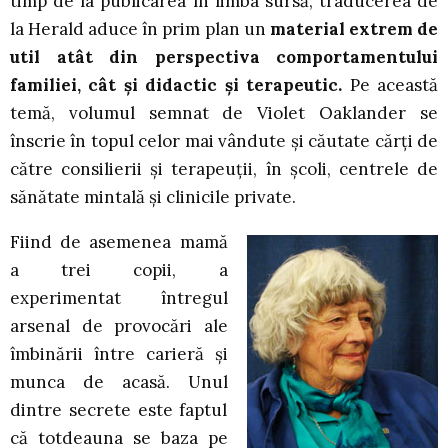
timp de la publicarea în limba sursă, traducerea de
la Herald aduce în prim plan un
material extrem de
util atât din perspectiva comportamentului
familiei, cât și didactic și terapeutic.
Pe această
temă, volumul semnat de Violet Oaklander se
înscrie în topul celor mai vândute și căutate cărți de
către consilierii și terapeuții, în școli, centrele de
sănătate mintală și clinicile private.
Fiind de asemenea mamă
a trei copii, a
experimentat întregul
arsenal de provocări ale
îmbinării între carieră și
munca de acasă. Unul
dintre secrete este faptul
că totdeauna se baza pe