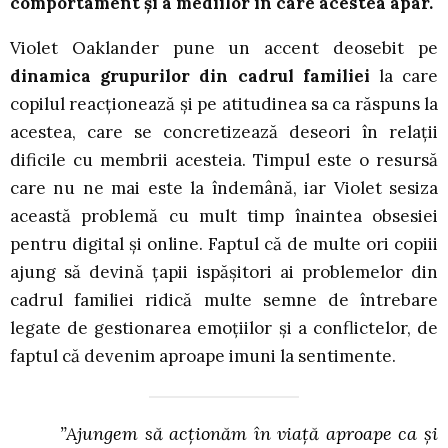
comportament și a mediilor în care acestea apar.
Violet Oaklander pune un accent deosebit pe
dinamica grupurilor din cadrul familiei
la care
copilul reacționează și pe atitudinea sa ca răspuns la
acestea, care se concretizează deseori în relații
dificile cu membrii acesteia. Timpul este o resursă
care nu ne mai este la îndemână, iar Violet sesiza
această problemă cu mult timp înaintea obsesiei
pentru digital și online. Faptul că de multe ori copiii
ajung să devină țapii ispășitori ai problemelor din
cadrul familiei ridică multe semne de întrebare
legate de gestionarea emoțiilor și a conflictelor, de
faptul că devenim aproape imuni la sentimente.
”Ajungem să acționăm în viață aproape ca și