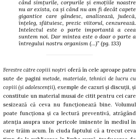
când simțurile, corpurile și emoțiile noastre
nu ar exista, ca și când nu am fi decât capete
gigantice care gândesc, analizează, judecă,
înțeleg, sfătuiesc, prezic viitorul, cenzurează.
Intelectul este o parte importantă a ceea
suntem noi. Dar mintea este o doar o parte a
întregului nostru organism (…)”
(pg. 133)
Ferestre către copiii noștri
oferă în cele aproape patru
sute de pagini
metode, materiale, tehnici de lucru cu
copiii (și adolescenții)
, exemple de cazuri și discuții, și
constituie un material musai de citit pentru cei care
sesizează că ceva nu funcționează bine. Volumul
poate funcționa și ca lectură preventivă, atrăgând
atenția asupra unor pericole iminente în mediul în
care trăim acum. În ciuda faptului că a trecut ceva