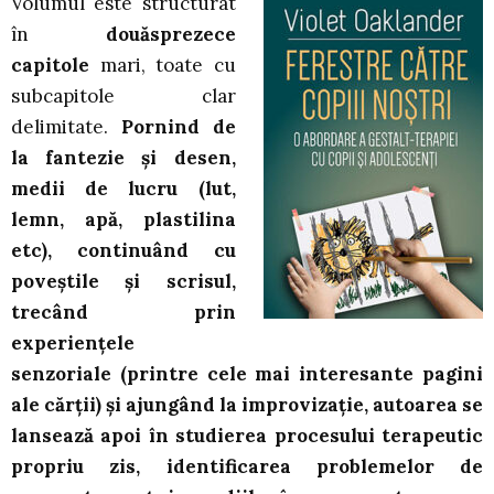
Volumul este structurat
în
douăsprezece
capitole
mari, toate cu
subcapitole clar
delimitate.
Pornind de
la fantezie și desen,
medii de lucru (lut,
lemn, apă, plastilina
etc), continuând cu
poveștile și scrisul,
trecând prin
experiențele
senzoriale (printre cele mai interesante pagini
ale cărții) și ajungând la improvizație, autoarea se
lansează apoi în studierea procesului terapeutic
propriu zis, identificarea problemelor de