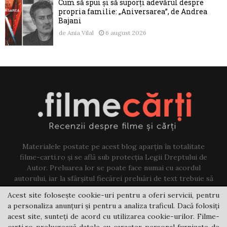
Cum să spui și să suporți adevărul despre
propria familie: „Aniversarea”, de Andrea
Bajani
de
Ania Vilal
6 august 2026
Materialele postate pe acest blog aparțin în totalitate
filme-carti.ro și se află sub protecția Legii Dreptului de
Autor. Preluarea lor se poate face numai cu acordul
autorului, iar la sfârșitul fiecărei preluări de text trebuie să
existe un link către acest blog.
Acest site folosește cookie-uri pentru a oferi servicii, pentru
a personaliza anunțuri și pentru a analiza traficul. Dacă folosiți
Contact us:
jovi@filme-carti.ro
acest site, sunteți de acord cu utilizarea cookie-urilor. Filme-