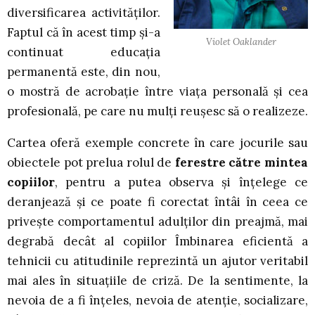
diversificarea activităților.
Faptul că în acest timp și-a
Violet Oaklander
continuat educația
permanentă este, din nou,
o mostră de acrobație între viața personală și cea
profesională, pe care nu mulți reușesc să o realizeze.
Cartea oferă exemple concrete în care jocurile sau
obiectele pot prelua rolul de
ferestre către mintea
copiilor
, pentru a putea observa și înțelege ce
deranjează și ce poate fi corectat întâi în ceea ce
privește comportamentul adulților din preajmă, mai
degrabă decât al copiilor Îmbinarea eficientă a
tehnicii cu atitudinile reprezintă un ajutor veritabil
mai ales în situațiile de criză. De la sentimente, la
nevoia de a fi înțeles, nevoia de atenție, socializare,