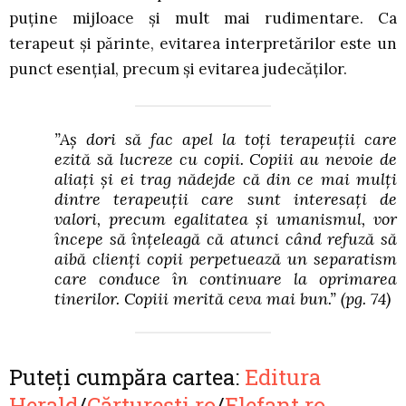
puține mijloace și mult mai rudimentare. Ca
terapeut și părinte, evitarea interpretărilor este un
punct esențial, precum și evitarea judecăților.
”Aș dori să fac apel la toți terapeuții care
ezită să lucreze cu copii. Copiii au nevoie de
aliați și ei trag nădejde că din ce mai mulți
dintre terapeuții care sunt interesați de
valori, precum egalitatea și umanismul, vor
începe să înțeleagă că atunci când refuză să
aibă clienți copii perpetuează un separatism
care conduce în continuare la oprimarea
tinerilor. Copiii merită ceva mai bun.”
(pg. 74)
Puteți cumpăra cartea:
Editura
Herald
/
Cărturești.ro
/
Elefant.ro
.