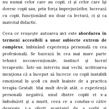
nu numai celor care au copii, ci și celor care își
doresc copii sau, prin forța împrejurărilor, lucrează
cu copii, funcționând nu doar ca lectură, ci și ca
material didactic.
Ceea ce reușește autoarea aici este
abordarea în
termeni accesibili a unor subiecte extrem de
complexe
, îmbinând experiența personală cu cea
profesională. Se bazează în cea mai mare parte
tehnici neconvenționale, instinct și lucrul
terapeutic. Într-un interviu mai vechi, scriitoarea
menționa că a început să lucreze cu copii instabili
emoțional în școli cu mult înainte de a practica
terapia Gestalt. Mai mult decât atât, o experiență
personală negativă, unul dintre copiii ei s-a
îmbolnăvit și a murit, ceea ce a condus-o către
depresie, i-a oferit avantajul de a vorbi și