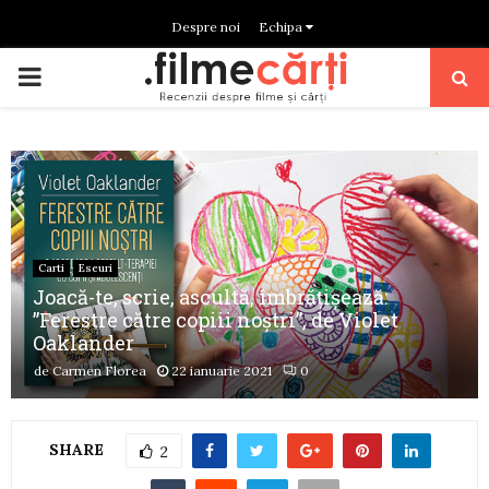
Despre noi
Echipa
PRIMARY
MENU
Carti
Eseuri
Joacă-te, scrie, ascultă, îmbrățișează:
”Ferestre către copiii noștri”, de Violet
Oaklander
de
Carmen Florea
22 ianuarie 2021
0
SHARE
2