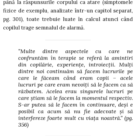
până la răspunsurile corpului ca atare (simptomele
fizice de exemplu, analizate într-un capitol separat,
pg. 301), toate trebuie luate în calcul atunci când
copilul trage semnalul de alarmă.
”Multe dintre aspectele cu care ne
confruntăm în terapie se referă la amintiri
din copilărie, experiențe, introiecții. Mulți
dintre noi continuăm să facem lucrurile pe
care le făceam când eram copii – acele
lucruri pe care eram nevoiți să le facem ca să
răzbatem. Acelea erau singurele lucruri pe
care știam să le facem la momentul respectiv.
S-ar putea să le facem în continuare, deși e
posibil ca acum să nu fie adecvate și să
interfereze foarte mult cu viața noastră.”
(pg.
356)