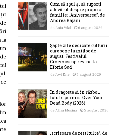
Cum să spui și să suporți
tei
adevărul despre propria
țit
familie: „Aniversarea”, de
Andrea Bajani
 de
de
Ania Vilal
6 august 2026
ări
 la
Șapte zile dedicate culturii
 un
europene la mijloc de
august: Festivalul
 de
Cinemascop revine la
cel
Eforie Sud
il,
de
Jovi Ene
5 august 2026
 ce
În dragoste și în război,
totul e permis: Over Your
Dead Body (2026)
lor
de
Alina Mușina
5 august 2026
din
ică
ate
„scrisoare de restituire”, de