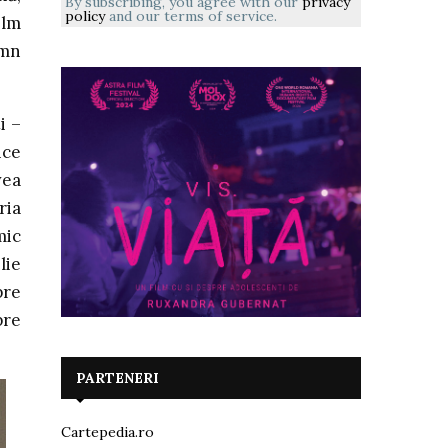
By subscribing, you agree with our
privacy
policy
and our terms of service.
ilm
emn
i –
ice
vea
ria
mic
lie
pre
pre
PARTENERI
Cartepedia.ro