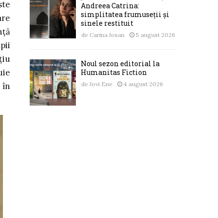
ste
Andreea Catrina:
simplitatea frumuseții și
are
sinele restituit
nță
de
Carina Josan
5 august 2026
pii
țiu
Noul sezon editorial la
uie
Humanitas Fiction
de
Jovi Ene
4 august 2026
 în