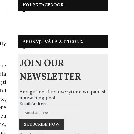
NOI PE FACEBOOK
ABONAȚI-VĂ LA ARTICOLE:
lly
JOIN OUR
 pe
NEWSLETTER
ată
ști
tul
And get notified everytime we publish
a new blog post.
te,
Email Address
ere
 cu
ie,
nă,