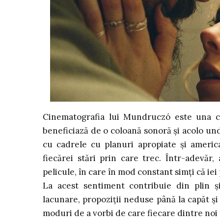
Cinematografia lui Mundruczó este una cu 
beneficiază de o coloană sonoră și acolo un
cu cadrele cu planuri apropiate și america
fiecărei stări prin care trec. Într-adevăr,
pelicule, în care în mod constant simți că iei
La acest sentiment contribuie din plin și 
lacunare, propoziții neduse până la capăt ș
moduri de a vorbi de care fiecare dintre noi f