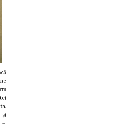
acă
une
orm
tei
ta.
 și
ă –