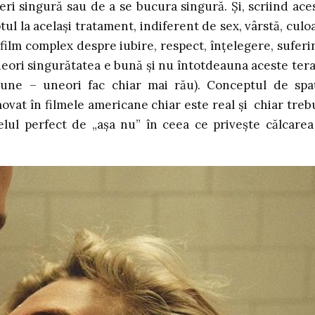
feri singură sau de a se bucura singură. Și, scriind ace
ul la același tratament, indiferent de sex, vârstă, culo
n film complex despre iubire, respect, înțelegere, suferi
 uneori singurătatea e bună și nu întotdeauna aceste tera
bune – uneori fac chiar mai rău). Conceptul de spa
ovat în filmele americane chiar este real și chiar treb
ul perfect de „așa nu” în ceea ce privește călcarea