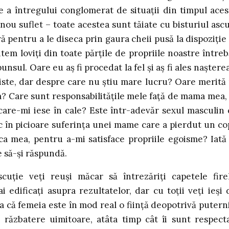
re a întregului conglomerat de situații din timpul aces
ou suflet – toate acestea sunt tăiate cu bisturiul ascu
ă pentru a le diseca prin gaura cheii pusă la dispoziție
tem loviți din toate părțile de propriile noastre întreb
nsul. Oare eu aș fi procedat la fel și aș fi ales nașterea
iste, dar despre care nu știu mare lucru? Oare merită
rea? Care sunt responsabilitățile mele față de mama mea,
are-mi iese în cale? Este într-adevăr sexul masculin 
c în picioare suferința unei mame care a pierdut un cop
ca mea, pentru a-mi satisface propriile egoisme? Iată
e să-și răspundă.
cuție veți reuși măcar să întrezăriți capetele fire
ai edificați asupra rezultatelor, dar cu toții veți ieși 
a că femeia este în mod real o ființă deopotrivă putern
i răzbatere uimitoare, atâta timp cât îi sunt respect