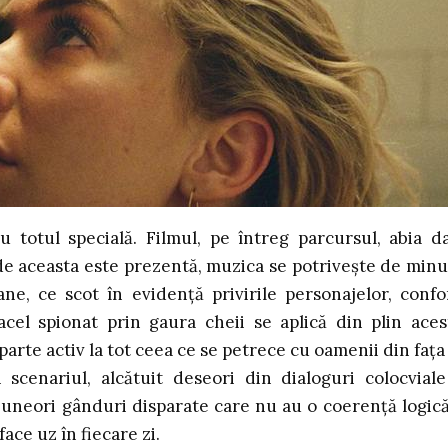
totul specială. Filmul, pe întreg parcursul, abia d
de aceasta este prezentă, muzica se potrivește de min
ne, ce scot în evidență privirile personajelor, conf
 acel spionat prin gaura cheii se aplică din plin aces
 parte activ la tot ceea ce se petrece cu oamenii din fața 
scenariul, alcătuit deseori din dialoguri colocviale
i uneori gânduri disparate care nu au o coerență logic
ace uz în fiecare zi.