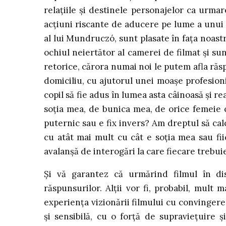
relațiile și destinele personajelor ca urma
acțiuni riscante de aducere pe lume a unui n
al lui Mundruczó, sunt plasate în fața noastr
ochiul neiertător al camerei de filmat și sun
retorice, cărora numai noi le putem afla răspu
domiciliu, cu ajutorul unei moașe profesion
copil să fie adus în lumea asta câinoasă și 
soția mea, de bunica mea, de orice femeie c
puternic sau e fix invers? Am dreptul să cal
cu atât mai mult cu cât e soția mea sau fii
avalanșă de interogări la care fiecare trebui
Și vă garantez că urmărind filmul în dis
răspunsurilor. Alții vor fi, probabil, mult m
experiența vizionării filmului cu convingere
și sensibilă, cu o forță de supraviețuire ș