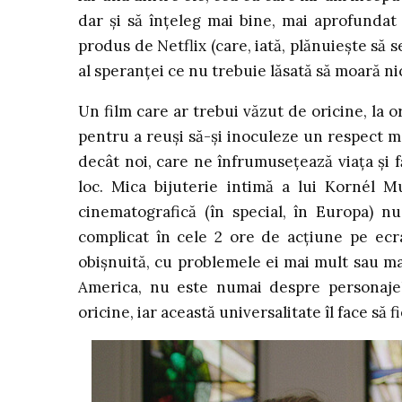
dar și să înțeleg mai bine, mai aprofundat 
produs de Netflix (care, iată, plănuiește să s
al speranței ce nu trebuie lăsată să moară ni
Un film care ar trebui văzut de oricine, la or
pentru a reuși să-și inoculeze un respect ma
decât noi, care ne înfrumusețează viața și
loc. Mica bijuterie intimă a lui Kornél 
cinematografică (în special, în Europa) n
complicat în cele 2 ore de acțiune pe ecran
obișnuită, cu problemele ei mai mult sau ma
America, nu este numai despre personajel
oricine, iar această universalitate îl face să 