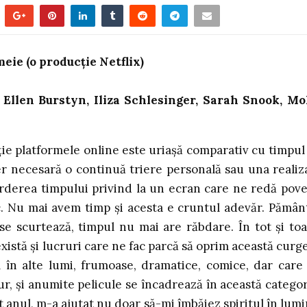
meie (
o producție Netflix)
, Ellen Burstyn, Iliza Schlesinger, Sarah Snook, Mo
iție platformele online este uriașă comparativ cu timpul
der necesară o continuă triere personală sau una realiz
ierderea timpului privind la un ecran care ne redă pove
mic. Nu mai avem timp și acesta e cruntul adevăr. Pămân
e scurtează, timpul nu mai are răbdare. În tot și toa
există și lucruri care ne fac parcă să oprim această curg
m în alte lumi, frumoase, dramatice, comice, dar care
gur, și anumite pelicule se încadrează în această categor
 anul, m-a ajutat nu doar să-mi îmbăiez spiritul în lumi