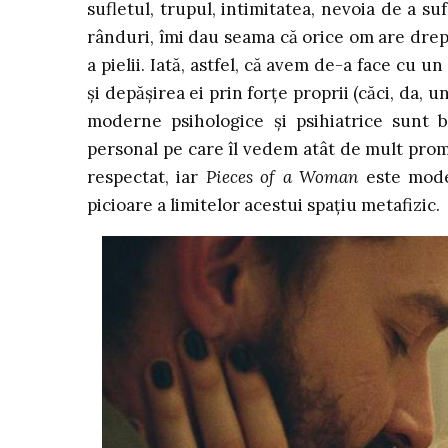
sufletul, trupul, intimitatea, nevoia de a su
rânduri, îmi dau seama că orice om are drept
a pielii. Iată, astfel, că avem de-a face cu u
și depășirea ei prin forțe proprii (căci, da,
moderne psihologice și psihiatrice sunt 
personal pe care îl vedem atât de mult prom
respectat, iar
Pieces of a Woman
este model
picioare a limitelor acestui spațiu metafizic.