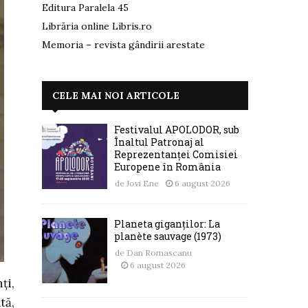
Editura Paralela 45
Librăria online Libris.ro
Memoria – revista gândirii arestate
CELE MAI NOI ARTICOLE
Festivalul APOLODOR, sub
Înaltul Patronaj al
Reprezentanței Comisiei
Europene în România
de
Jovi Ene
6 august 2026
Planeta giganților: La
planète sauvage (1973)
de
Dan Romascanu
6 august 2026
ți,
tă,