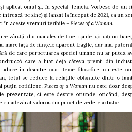
și aplicat omul și, în special, femeia. Vorbesc de un f
e întreacă pe sine) și lansat la început de 2021, ca un s
ci în aceste vremuri teribile –
Pieces of a Woman
.
ice vârstă, dar mai ales de tineri și de bărbați ori băieț
i mare față de ființele aparent fragile, dar mai putern
 fără de care perpetuarea speciei umane nu ar putea a
Mundruczó care a luat deja câteva premii din indust
u aduce în discuție mari teme filosofice, nu este ni
, totul se reduce la relațiile obișnuite dintr-o fami
i puțin cotidiene.
Pieces of a Woman
nu este doar des
e prezentate, ci este despre oriunde, oricând, des
fie cu adevărat valoros din punct de vedere artistic.