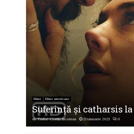
Filme
Filme americane
Suferință și catharsis l
de
Tudor-Costin Sicomas
21 ianuarie 2021
0