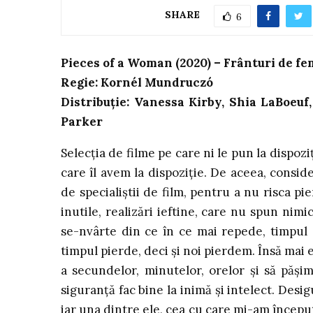
SHARE
6
Pieces of a Woman (2020) – Frânturi de fe
Regie: Kornél Mundruczó
Distribuție: Vanessa Kirby, Shia LaBoeuf
Parker
Selecția de filme pe care ni le pun la dispoz
care îl avem la dispoziție. De aceea, consi
de specialiștii de film, pentru a nu risca p
inutile, realizări ieftine, care nu spun ni
se-nvârte din ce în ce mai repede, timpul s
timpul pierde, deci și noi pierdem. Însă mai 
a secundelor, minutelor, orelor și să păși
siguranță fac bine la inimă și intelect. Desi
iar una dintre ele, cea cu care mi-am început