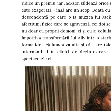
ridice un premiu, iar Jackson sfidează orice se
este exagerată – însă are un scop. Odată cu e
descendentă pe care o ia muzica lui Jacks
afecțiunii fizice care se agravează, cei doi 
nu doar cu proprii demoni, ci și cu ai celuila
împotriva transformării lui Ally într-o sta
forma ideii că lumea va uita și că… are talen
internându-l în clinici de dezintoxicare
spectacolele ei.