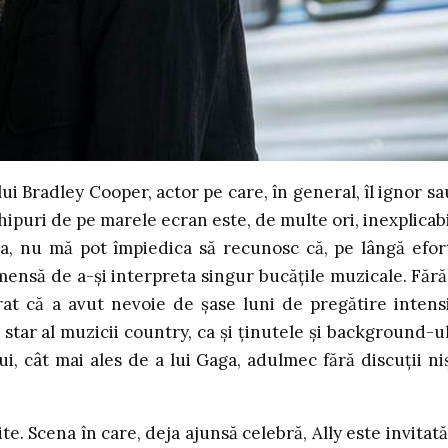
i Bradley Cooper, actor pe care, în general, îl ignor sau
ipuri de pe marele ecran este, de multe ori, inexplicabi
ea, nu mă pot împiedica să recunosc că, pe lângă efor
imensă de a-și interpreta singur bucățile muzicale. Fără
rat că a avut nevoie de șase luni de pregătire intens
e star al muzicii country, ca și ținutele și background-ul,
ui, cât mai ales de a lui Gaga, adulmec fără discuții ni
e. Scena în care, deja ajunsă celebră, Ally este invitată