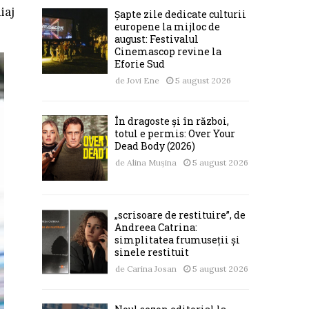
iaj
Șapte zile dedicate culturii
europene la mijloc de
august: Festivalul
Cinemascop revine la
Eforie Sud
de
Jovi Ene
5 august 2026
În dragoste și în război,
totul e permis: Over Your
Dead Body (2026)
de
Alina Mușina
5 august 2026
„scrisoare de restituire”, de
Andreea Catrina:
simplitatea frumuseții și
sinele restituit
de
Carina Josan
5 august 2026