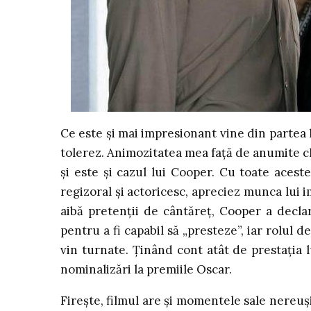
Ce este și mai impresionant vine din partea lu
tolerez. Animozitatea mea față de anumite ch
și este și cazul lui Cooper. Cu toate acest
regizoral și actoricesc, apreciez munca lui 
aibă pretenții de cântăreț, Cooper a decla
pentru a fi capabil să „presteze”, iar rolul d
vin turnate. Ținând cont atât de prestația l
nominalizări la premiile Oscar.
Firește, filmul are și momentele sale nereușit