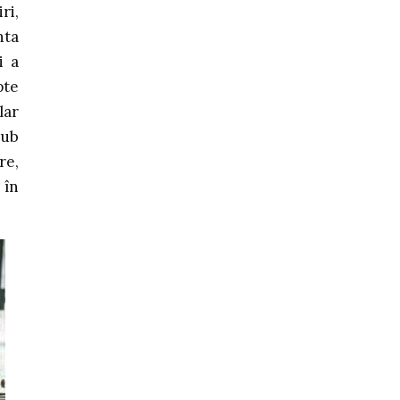
ri,
nta
i a
pte
lar
sub
re,
 în