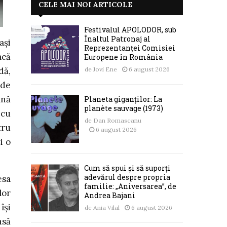
CELE MAI NOI ARTICOLE
Festivalul APOLODOR, sub
Înaltul Patronaj al
ași
Reprezentanței Comisiei
acă
Europene în România
de
Jovi Ene
6 august 2026
dă,
 de
ână
Planeta giganților: La
planète sauvage (1973)
 cu
de
Dan Romascanu
tru
6 august 2026
i o
Cum să spui și să suporți
adevărul despre propria
esa
familie: „Aniversarea”, de
lor
Andrea Bajani
își
de
Ania Vilal
6 august 2026
nsă