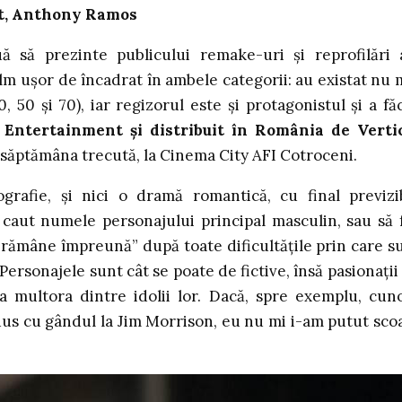
tt, Anthony Ramos
 să prezinte publicului remake-uri și reprofilări 
ilm ușor de încadrat în ambele categorii: au existat nu 
, 50 și 70), iar regizorul este și protagonistul și a fă
Entertainment și distribuit în România de Verti
 săptămâna trecută, la Cinema City AFI Cotroceni.
grafie, și nici o dramă romantică, cu final previzib
 caut numele personajului principal masculin, sau să 
a „rămâne împreună” după toate dificultățile prin care s
 Personajele sunt cât se poate de fictive, însă pasionații
a multora dintre idolii lor. Dacă, spre exemplu, cun
 dus cu gândul la Jim Morrison, eu nu mi i-am putut sco