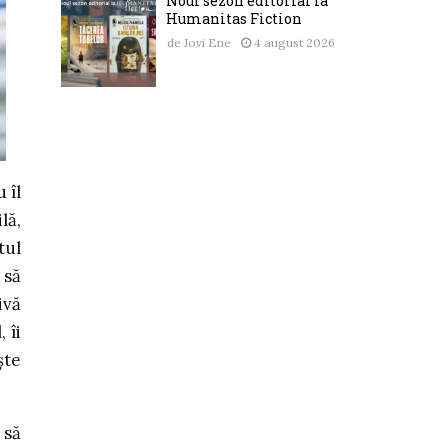
Noul sezon editorial la
Humanitas Fiction
de
Jovi Ene
4 august 2026
 îl
lă,
tul
 să
ivă
 îi
ște
 să