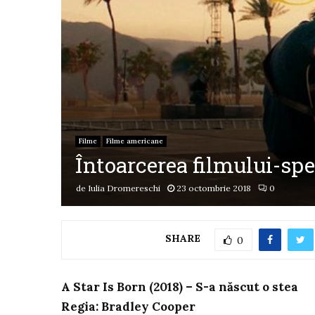
Filme
Filme americane
Întoarcerea filmului-spe
de
Iulia Dromereschi
23 octombrie 2018
0
SHARE
0
A Star Is Born (2018) – S-a născut o stea
Regia: Bradley Cooper