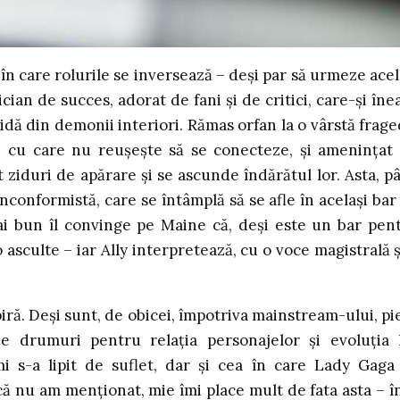
n care rolurile se inversează – deși par să urmeze acel
ian de succes, adorat de fani și de critici, care-și îne
idă din demonii interiori. Rămas orfan la o vârstă frage
, cu care nu reușește să se conecteze, și amenințat
 ziduri de apărare și se ascunde îndărătul lor. Asta, p
nconformistă, care se întâmplă să se afle în același bar
mai bun îl convinge pe Maine că, deși este un bar pen
 asculte – iar Ally interpretează, cu o voce magistrală ș
piră. Deși sunt, de obicei, împotriva mainstream-ului, pi
de drumuri pentru relația personajelor și evoluția 
i s-a lipit de suflet, dar și cea în care Lady Gaga 
că nu am menționat, mie îmi place mult de fata asta – î