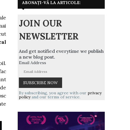
ABONAȚI-VĂ LA ARTICOLE:
ale
JOIN OUR
mai
NEWSLETTER
cut
cal
And get notified everytime we publish
a new blog post.
Email Address
il.
fac
unt
 de
By subscribing, you agree with our
privacy
osc
policy
and our terms of service.
ate