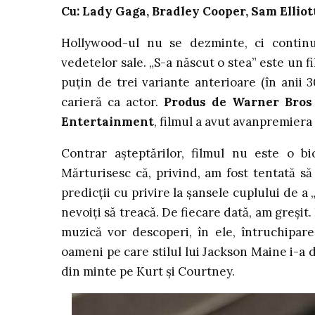
Cu: Lady Gaga, Bradley Cooper, Sam Ellio
Hollywood-ul nu se dezminte, ci continuă
vedetelor sale. „S-a născut o stea” este un f
puțin de trei variante anterioare (în anii 30
carieră ca actor.
Produs de Warner Bros 
Entertainment
, filmul a avut avanpremiera
Contrar așteptărilor, filmul nu este o bio
Mărturisesc că, privind, am fost tentată să
predicții cu privire la șansele cuplului de 
nevoiți să treacă. De fiecare dată, am greșit.
muzică vor descoperi, în ele, întruchipare
oameni pe care stilul lui Jackson Maine i-a
din minte pe Kurt și Courtney.