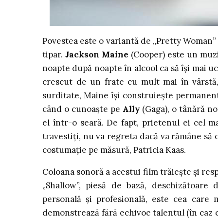
Povestea este o variantă de „Pretty Woman” î
tipar.
Jackson Maine
(Cooper) este un muzic
noapte după noapte în alcool ca să își mai uc
crescut de un frate cu mult mai în vârstă
surditate, Maine își construiește permanent
când o cunoaște pe
Ally
(Gaga), o tânără no
el într-o seară. De fapt, prietenul ei cel 
travestiți, nu va regreta dacă va rămâne să o
costumație pe măsură, Patricia Kaas.
Coloana sonoră a acestui film trăiește și res
„Shallow”, piesă de bază, deschizătoare 
personală și profesională, este cea care m
demonstrează fără echivoc talentul (în caz 