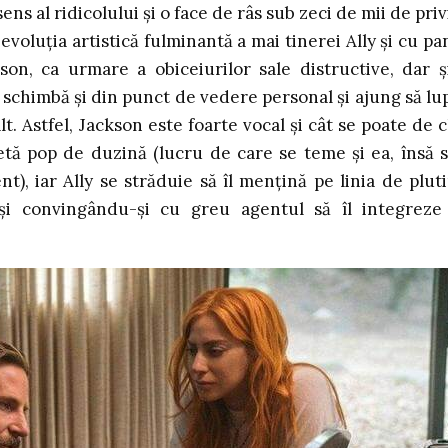
ns al ridicolului și o face de râs sub zeci de mii de privi
voluția artistică fulminantă a mai tinerei Ally și cu pa
on, ca urmare a obiceiurilor sale distructive, dar ș
se schimbă și din punct de vedere personal și ajung să lu
lt. Astfel, Jackson este foarte vocal și cât se poate de c
rletă pop de duzină (lucru de care se teme și ea, însă 
t), iar Ally se străduie să îl mențină pe linia de pluti
 și convingându-și cu greu agentul să îl integreze