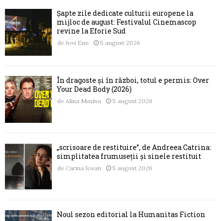
Șapte zile dedicate culturii europene la
mijloc de august: Festivalul Cinemascop
revine la Eforie Sud
de
Jovi Ene
5 august 2026
În dragoste și în război, totul e permis: Over
Your Dead Body (2026)
de
Alina Mușina
5 august 2026
„scrisoare de restituire”, de Andreea Catrina:
simplitatea frumuseții și sinele restituit
de
Carina Josan
5 august 2026
Noul sezon editorial la Humanitas Fiction