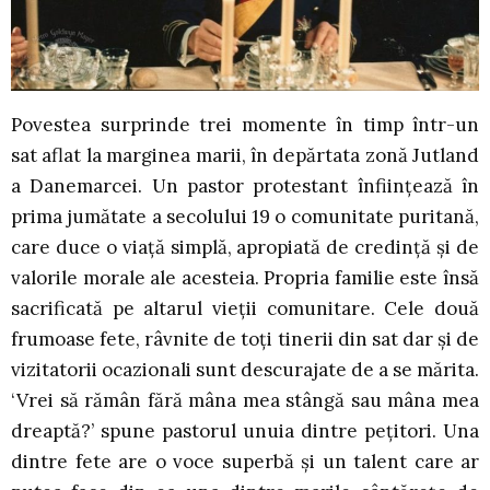
Povestea surprinde trei momente în timp într-un
sat aflat la marginea marii, în depărtata zonă Jutland
a Danemarcei. Un pastor protestant înființează în
prima jumătate a secolului 19 o comunitate puritană,
care duce o viață simplă, apropiată de credință și de
valorile morale ale acesteia. Propria familie este însă
sacrificată pe altarul vieții comunitare. Cele două
frumoase fete, râvnite de toți tinerii din sat dar și de
vizitatorii ocazionali sunt descurajate de a se mărita.
‘Vrei să rămân fără mâna mea stângă sau mâna mea
dreaptă?’ spune pastorul unuia dintre pețitori. Una
dintre fete are o voce superbă și un talent care ar