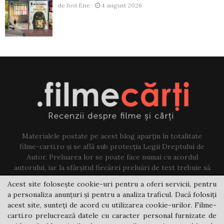
de
Jovi Ene
4 august 2026
Materialele postate pe acest blog aparțin în totalitate
filme-carti.ro și se află sub protecția Legii Dreptului de
Autor. Preluarea lor se poate face numai cu acordul
autorului, iar la sfârșitul fiecărei preluări de text trebuie să
existe un link către acest blog.
Acest site folosește cookie-uri pentru a oferi servicii, pentru
a personaliza anunțuri și pentru a analiza traficul. Dacă folosiți
Contact us:
jovi@filme-carti.ro
acest site, sunteți de acord cu utilizarea cookie-urilor. Filme-
carti.ro prelucrează datele cu caracter personal furnizate de