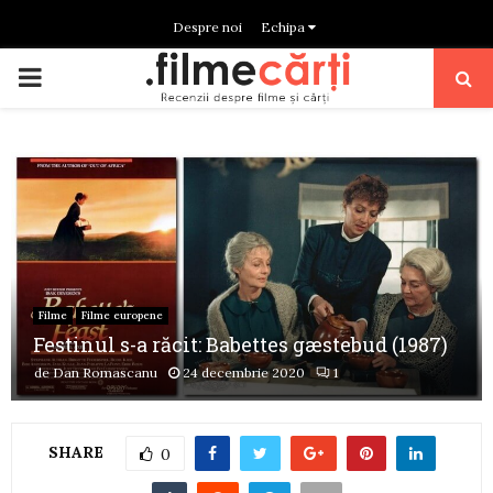
Despre noi
Echipa
PRIMARY
MENU
Filme
Filme europene
Festinul s-a răcit: Babettes gæstebud (1987)
de
Dan Romascanu
24 decembrie 2020
1
SHARE
0