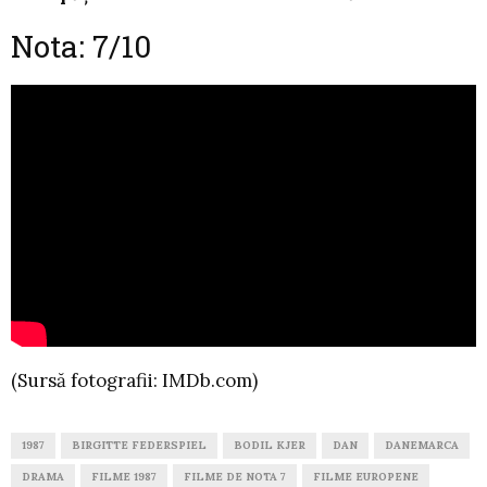
Nota: 7/10
(Sursă fotografii: IMDb.com)
1987
BIRGITTE FEDERSPIEL
BODIL KJER
DAN
DANEMARCA
DRAMA
FILME 1987
FILME DE NOTA 7
FILME EUROPENE