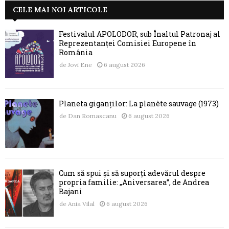
CELE MAI NOI ARTICOLE
Festivalul APOLODOR, sub Înaltul Patronaj al
Reprezentanței Comisiei Europene în
România
de
Jovi Ene
6 august 2026
Planeta giganților: La planète sauvage (1973)
de
Dan Romascanu
6 august 2026
Cum să spui și să suporți adevărul despre
propria familie: „Aniversarea”, de Andrea
Bajani
de
Ania Vilal
6 august 2026