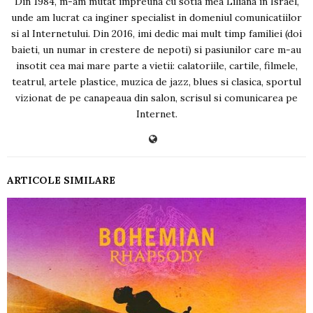
Din 1984, m-am mutat impreuna cu sotia mea Liliana in Israel,
unde am lucrat ca inginer specialist in domeniul comunicatiilor
si al Internetului. Din 2016, imi dedic mai mult timp familiei (doi
baieti, un numar in crestere de nepoti) si pasiunilor care m-au
insotit cea mai mare parte a vietii: calatoriile, cartile, filmele,
teatrul, artele plastice, muzica de jazz, blues si clasica, sportul
vizionat de pe canapeaua din salon, scrisul si comunicarea pe
Internet.
ARTICOLE SIMILARE