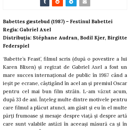
Babettes gæstebud (1987) – Festinul Babettei
Regia: Gabriel Axel
Distribuția: Stéphane Audran, Bodil Kjer, Birgitte
Federspiel
‘Babette’s Feast’, filmul scris (după o povestire a lui
Karen Blixen) și regizat de Gabriel Axel a fost un
mare succes internațional de public în 1987 când a
ieșit pe ecrane, câștigând în acel an și premiul Oscar
pentru cel mai bun film străin. L-am văzut acum,
după 33 de ani. Înțeleg multe dintre motivele pentru
care filmul a plăcut atunci, am găsit și eu în el multe
părți frumoase și mesaje despre viață și despre artă
care sunt valabile astăzi în aceeași măsură ca și în