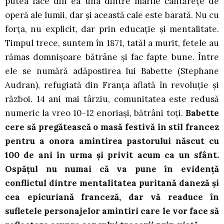
putea face din ea una dintre marile cântărețe de
operă ale lumii, dar și această cale este barată. Nu cu
forța, nu explicit, dar prin educație și mentalitate.
Timpul trece, suntem în 1871, tatăl a murit, fetele au
rămas domnișoare bătrâne și fac fapte bune. Între
ele se numără adăpostirea lui Babette (Stephane
Audran), refugiată din Franța aflată în revoluție și
război. 14 ani mai târziu, comunitatea este redusă
numeric la vreo 10-12 enoriași, bătrâni toți.
Babette
cere să pregătească o masă festivă în stil francez
pentru a onora amintirea pastorului născut cu
100 de ani în urma și privit acum ca un sfânt.
Ospățul nu numai că va pune în evidență
conflictul dintre mentalitatea puritană daneză și
cea epicuriană franceză, dar vă readuce în
sufletele personajelor amintiri care le vor face să