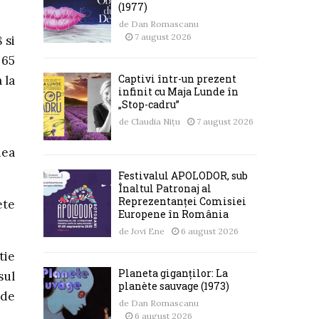
(1977)
de
Dan Romascanu
7 august 2026
 si
 65
Captivi într-un prezent
 la
infinit cu Maja Lunde în
„Stop-cadru”
de
Claudia Nițu
7 august 2026
nea
Festivalul APOLODOR, sub
Înaltul Patronaj al
Reprezentanței Comisiei
ete
Europene în România
de
Jovi Ene
6 august 2026
tie
Planeta giganților: La
sul
planète sauvage (1973)
 de
de
Dan Romascanu
6 august 2026