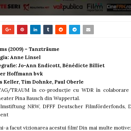
ms (2009) – Tanzträume
egia: Anne Linsel
grafie: Jo-Ann Endicott, Bénédicte Billiet
ner Hoffmann bvk
 Keller, Tim Dohnke, Paul Oberle
TAG/TRAUM în co-producție cu WDR în colaborare
eater Pina Bausch din Wuppertal.
ilmstiftung NRW, DFFF Deutscher Filmförderfonds, 
dent
i-a facut vizionarea acestui film! Din mai multe motive: