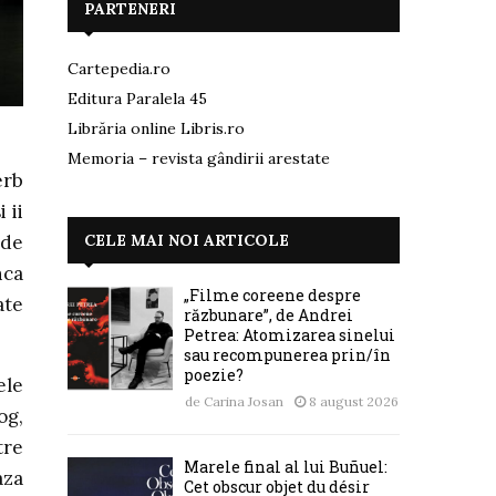
PARTENERI
Cartepedia.ro
Editura Paralela 45
Librăria online Libris.ro
Memoria – revista gândirii arestate
erb
 ii
CELE MAI NOI ARTICOLE
ede
nca
„Filme coreene despre
ate
răzbunare”, de Andrei
Petrea: Atomizarea sinelui
sau recompunerea prin/în
poezie?
ele
de
Carina Josan
8 august 2026
og,
tre
Marele final al lui Buñuel:
aza
Cet obscur objet du désir