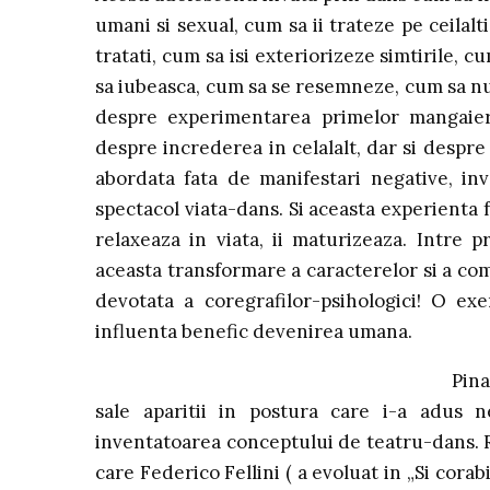
umani si sexual, cum sa ii trateze pe ceilalti
tratati, cum sa isi exteriorizeze simtirile, 
sa iubeasca, cum sa se resemneze, cum sa nu
despre experimentarea primelor mangaieri
despre increderea in celalalt, dar si despre 
abordata fata de manifestari negative, inv
spectacol viata-dans. Si aceasta experienta f
relaxeaza in viata, ii maturizeaza. Intre p
aceasta transformare a caracterelor si a co
devotata a coregrafilor-psihologici! O ex
influenta benefic devenirea umana.
Pina
sale aparitii in postura care i-a adus n
inventatoarea conceptului de teatru-dans. Re
care Federico Fellini ( a evoluat in „Si cor