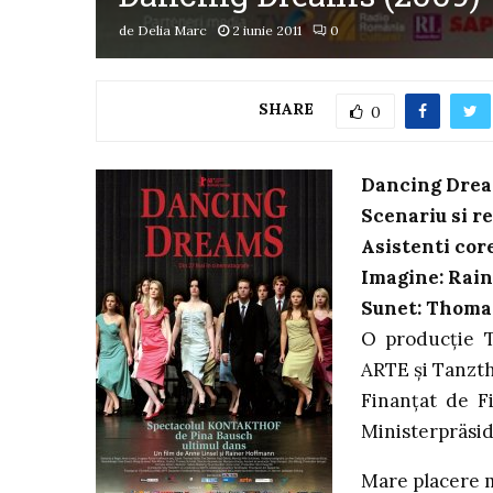
de
Delia Marc
2 iunie 2011
0
SHARE
0
Dancing Drea
Scenariu si r
Asistenti core
Imagine: Rai
Sunet: Thomas
O producție 
ARTE și Tanzth
Finanțat de F
Ministerpräsi
Mare placere m