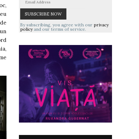
oc,
reu
 de
By subscribing, you agree with our
privacy
policy
and our terms of service.
 un
ord
ia,
eme