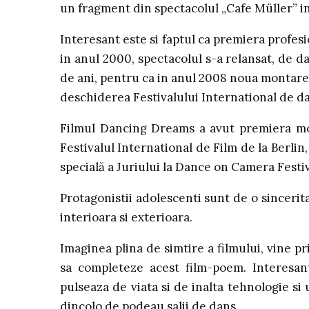
un fragment din spectacolul „Cafe Müller” in
Interesant este si faptul ca premiera profesi
in anul 2000, spectacolul s-a relansat, de d
de ani, pentru ca in anul 2008 noua montare sa
deschiderea Festivalului International de 
Filmul Dancing Dreams a avut premiera mo
Festivalul International de Film de la Berlin,
specială a Juriului la Dance on Camera Festi
Protagonistii adolescenti sunt de o sincerit
interioara si exterioara.
Imaginea plina de simtire a filmului, vine pr
sa completeze acest film-poem. Interesant
pulseaza de viata si de inalta tehnologie s
dincolo de podeau salii de dans.