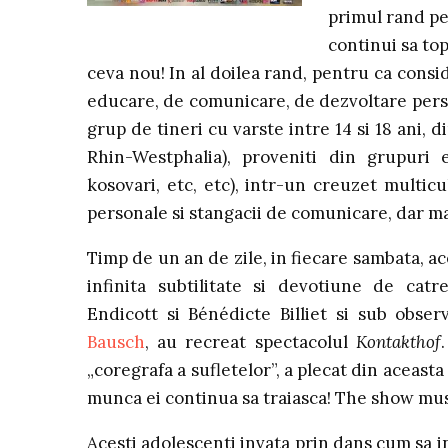
primul rand pe
continui sa top
ceva nou! In al doilea rand, pentru ca consi
educare, de comunicare, de dezvoltare person
grup de tineri cu varste intre 14 si 18 ani,
Rhin-Westphalia), proveniti din grupuri 
kosovari, etc, etc), intr-un creuzet multicu
personale si stangacii de comunicare, dar m
Timp de un an de zile, in fiecare sambata, ac
infinita subtilitate si devotiune de catr
Endicott si Bénédicte Billiet si sub obser
Bausch
, au recreat spectacolul
Kontakthof
„coregrafa a sufletelor”, a plecat din aceast
munca ei continua sa traiasca! The show mus
Acesti adolescenti invata prin dans cum sa in