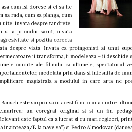
 asa cum isi doresc si ei sa fie
cum sa rada, cum sa planga, cum
 uite. Invata despre tandrete,
 si a primului sarut, invata
agresivitate si pozitia corecta
ata despre viata. Invata ca protagonisti ai unui sup
ermecatoare ii transforma, ii modeleaza – ii deschide si
rimele minute ale filmului si ultimele, spectatorul v
mportamentelor, modelata prin dans si inlesnita de mu
emplificare magistrala a modului in care arta ne po
 Bausch este surprinsa in acest film in una dintre ultim
emurirea: un coregraf original si si un fin pedag
levant este faptul ca a lucrat si cu mari regizori, prin
abia inainteaza/E la nave va”) si Pedro Almodovar (danse