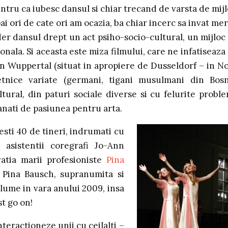
ntru ca iubesc dansul si chiar trecand de varsta de mijl
ai ori de cate ori am ocazia, ba chiar incerc sa invat me
der dansul drept un act psiho-socio-cultural, un mijloc
ala. Si aceasta este miza filmului, care ne infatiseaza
 din Wuppertal (situat in apropiere de Dusseldorf – in N
etnice variate (germani, tigani musulmani din Bosn
ltural, din paturi sociale diverse si cu felurite probl
anati de pasiunea pentru arta.
esti 40 de tineri, indrumati cu
e asistentii coregrafi Jo-Ann
vatia marii profesioniste
Pina
. Pina Bausch, supranumita si
a lume in vara anului 2009, insa
t go on!
teractioneze unii cu ceilalti –