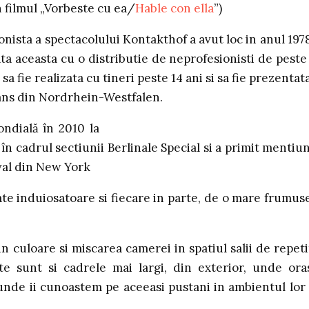
 filmul „Vorbeste cu ea/
Hable con ella
”)
onista a spectacolului Kontakthof a avut loc in anul 1978
ata aceasta cu o distributie de neprofesionisti de peste
 fie realizata cu tineri peste 14 ani si sa fie prezentata
dans din Nordrhein-Westfalen.
ndială în 2010 la
 în cadrul sectiunii Berlinale Special si a primit mentiu
val din New York
ate induiosatoare si fiecare in parte, de o mare frumus
in culoare si miscarea camerei in spatiul salii de repeti
e sunt si cadrele mai largi, din exterior, unde ora
i unde ii cunoastem pe aceeasi pustani in ambientul lor