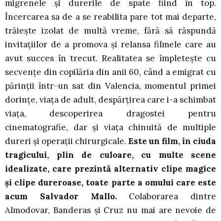
migrenele și durerile de spate fiind în top.
Încercarea sa de a se reabilita pare tot mai departe,
trăiește izolat de multă vreme, fără să răspundă
invitațiilor de a promova și relansa filmele care au
avut succes în trecut. Realitatea se împletește cu
secvențe din copilăria din anii 60, când a emigrat cu
părinții într-un sat din Valencia, momentul primei
dorințe, viața de adult, despărțirea care i-a schimbat
viața, descoperirea dragostei pentru
cinematografie, dar și viața chinuită de multiple
dureri și operații chirurgicale.
Este un film, în ciuda
tragicului, plin de culoare, cu multe scene
idealizate, care prezintă alternativ clipe magice
și clipe dureroase, toate parte a omului care este
acum Salvador Mallo.
Colaborarea dintre
Almodovar, Banderas și Cruz nu mai are nevoie de