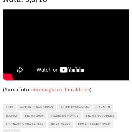
(Sursa foto:
cinemagia.ro
,
heraldo.es
)
2019
ANTONIO BANDERAS
ASIER ETXEANDIA
CARMEN
DRAMA
FILME 2019
FILME DE NOTA 9
FILME EUROPENE
LEONARDO SBARAGLIA
NORA NAVAS
PEDRO ALMODOVAR