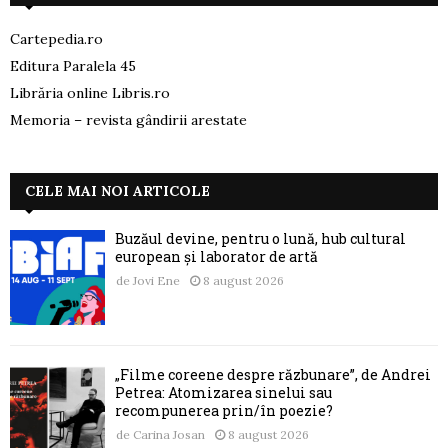
Cartepedia.ro
Editura Paralela 45
Librăria online Libris.ro
Memoria – revista gândirii arestate
CELE MAI NOI ARTICOLE
Buzăul devine, pentru o lună, hub cultural
european și laborator de artă
de
Jovi Ene
8 august 2026
„Filme coreene despre răzbunare”, de Andrei
Petrea: Atomizarea sinelui sau
recompunerea prin/în poezie?
de
Carina Josan
8 august 2026