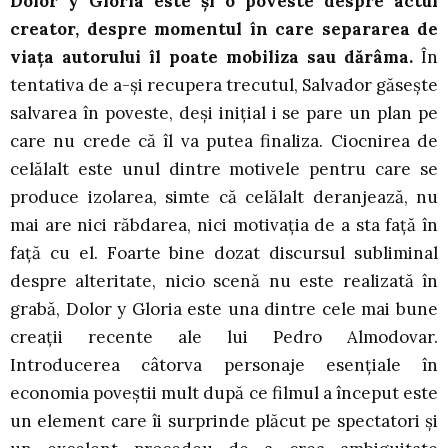
Dolor y Gloria este și o poveste despre actul
creator, despre momentul în care separarea de
viața autorului îl poate mobiliza sau dărâma.
În
tentativa de a-și recupera trecutul, Salvador găsește
salvarea în poveste, deși inițial i se pare un plan pe
care nu crede că îl va putea finaliza. Ciocnirea de
celălalt este unul dintre motivele pentru care se
produce izolarea, simte că celălalt deranjează, nu
mai are nici răbdarea, nici motivația de a sta față în
față cu el. Foarte bine dozat discursul subliminal
despre alteritate, nicio scenă nu este realizată în
grabă, Dolor y Gloria este una dintre cele mai bune
creații recente ale lui Pedro Almodovar.
Introducerea câtorva personaje esențiale în
economia poveștii mult după ce filmul a început este
un element care îi surprinde plăcut pe spectatori și