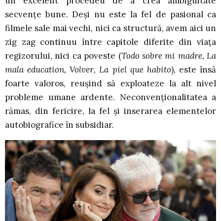
un excelent procedeu de a crea ambiguitate
secvențe bune. Deși nu este la fel de pasional ca
filmele sale mai vechi, nici ca structură, avem aici un
zig zag continuu între capitole diferite din viața
regizorului, nici ca poveste (
Todo sobre mi madre, La
mala education, Volver, La piel que habito
), este însă
foarte valoros, reușind să exploateze la alt nivel
probleme umane ardente. Neconvenționalitatea a
rămas, din fericire, la fel și inserarea elementelor
autobiografice în subsidiar.