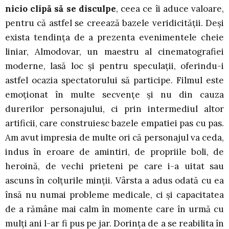
nicio clipă să se disculpe
, ceea ce îi aduce valoare,
pentru că astfel se creează bazele veridicității. Deși
exista tendința de a prezenta evenimentele cheie
liniar, Almodovar, un maestru al cinematografiei
moderne, lasă loc și pentru speculații, oferindu-i
astfel ocazia spectatorului să participe. Filmul este
emoționat în multe secvențe și nu din cauza
durerilor personajului, ci prin intermediul altor
artificii, care construiesc bazele empatiei pas cu pas.
Am avut impresia de multe ori că personajul va ceda,
indus în eroare de amintiri, de propriile boli, de
heroină, de vechi prieteni pe care i-a uitat sau
ascuns în colțurile minții. Vârsta a adus odată cu ea
însă nu numai probleme medicale, ci și capacitatea
de a rămâne mai calm în momente care în urmă cu
mulți ani l-ar fi pus pe jar. Dorința de a se reabilita în