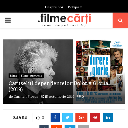
Despre noi
Echipa
PRIMARY
MENU
Filme
Filme europene
Caruselul dependențelor: Dolor y Gloria
(2019)
de
Carmen Florea
15 octombrie 2019
0
SHARE
0