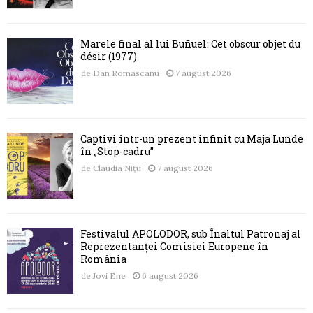
Marele final al lui Buñuel: Cet obscur objet du
désir (1977)
de
Dan Romascanu
7 august 2026
Captivi într-un prezent infinit cu Maja Lunde
în „Stop-cadru”
de
Claudia Nițu
7 august 2026
Festivalul APOLODOR, sub Înaltul Patronaj al
Reprezentanței Comisiei Europene în
România
de
Jovi Ene
6 august 2026