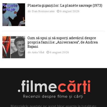
Planeta giganților: La planète sauvage (1973)
de
Dan Romascanu
6 august 2026
Cum să spui și să suporți adevărul despre
propria familie: „Aniversarea”, de Andrea
Bajani
de
Ania Vilal
6 august 2026
Materialele postate pe acest blog aparțin în totalitate