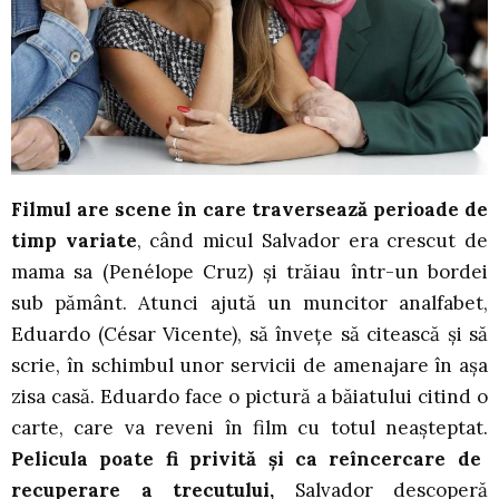
Filmul are scene în care traversează perioade de
timp variate
, când micul Salvador era crescut de
mama sa (Penélope Cruz) și trăiau într-un bordei
sub pământ. Atunci ajută un muncitor analfabet,
Eduardo (César Vicente), să învețe să citească și să
scrie, în schimbul unor servicii de amenajare în așa
zisa casă. Eduardo face o pictură a băiatului citind o
carte, care va reveni în film cu totul neașteptat.
Pelicula poate fi privită și ca reîncercare de
recuperare a trecutului,
Salvador descoperă