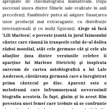
apropiate de cinematografia mainstream. După
succesul unora dintre filmele sale realizate în anii
precedenți, Fassbinder putea să asigure finanțarea
unor producții mai extravagante, cu distribuție
internațională și cu mulți figuranți.
Alege să facă
‘Lili Marleen’, o poveste țesută în jurul faimosului
cântec care răsună în tranșeele celui de-al doilea
război mondial, atât cele germane cât și cele ale
aliaților (una dintre versiunile celebre îi
aparține lui Marlene Dietrich) și inspirata
oarecum de cartea autobiografică a lui Lale
Andersen, cântăreața germană care a înregistrat
prima cântecul pe disc. Aparent este o
melodramă care înfrumusețează neverosimil
biografia acesteia. În fapt, găsim și în acest film
povestea unei femei care trebuie să se confrunte