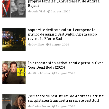
propria familie: „Aniversarea”, de Andrea
Bajani
de
Ania Vilal
6 august 2026
Șapte zile dedicate culturii europene la
mijloc de august: Festivalul Cinemascop
revine la Eforie Sud
de
Jovi Ene
5 august 2026
În dragoste și în război, totul e permis: Over
Your Dead Body (2026)
de
Alina Mușina
5 august 2026
„scrisoare de restituire”, de Andreea Catrina:
simplitatea frumuseții și sinele restituit
de
Carina Josan
5 august 2026