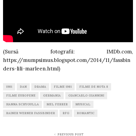
(Sursă fotografii: IMDb.com,
https://mumpsimus.blogspot.com/2014/11/fassbin
ders-lili-marleen.html)
1981
DAN
DRAMA
FILME 1981
FILME DE NOTA 8
FILME EUROPENE
GERMANIA
GIANCARLO GIANNINI
HANNA SCHYGULLA
MEL FERRER
MUSICAL
RAINER WERNER FASSBINDER
RFG
ROMANTIC
PREVIOUS POST