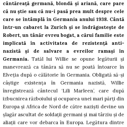
cântăreață germană, blondă și ariană, care pare
că nu știe sau că nu-i pasă prea mult despre cele
care se întâmplă în Germania anului 1938. Cântă
într-un cabaret la Zurich și se îndrăgostește de
Robert, un tânăr evreu bogat, a cărui familie este
implicată în activitatea de rezistență anti-
nazistă și de salvare a evreilor ramași în
Germania.
Tatăl lui Willie se opune legăturii și
manevrează ca tânăra să nu se poată întoarce în
Elveția după o călătorie în Germania. Obligată să-și
câștige existența în Germania nazistă, Willie
înregistrează cântecul ‘Lili Marleen’, care după
izbucnirea războiului și ocuparea unei mari părți din
Europa și Africa de Nord de către naziști devine un
șlagăr ascultat de soldații germani și mai târziu și de
aliații care vor debarca în Europa. Legătura dintre