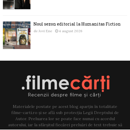
Noul sezon editorial la Humanitas Fiction
de
Jovi Ene
4 august 2026
Materialele postate pe acest blog aparțin în totalitate
filme-carti.ro și se află sub protecția Legii Dreptului de
Autor. Preluarea lor se poate face numai cu acordul
autorului, iar la sfârșitul fiecărei preluări de text trebuie să