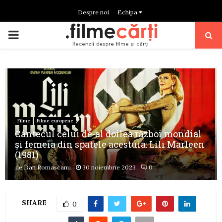
Despre noi
Echipa
PRIMARY
MENU
Filme
Filme europene
Cântecul celui de-al doilea război mondial
și femeia din spatele acestuia: Lili Marleen
(1981)
de
Dan Romascanu
30 noiembrie 2023
0
SHARE
0