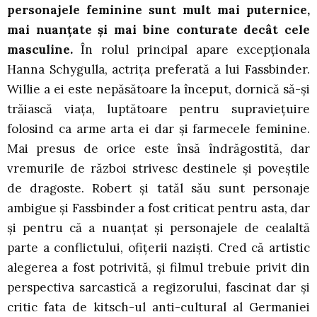
personajele feminine sunt mult mai puternice,
mai nuanțate și mai bine conturate decât cele
masculine.
În rolul principal apare excepționala
Hanna Schygulla, actrița preferată a lui Fassbinder.
Willie a ei este nepăsătoare la început, dornică să-și
trăiască viața, luptătoare pentru supraviețuire
folosind ca arme arta ei dar și farmecele feminine.
Mai presus de orice este însă îndrăgostită, dar
vremurile de război strivesc destinele și poveștile
de dragoste. Robert și tatăl său sunt personaje
ambigue și Fassbinder a fost criticat pentru asta, dar
și pentru că a nuanțat și personajele de cealaltă
parte a conflictului, ofițerii naziști. Cred că artistic
alegerea a fost potrivită, și filmul trebuie privit din
perspectiva sarcastică a regizorului, fascinat dar și
critic fata de kitsch-ul anti-cultural al Germaniei