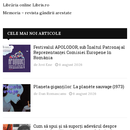
Librăria online Libris.ro
Memoria – revista gândirii arestate
CELE MAI NOI ARTICOLE
Festivalul APOLODOR, sub Înaltul Patronaj al
Reprezentanței Comisiei Europene în
România
de
Jovi Ene
6 august 2026
Planeta giganților: La planète sauvage (1973)
de
Dan Romascanu
6 august 2026
Cum să spui și să suporți adevărul despre