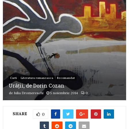
Carti
Literatura romaneasca
Recomandat
Urâții, de Dorin Cozan
de
Iulia Dromereschi
5 noiembrie 2014
0
SHARE
0