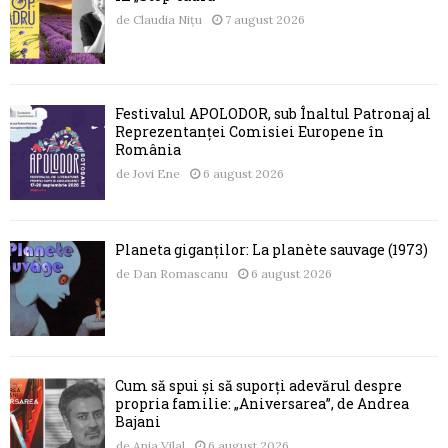
de
Claudia Nițu
7 august 2026
Festivalul APOLODOR, sub Înaltul Patronaj al
Reprezentanței Comisiei Europene în
România
de
Jovi Ene
6 august 2026
Planeta giganților: La planète sauvage (1973)
de
Dan Romascanu
6 august 2026
Cum să spui și să suporți adevărul despre
propria familie: „Aniversarea”, de Andrea
Bajani
de
Ania Vilal
6 august 2026