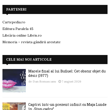
PARTENERI
Cartepedia.ro
Editura Paralela 45
Librăria online Libris.ro
Memoria – revista gândirii arestate
CELE MAI NOI ARTICOLE
Marele final al lui Buñuel: Cet obscur objet du
désir (1977)
de
Dan Romascanu
7 august 2026
Captivi într-un prezent infinit cu Maja Lunde
în „Stop-cadru”