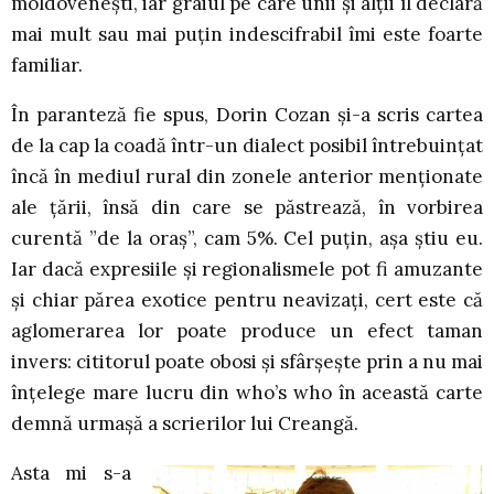
moldovenești, iar graiul pe care unii și alții îl declară
mai mult sau mai puțin indescifrabil îmi este foarte
familiar.
În paranteză fie spus, Dorin Cozan și-a scris cartea
de la cap la coadă într-un dialect posibil întrebuințat
încă în mediul rural din zonele anterior menționate
ale țării, însă din care se păstrează, în vorbirea
curentă ”de la oraș”, cam 5%. Cel puțin, așa știu eu.
Iar dacă expresiile și regionalismele pot fi amuzante
și chiar părea exotice pentru neavizați, cert este că
aglomerarea lor poate produce un efect taman
invers: cititorul poate obosi și sfârșește prin a nu mai
înțelege mare lucru din who’s who în această carte
demnă urmașă a scrierilor lui Creangă.
Asta mi s-a