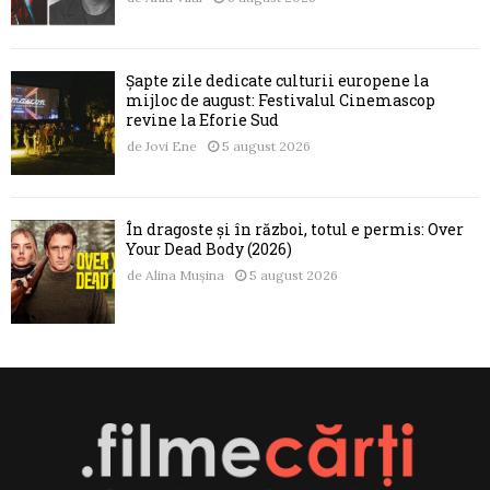
Șapte zile dedicate culturii europene la
mijloc de august: Festivalul Cinemascop
revine la Eforie Sud
de
Jovi Ene
5 august 2026
În dragoste și în război, totul e permis: Over
Your Dead Body (2026)
de
Alina Mușina
5 august 2026