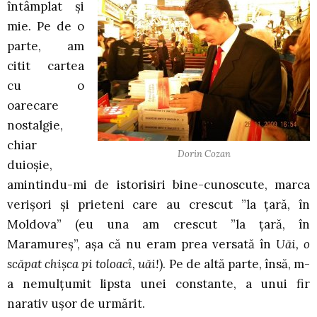
întâmplat și
mie. Pe de o
parte, am
citit cartea
cu o
oarecare
nostalgie,
chiar
Dorin Cozan
duioșie,
amintindu-mi de istorisiri bine-cunoscute, marca
verișori și prieteni care au crescut ”la țară, în
Moldova” (eu una am crescut ”la țară, în
Maramureș”, așa că nu eram prea versată în
Uăi, o
scăpat chișca pi toloacî, uăi!
). Pe de altă parte, însă, m-
a nemulțumit lipsta unei constante, a unui fir
narativ ușor de urmărit.