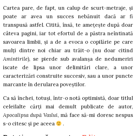
Cartea pare, de fapt, un calup de scurt-metraje, și
poate ar avea un succes nebănuit dacă ar fi
transpusă astfel. Citită, însă, te amețește după doar
câteva pagini, iar tot efortul de a păstra neîntinată
savoarea limbii, și a de a evoca o copilărie pe care
mulți dintre noi chiar au trăit-o (nu doar citind
Amintirile
), se pierde sub avalanșa de nedumeriri
iscate de lipsa unor delimitări clare, a unor
caracterizări construite succesiv, sau a unor puncte
marcante în derularea poveștilor.
Ca să închei, totuși, într-o notă optimistă, doar titlul
celeilalte cărți mai demult publicate de autor,
Apocalipsa după Vaslui
, mă face să-mi doresc nespus
s-o citesc și pe aceea
.