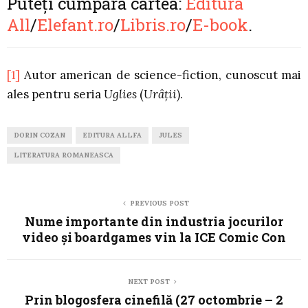
Puteți cumpăra cartea:
Editura
All
/
Elefant.ro
/
Libris.ro
/
E-book
.
[1]
Autor american de science-fiction, cunoscut mai
ales pentru seria
Uglies
(
Urâții
).
DORIN COZAN
EDITURA ALLFA
JULES
LITERATURA ROMANEASCA
PREVIOUS POST
Nume importante din industria jocurilor
video și boardgames vin la ICE Comic Con
NEXT POST
Prin blogosfera cinefilă (27 octombrie – 2