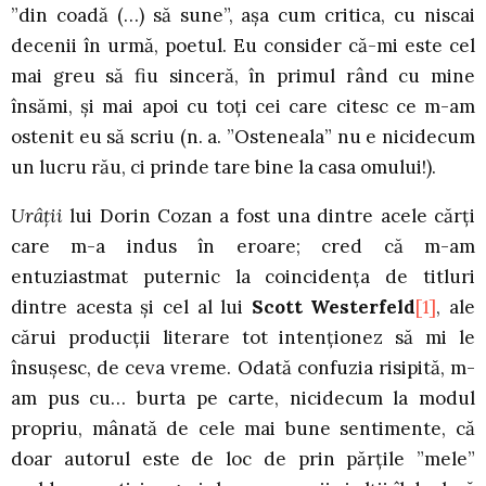
”din coadă (…) să sune”, așa cum critica, cu niscai
decenii în urmă, poetul. Eu consider că-mi este cel
mai greu să fiu sinceră, în primul rând cu mine
însămi, și mai apoi cu toți cei care citesc ce m-am
ostenit eu să scriu (n. a. ”Osteneala” nu e nicidecum
un lucru rău, ci prinde tare bine la casa omului!).
Urâții
lui Dorin Cozan a fost una dintre acele cărți
care m-a indus în eroare; cred că m-am
entuziastmat puternic la coincidența de titluri
dintre acesta și cel al lui
Scott Westerfeld
[1]
, ale
cărui producții literare tot intenționez să mi le
însușesc, de ceva vreme. Odată confuzia risipită, m-
am pus cu… burta pe carte, nicidecum la modul
propriu, mânată de cele mai bune sentimente, că
doar autorul este de loc de prin părțile ”mele”