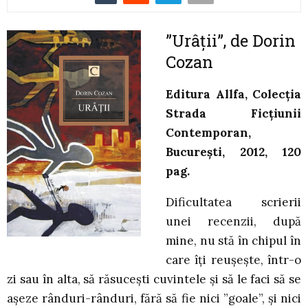
”Urâții”, de Dorin
Cozan
Editura Allfa, Colecția
Strada Ficțiunii
Contemporan,
București, 2012, 120
pag.
Dificultatea scrierii
unei recenzii, după
mine, nu stă în chipul în
care îți reușește, într-o
zi sau în alta, să răsucești cuvintele și să le faci să se
așeze rânduri-rânduri, fără să fie nici ”goale”, și nici