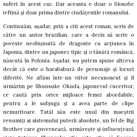
suferi în acest caz. Dar aceasta e doar o filosofie
ieftină și doar prima dintre ciudățeniile romanului.
Continuăm, așadar, prin a citi acest roman, scris de
către un autor brazilian, care a decis să scrie o
poveste neobișnuită de dragoste cu acțiunea în
Japonia, dintre un japonez tipic și o tânără româncă,
născută în Polonia. Așadar, nu putem spune altceva
decât că este o harababură de personaje și locuri
diferite. Ne aflăm într-un viitor necunoscut și îl
urmărim pe Shunsuke Okuda, japonezul cuceritor,
ce caută prin orice mijloace femei abordabile,
pentru a le subjuga și a avea parte de clipe
nemuritoare. Tatăl său este unul din maeștrii
renumiți ai sistemului puterii absolute, un fel de Big
Brother care guvernează, urmărește și influențează