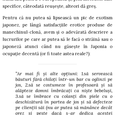
specifice, câteodată reușește, alteori dă greș.
Pentru că nu putea să lipsească un pic de exotism
japonez, pe lângă satisfacțiile erotice produse de
manechinul-clonă, avem și o adevărată descriere a
lucrurilor pe care ar putea să le facă o străină sau o
japoneză atunci când nu găsește în Japonia o
ocupație decentă (or fi toate astea reale?):
”Ar mai fi și alte opțiuni: 1.să servească
băuturi fără chiloți într-un bar cu oglinzi pe
jos, 2.să se costumeze în profesoară și să
alăpteze domni îmbrăcați ca niște bebeluși,
3.să se îmbrace cu colanți din piele cu o
deschizătură în partea de jos și să defecteze
pe clienții săi (nu ar putea să mănânce decât
orez și pește dacă s-ar dedica acestei