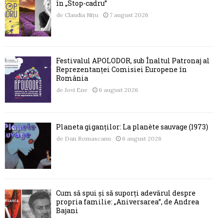
în „Stop-cadru”
de
Claudia Nițu
7 august 2026
Festivalul APOLODOR, sub Înaltul Patronaj al
Reprezentanței Comisiei Europene în
România
de
Jovi Ene
6 august 2026
Planeta giganților: La planète sauvage (1973)
de
Dan Romascanu
6 august 2026
Cum să spui și să suporți adevărul despre
propria familie: „Aniversarea”, de Andrea
Bajani