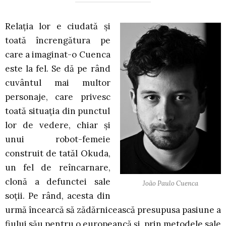
Relația lor e ciudată și
toată încrengătura pe
care a imaginat-o Cuenca
este la fel. Se dă pe rând
cuvântul mai multor
personaje, care privesc
toată situația din punctul
lor de vedere, chiar și
unui robot-femeie
construit de tatăl Okuda,
un fel de reîncarnare,
clonă a defunctei sale
João Paulo Cuenca
soții. Pe rând, acesta din
urmă încearcă să zădărnicească presupusa pasiune a
fiului său pentru o europeancă și, prin metodele sale