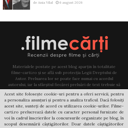
de
Ania Vilal
6 august 2026
Materialele postate pe acest blog aparțin în totalitate
filme-carti.ro și se află sub protecția Legii Dreptului de
Autor. Preluarea lor se poate face numai cu acordul
autorului, iar la sfârșitul fiecărei preluări de text trebuie să
existe un link către acest blog.
Acest site folosește cookie-uri pentru a oferi servicii, pentru
a personaliza anunțuri și pentru a analiza traficul. Dacă folosiți
Contact us:
jovi@filme-carti.ro
acest site, sunteți de acord cu utilizarea cookie-urilor. Filme-
carti.ro prelucrează datele cu caracter personal furnizate de
voi în cadrul înscrierilor la concursurile organizate pe blog, în
scopul desemnării câștigătorilor. Doar datele câștigătorilor