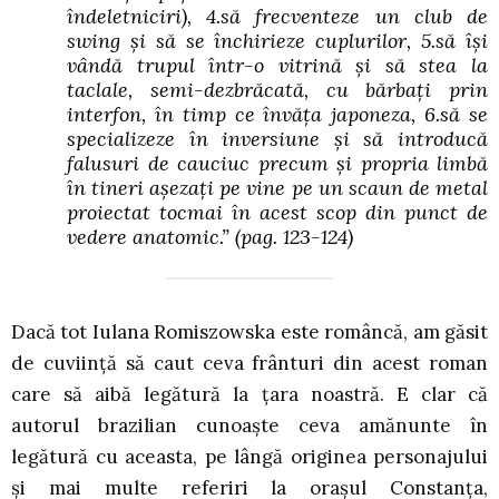
îndeletniciri), 4.să frecventeze un club de
swing și să se închirieze cuplurilor, 5.să își
vândă trupul într-o vitrină și să stea la
taclale, semi-dezbrăcată, cu bărbați prin
interfon, în timp ce învăța japoneza, 6.să se
specializeze în inversiune și să introducă
falusuri de cauciuc precum și propria limbă
în tineri așezați pe vine pe un scaun de metal
proiectat tocmai în acest scop din punct de
vedere anatomic.”
(pag. 123-124)
Dacă tot Iulana Romiszowska este româncă, am găsit
de cuviință să caut ceva frânturi din acest roman
care să aibă legătură la țara noastră. E clar că
autorul brazilian cunoaște ceva amănunte în
legătură cu aceasta, pe lângă originea personajului
și mai multe referiri la orașul Constanța,