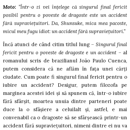
Moto:
”Într-o zi vei înțelege că singurul final fericit
posibil pentru o poveste de dragoste este un accident
fără supraviețuitori. Da, Shunsuke, mica mea pacoste,
micul meu fugu idiot: un accident fără supraviețuitori.”
Încă atunci de când citim titlul lung –
Singurul final
fericit pentru o poveste de dragoste e un accident –
al
romanului scris de brazilianul João Paulo Cuenca,
putem considera că ne aflăm în fața unei cărți
ciudate. Cum poate fi singurul final fericit pentru o
iubire un accident? Desigur, putem filozofa pe
marginea acestei idei și să spunem că, într-o iubire
fără sfârșit, moartea unuia dintre parteneri poate
duce la o sfâșiere a celuilalt și, astfel, e mai
convenabil ca o dragoste să se sfârșească printr-un
accident fără supraviețuitori, nimeni dintre ei nu va