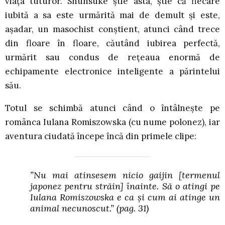
viața tuturor. Shunsuke știe asta, știe că fiecare
iubită a sa este urmărită mai de demult și este,
așadar, un masochist conștient, atunci când trece
din floare în floare, căutând iubirea perfectă,
urmărit sau condus de rețeaua enormă de
echipamente electronice inteligente a părintelui
său.
Totul se schimbă atunci când o întâlnește pe
românca Iulana Romiszowska (cu nume polonez), iar
aventura ciudată începe încă din primele clipe:
”Nu mai atinsesem nicio gaijin
[termenul
japonez pentru străin]
înainte. Să o atingi pe
Iulana Romiszowska e ca și cum ai atinge un
animal necunoscut.”
(pag. 31)