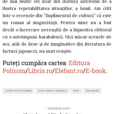
de mai multe ori doar din dorința autorului de a
ilustra repetabilitatea situațiilor, a lumii. Am citit
într-o recenzie din ”Suplimentul de cultură” că este
un roman al singurătății. Pentru mine nu a fost
decât o încercare nereușită de a hipnotiza cititorul
cu o autoimpusă harababură. Nici măcar scenele de
sex, atât de dese și de imaginative din literatura de
factură japoneză, nu sunt reușite.
Puteți cumpăra cartea:
Editura
Polirom
/
Libris.ro
/
Elefant.ro
/
E-book
.
CARTI DE FICTIUNE
JOÃO PAULO CUENCA
JOVI
POLIROM
PREVIOUS POST