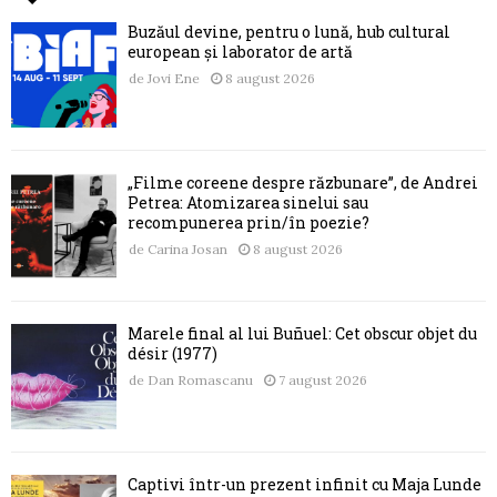
Buzăul devine, pentru o lună, hub cultural
european și laborator de artă
de
Jovi Ene
8 august 2026
„Filme coreene despre răzbunare”, de Andrei
Petrea: Atomizarea sinelui sau
recompunerea prin/în poezie?
de
Carina Josan
8 august 2026
Marele final al lui Buñuel: Cet obscur objet du
désir (1977)
de
Dan Romascanu
7 august 2026
Captivi într-un prezent infinit cu Maja Lunde