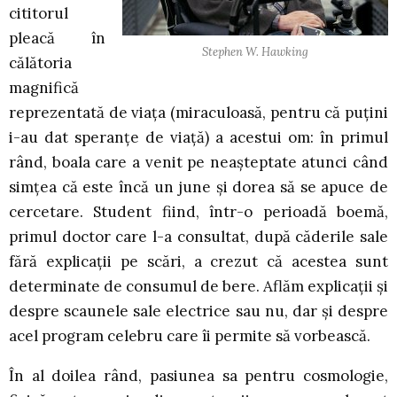
cititorul
pleacă în
Stephen W. Hawking
călătoria
magnifică
reprezentată de viața (miraculoasă, pentru că puțini
i-au dat speranțe de viață) a acestui om: în primul
rând, boala care a venit pe neașteptate atunci când
simțea că este încă un june și dorea să se apuce de
cercetare. Student fiind, într-o perioadă boemă,
primul doctor care l-a consultat, după căderile sale
fără explicații pe scări, a crezut că acestea sunt
determinate de consumul de bere. Aflăm explicații și
despre scaunele sale electrice sau nu, dar și despre
acel program celebru care îi permite să vorbească.
În al doilea rând, pasiunea sa pentru cosmologie,