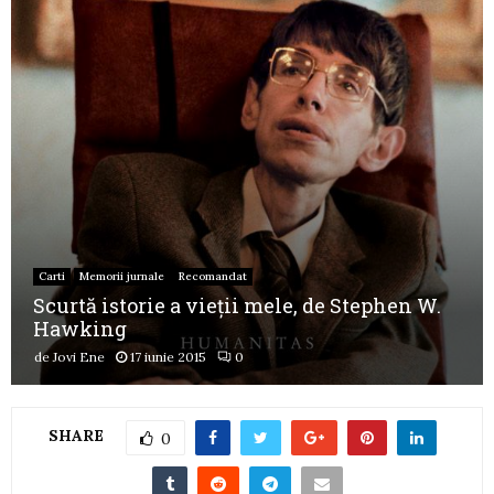
Carti
Memorii jurnale
Recomandat
Scurtă istorie a vieții mele, de Stephen W.
Hawking
de
Jovi Ene
17 iunie 2015
0
SHARE
0