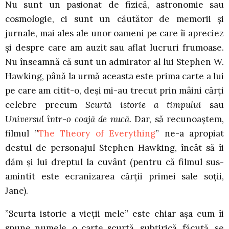
Nu sunt un pasionat de fizică, astronomie sau
cosmologie, ci sunt un căutător de memorii și
jurnale, mai ales ale unor oameni pe care îi apreciez
și despre care am auzit sau aflat lucruri frumoase.
Nu înseamnă că sunt un admirator al lui Stephen W.
Hawking, până la urmă aceasta este prima carte a lui
pe care am citit-o, deși mi-au trecut prin mâini cărți
celebre precum
Scurtă istorie a timpului
sau
Universul într-o coajă de nucă.
Dar, să recunoaștem,
filmul ”
The Theory of Everything
” ne-a apropiat
destul de personajul Stephen Hawking, încât să îi
dăm și lui dreptul la cuvânt (pentru că filmul sus-
amintit este ecranizarea cărții primei sale soții,
Jane).
”Scurta istorie a vieții mele” este chiar așa cum îi
spune numele, o carte scurtă, subțirică, făcută, se