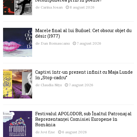
de
Carina Josan
8 august 2026
Marele final al lui Buñuel: Cet obscur objet du
désir (1977)
de
Dan Romascanu
7 august 2026
Captivi într-un prezent infinit cu Maja Lunde
în „Stop-cadru”
de
Claudia Nițu
7 august 2026
Festivalul APOLODOR, sub Înaltul Patronaj al
Reprezentanței Comisiei Europene în
România
de
Jovi Ene
6 august 2026