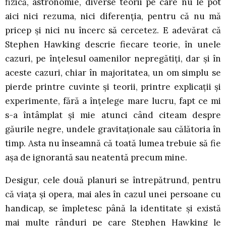
fizică, astronomie, diverse teorii pe care nu le pot
aici nici rezuma, nici diferenția, pentru că nu mă
pricep și nici nu încerc să cercetez. E adevărat că
Stephen Hawking descrie fiecare teorie, în unele
cazuri, pe înțelesul oamenilor nepregătiți, dar și în
aceste cazuri, chiar în majoritatea, un om simplu se
pierde printre cuvinte și teorii, printre explicații și
experimente, fără a înțelege mare lucru, fapt ce mi
s-a întâmplat și mie atunci când citeam despre
găurile negre, undele gravitaționale sau călătoria în
timp. Asta nu înseamnă că toată lumea trebuie să fie
așa de ignorantă sau neatentă precum mine.
Desigur, cele două planuri se întrepătrund, pentru
că viața și opera, mai ales în cazul unei persoane cu
handicap, se împletesc până la identitate și există
mai multe rânduri pe care Stephen Hawking le