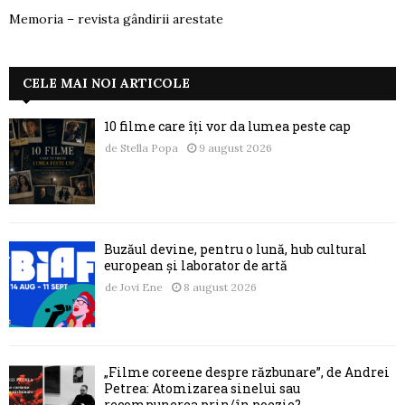
Memoria – revista gândirii arestate
CELE MAI NOI ARTICOLE
10 filme care îți vor da lumea peste cap
de
Stella Popa
9 august 2026
Buzăul devine, pentru o lună, hub cultural
european și laborator de artă
de
Jovi Ene
8 august 2026
„Filme coreene despre răzbunare”, de Andrei
Petrea: Atomizarea sinelui sau
recompunerea prin/în poezie?