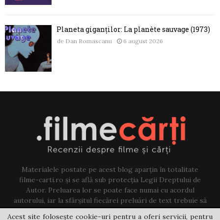
Planeta giganților: La planète sauvage (1973)
de
Dan Romascanu
6 august 2026
Materialele postate pe acest blog aparțin în totalitate
filme-carti.ro și se află sub protecția Legii Dreptului de
Autor. Preluarea lor se poate face numai cu acordul
autorului, iar la sfârșitul fiecărei preluări de text trebuie să
existe un link către acest blog.
Acest site folosește cookie-uri pentru a oferi servicii, pentru