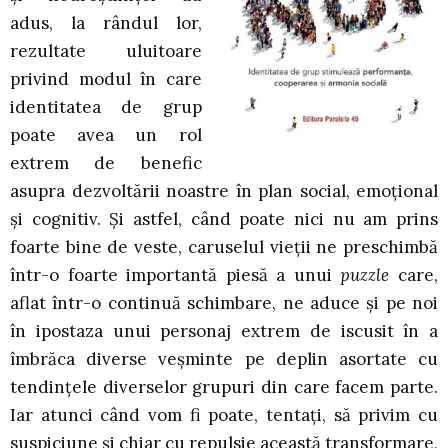
adus, la rândul lor,
rezultate uluitoare
privind modul în care
identitatea de grup
poate avea un rol
extrem de benefic
asupra dezvoltării noastre în plan social, emoţional
şi cognitiv. Şi astfel, când poate nici nu am prins
foarte bine de veste, caruselul vieţii ne preschimbă
într-o foarte importantă piesă a unui
puzzle
care,
aflat într-o continuă schimbare, ne aduce şi pe noi
în ipostaza unui personaj extrem de iscusit în a
îmbrăca diverse veşminte pe deplin asortate cu
tendinţele diverselor grupuri din care facem parte.
Iar atunci când vom fi poate, tentaţi, să privim cu
suspiciune şi chiar cu repulsie această transformare,