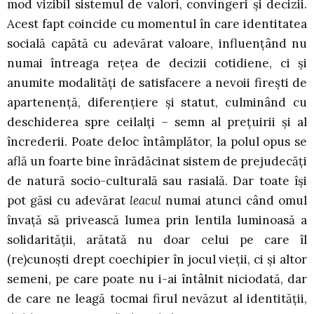
mod vizibil sistemul de valori, convingeri şi decizii.
Acest fapt coincide cu momentul în care identitatea
socială capătă cu adevărat valoare, influenţând nu
numai întreaga reţea de decizii cotidiene, ci şi
anumite modalităţi de satisfacere a nevoii fireşti de
apartenenţă, diferenţiere şi statut, culminând cu
deschiderea spre ceilalţi – semn al preţuirii şi al
încrederii. Poate deloc întâmplător, la polul opus se
află un foarte bine înrădăcinat sistem de prejudecăţi
de natură socio-culturală sau rasială. Dar toate îşi
pot găsi cu adevărat
leacul
numai atunci când omul
învaţă să privească lumea prin lentila luminoasă a
solidarităţii, arătată nu doar celui pe care îl
(re)cunoşti drept coechipier în jocul vieţii, ci şi altor
semeni, pe care poate nu i-ai întâlnit niciodată, dar
de care ne leagă tocmai firul nevăzut al identităţii,