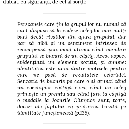
dublat, cu siguranţă, de cel al sorţii:
Persoanele care ţin la grupul lor nu numai că
sunt dispuse să le cedeze colegilor mai mulţi
bani decât rivalilor din afara grupului, dar
par să aibă şi un sentiment intrinsec de
recompensă personală atunci când membrii
grupului se bucură de un câştig. Acest aspect
evidenţiază un element pozitiv, şi anume:
identitatea este unul dintre motivele pentru
care ne pasă de rezultatele celorlalţi.
Senzaţia de bucurie pe care o ai atunci când
un coechipier câştigă ceva, când un coleg
primeşte un premiu sau când ţara ta câştigă
o medalie la Jocurile Olimpice sunt, toate,
dovezi ale faptului că preţuirea bazată pe
identitate funcţionează
(p.135).