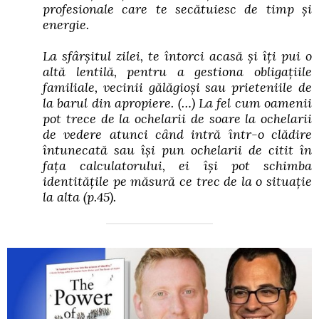
profesionale care te secătuiesc de timp şi
energie.
La sfârşitul zilei, te întorci acasă şi îţi pui o
altă lentilă, pentru a gestiona obligaţiile
familiale, vecinii gălăgioşi sau prieteniile de
la barul din apropiere. (…) La fel cum oamenii
pot trece de la ochelarii de soare la ochelarii
de vedere atunci când intră într-o clădire
întunecată sau îşi pun ochelarii de citit în
faţa calculatorului, ei îşi pot schimba
identităţile pe măsură ce trec de la o situaţie
la alta
(p.45).