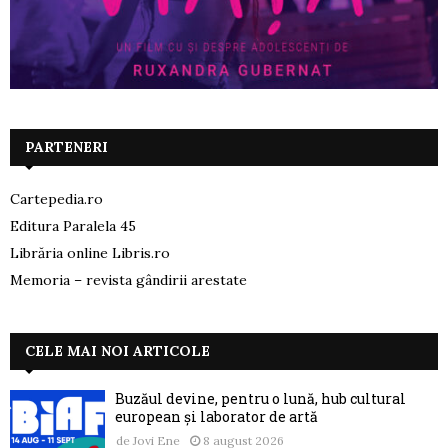
PARTENERI
Cartepedia.ro
Editura Paralela 45
Librăria online Libris.ro
Memoria – revista gândirii arestate
CELE MAI NOI ARTICOLE
Buzăul devine, pentru o lună, hub cultural
european și laborator de artă
de
Jovi Ene
8 august 2026