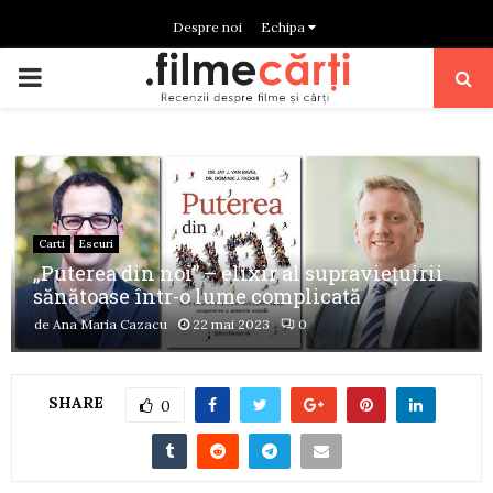
Despre noi
Echipa
PRIMARY
MENU
Carti
Eseuri
„Puterea din noi” – elixir al supravieţuirii
sănătoase într-o lume complicată
de
Ana Maria Cazacu
22 mai 2023
0
SHARE
0