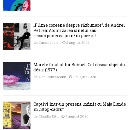
„Filme coreene despre răzbunare”, de Andrei
Petrea: Atomizarea sinelui sau
recompunerea prin/în poezie?
de
Carina Josan
8 august 2026
Marele final al lui Buñuel: Cet obscur objet du
désir (1977)
de
Dan Romascanu
7 august 2026
Captivi într-un prezent infinit cu Maja Lunde
în „Stop-cadru”
de
Claudia Nițu
7 august 2026