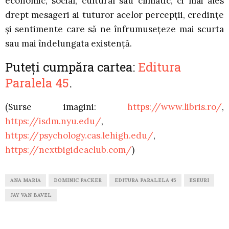
economic, social, cultural sau climatic, ci mai ales
drept mesageri ai tuturor acelor percepţii, credinţe
şi sentimente care să ne înfrumuseţeze mai scurta
sau mai îndelungata existenţă.
Puteți cumpăra cartea:
Editura
Paralela 45
.
(Surse imagini:
https://www.libris.ro/
,
https://isdm.nyu.edu/
,
https://psychology.cas.lehigh.edu/
,
https://nextbigideaclub.com/
)
ANA MARIA
DOMINIC PACKER
EDITURA PARALELA 45
ESEURI
JAY VAN BAVEL