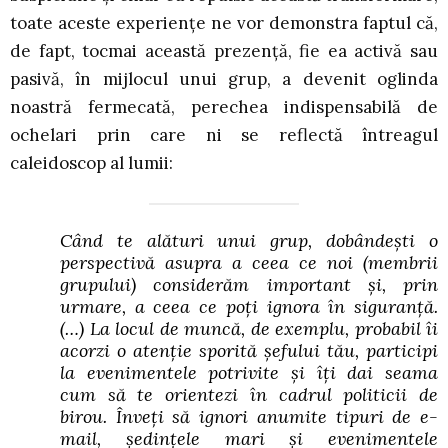
toate aceste experienţe ne vor demonstra faptul că,
de fapt, tocmai această prezenţă, fie ea activă sau
pasivă, în mijlocul unui grup, a devenit oglinda
noastră fermecată, perechea indispensabilă de
ochelari prin care ni se reflectă întreagul
caleidoscop al lumii:
Când te alături unui grup, dobândeşti o
perspectivă asupra a ceea ce noi (membrii
grupului) considerăm important şi, prin
urmare, a ceea ce poţi ignora în siguranţă.
(…) La locul de muncă, de exemplu, probabil îi
acorzi o atenţie sporită şefului tău, participi
la evenimentele potrivite şi îţi dai seama
cum să te orientezi în cadrul politicii de
birou. Înveţi să ignori anumite tipuri de e-
mail, şedinţele mari şi evenimentele