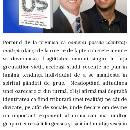
Pornind de la premisa că
oamenii posedă identităţi
multiple
dar şi de la o serie de fapte concrete menite
să dovedească fragilitatea omului singur în faţa
greutăţilor vieţii, aceleaşi studii recente ne pun în
lumină tendinţa individului de a se manifesta în
spiritul gândirii de grup. Neadoptând atitudinea
unei oarecare oi din turmă, el îşi afirmă mai degrabă
identitatea ca fiind tributară unei realităţi pe cât de
divizate, pe atât de sociale, unde fiecare om devine
un important exponent al unuia sau mai multor
grupuri care să îi lărgească şi să îi îmbunătăţească în