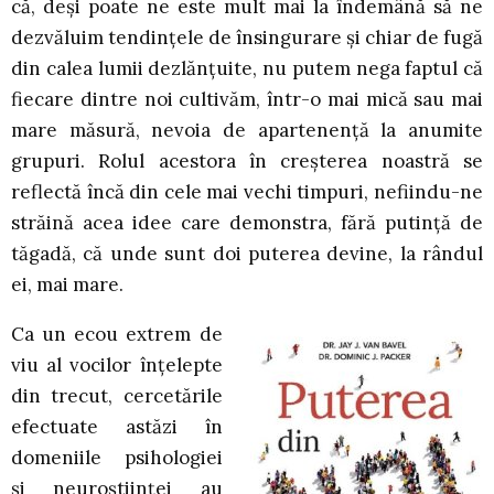
că, deşi poate ne este mult mai la îndemână să ne
dezvăluim tendinţele de însingurare şi chiar de fugă
din calea lumii dezlănţuite, nu putem nega faptul că
fiecare dintre noi cultivăm, într-o mai mică sau mai
mare măsură, nevoia de apartenenţă la anumite
grupuri. Rolul acestora în creşterea noastră se
reflectă încă din cele mai vechi timpuri, nefiindu-ne
străină acea idee care demonstra, fără putinţă de
tăgadă, că unde sunt doi puterea devine, la rândul
ei, mai mare.
Ca un ecou extrem de
viu al vocilor înţelepte
din trecut, cercetările
efectuate astăzi în
domeniile psihologiei
şi neuroştiinţei au