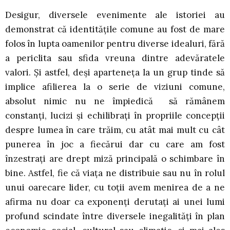
Desigur, diversele evenimente ale istoriei au
demonstrat că identităţile comune au fost de mare
folos în lupta oamenilor pentru diverse idealuri, fără
a periclita sau sfida vreuna dintre adevăratele
valori. Şi astfel, deşi aparteneţa la un grup tinde să
implice afilierea la o serie de viziuni comune,
absolut nimic nu ne împiedică să rămânem
constanţi, lucizi şi echilibraţi în propriile concepţii
despre lumea în care trăim, cu atât mai mult cu cât
punerea în joc a fiecărui dar cu care am fost
înzestraţi are drept miză principală o schimbare în
bine. Astfel, fie că viaţa ne distribuie sau nu în rolul
unui oarecare lider, cu toţii avem menirea de a ne
afirma nu doar ca exponenţi derutaţi ai unei lumi
profund scindate între diversele inegalităţi în plan