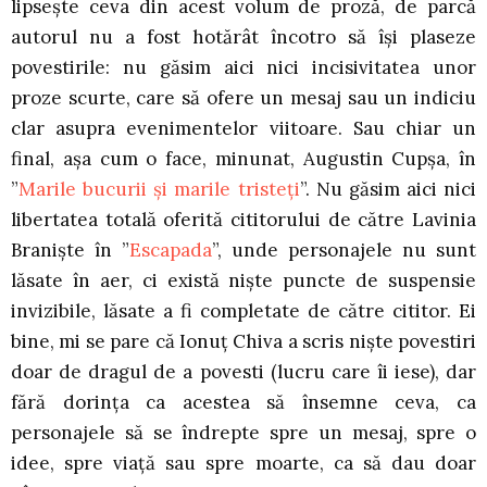
lipsește ceva din acest volum de proză, de parcă
autorul nu a fost hotărât încotro să își plaseze
povestirile: nu găsim aici nici incisivitatea unor
proze scurte, care să ofere un mesaj sau un indiciu
clar asupra evenimentelor viitoare. Sau chiar un
final, așa cum o face, minunat, Augustin Cupșa, în
”
Marile bucurii și marile tristeți
”. Nu găsim aici nici
libertatea totală oferită cititorului de către Lavinia
Braniște în ”
Escapada
”, unde personajele nu sunt
lăsate în aer, ci există niște puncte de suspensie
invizibile, lăsate a fi completate de către cititor. Ei
bine, mi se pare că Ionuț Chiva a scris niște povestiri
doar de dragul de a povesti (lucru care îi iese), dar
fără dorința ca acestea să însemne ceva, ca
personajele să se îndrepte spre un mesaj, spre o
idee, spre viață sau spre moarte, ca să dau doar