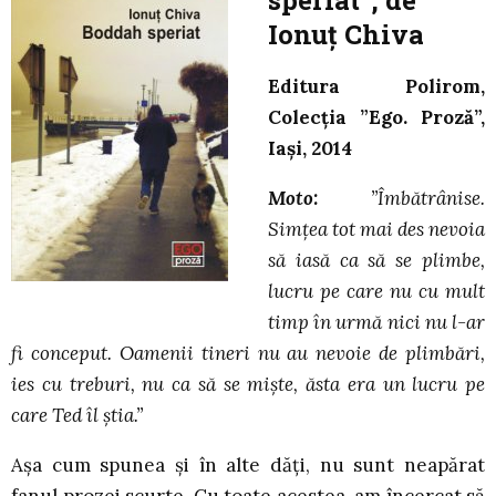
Ionuț Chiva
Editura Polirom,
Colecția ”Ego. Proză”,
Iași, 2014
Moto:
”Îmbătrânise.
Simțea tot mai des nevoia
să iasă ca să se plimbe,
lucru pe care nu cu mult
timp în urmă nici nu l-ar
fi conceput. Oamenii tineri nu au nevoie de plimbări,
ies cu treburi, nu ca să se miște, ăsta era un lucru pe
care Ted îl știa.”
Așa cum spunea și în alte dăți, nu sunt neapărat
fanul prozei scurte. Cu toate acestea, am încercat să