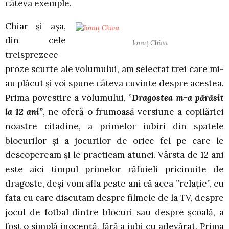
câteva exemple.
Chiar și așa,
din cele
Ionuț Chiva
treisprezece
proze scurte ale volumului, am selectat trei care mi-
au plăcut și voi spune câteva cuvinte despre acestea.
Prima povestire a volumului, ”
Dragostea m-a părăsit
la 12 ani”
, ne oferă o frumoasă versiune a copilăriei
noastre citadine, a primelor iubiri din spatele
blocurilor și a jocurilor de orice fel pe care le
descopeream și le practicam atunci. Vârsta de 12 ani
este aici timpul primelor răfuieli pricinuite de
dragoste, deși vom afla peste ani că acea ”relație”, cu
fata cu care discutam despre filmele de la TV, despre
jocul de fotbal dintre blocuri sau despre școală, a
fost o simplă inocență, fără a iubi cu adevărat. Prima