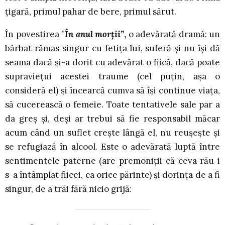
țigară, primul pahar de bere, primul sărut.
În povestirea ”
În anul morții”
,
o adevărată dramă: un
bărbat rămas singur cu fetița lui, suferă și nu își dă
seama dacă și-a dorit cu adevărat o fiică, dacă poate
supraviețui acestei traume (cel puțin, așa o
consideră el) și încearcă cumva să își continue viața,
să cucerească o femeie. Toate tentativele sale par a
da greș și, deși ar trebui să fie responsabil măcar
acum când un suflet crește lângă el, nu reușește și
se refugiază în alcool. Este o adevărată luptă între
sentimentele paterne (are premoniții că ceva rău i
s-a întâmplat fiicei, ca orice părinte) și dorința de a fi
singur, de a trăi fără nicio grijă: