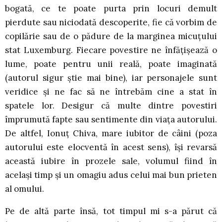
bogată, ce te poate purta prin locuri demult
pierdute sau niciodată descoperite, fie că vorbim de
copilărie sau de o pădure de la marginea micuțului
stat Luxemburg. Fiecare povestire ne înfățișează o
lume, poate pentru unii reală, poate imaginată
(autorul sigur știe mai bine), iar personajele sunt
veridice și ne fac să ne întrebăm cine a stat în
spatele lor. Desigur că multe dintre povestiri
împrumută fapte sau sentimente din viața autorului.
De altfel, Ionuț Chiva, mare iubitor de câini (poza
autorului este elocventă în acest sens), își revarsă
această iubire în prozele sale, volumul fiind în
același timp și un omagiu adus celui mai bun prieten
al omului.
Pe de altă parte însă, tot timpul mi s-a părut că