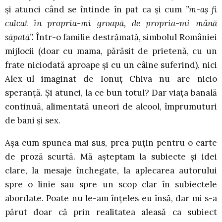
și atunci când se întinde în pat ca și cum
”m-aș fi
culcat în propria-mi groapă, de propria-mi mână
săpată”.
Într-o familie destrămată, simbolul României
mijlocii (doar cu mama, părăsit de prietenă, cu un
frate niciodată aproape și cu un câine suferind), nici
Alex-ul imaginat de Ionuț Chiva nu are nicio
speranță. Și atunci, la ce bun totul? Dar viața banală
continuă, alimentată uneori de alcool, împrumuturi
de bani și sex.
Așa cum spunea mai sus, prea puțin pentru o carte
de proză scurtă. Mă așteptam la subiecte și idei
clare, la mesaje închegate, la aplecarea autorului
spre o linie sau spre un scop clar în subiectele
abordate. Poate nu le-am înțeles eu însă, dar mi s-a
părut doar că prin realitatea aleasă ca subiect