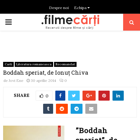
Despre noi
Echipa
PRIMARY
MENU
Carti
Literatura romaneasca
Recomandat
Boddah speriat, de Ionuț Chiva
de
Jovi Ene
30 aprilie 2014
0
SHARE
0
”Boddah
speriat”, de