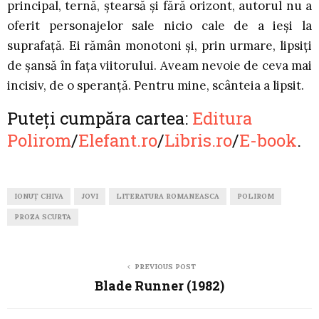
principal, ternă, ștearsă și fără orizont, autorul nu a
oferit personajelor sale nicio cale de a ieși la
suprafață. Ei rămân monotoni și, prin urmare, lipsiți
de șansă în fața viitorului. Aveam nevoie de ceva mai
incisiv, de o speranță. Pentru mine, scânteia a lipsit.
Puteți cumpăra cartea:
Editura
Polirom
/
Elefant.ro
/
Libris.ro
/
E-book
.
IONUȚ CHIVA
JOVI
LITERATURA ROMANEASCA
POLIROM
PROZA SCURTA
PREVIOUS POST
Blade Runner (1982)