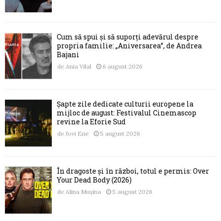
Cum să spui și să suporți adevărul despre
propria familie: „Aniversarea”, de Andrea
Bajani
de
Ania Vilal
6 august 2026
Șapte zile dedicate culturii europene la
mijloc de august: Festivalul Cinemascop
revine la Eforie Sud
de
Jovi Ene
5 august 2026
În dragoste și în război, totul e permis: Over
Your Dead Body (2026)
de
Alina Mușina
5 august 2026