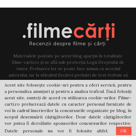
Materialele postate pe acest blog aparțin în totalitate
filme-carti.ro și se află sub protecția Legii Dreptului de
Autor. Preluarea lor se poate face numai cu acordul
autorului, iar la sfârșitul fiecărei preluări de text trebuie să
existe un link către acest blog.
Acest site folosește cookie-uri pentru a oferi servicii, pentru
a personaliza anunțuri și pentru a analiza traficul. Dacă folosiți
Contact us:
jovi@filme-carti.ro
acest site, sunteți de acord cu utilizarea cookie-urilor. Filme-
carti.ro prelucrează datele cu caracter personal furnizate de
voi în cadrul înscrierilor la concursurile organizate pe blog, în
scopul desemnării câștigătorilor. Doar datele câștigătorilor
vor putea fi dezvăluite sponsorilor concursurilor respective.
Datele personale nu vor fi folosite altfel.
OK