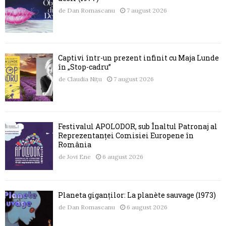
de
Dan Romascanu
7 august 2026
Captivi într-un prezent infinit cu Maja Lunde
în „Stop-cadru”
de
Claudia Nițu
7 august 2026
Festivalul APOLODOR, sub Înaltul Patronaj al
Reprezentanței Comisiei Europene în
România
de
Jovi Ene
6 august 2026
Planeta giganților: La planète sauvage (1973)
de
Dan Romascanu
6 august 2026