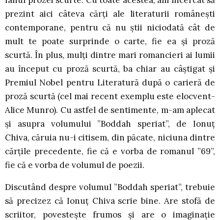
prezint aici câteva cărți ale literaturii românești
contemporane, pentru că nu știi niciodată cât de
mult te poate surprinde o carte, fie ea și proză
scurtă. În plus, mulți dintre mari romancieri ai lumii
au început cu proză scurtă, ba chiar au câștigat și
Premiul Nobel pentru Literatură după o carieră de
proză scurtă (cel mai recent exemplu este elocvent-
Alice Munro). Cu astfel de sentimente, m-am aplecat
și asupra volumului ”Boddah speriat”, de Ionuț
Chiva, căruia nu-i citisem, din păcate, niciuna dintre
cărțile precedente, fie că e vorba de romanul ”69”,
fie că e vorba de volumul de poezii.
Discutând despre volumul ”Boddah speriat”, trebuie
să precizez că Ionuț Chiva scrie bine. Are stofă de
scriitor, povestește frumos și are o imaginație