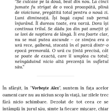
”Se culcase pe la două, beat din nou. La cinci
jumate fu strigat de o vocă proaspătă, plină
de vioiciune, pregătită total pentru o nouă zi.
Luni dimineață. Își bagă capul sub pernă
înjurând. Îl dureau toate, era varză. Dora își
continua trilul. Se dădu jos din pat amețit și
se lovi de noptiera de lângă. Îi era foarte clar,
nu se mai putea ascunde – ce simțea era o
ură rece, galbenă, stocată în el parcă dintr-o
epocă premorală. O ură cu țintă precisă, cât
se poate de exactă, care îl umplea cu totul;
neîngăduind nicio altă prezență în sufletul
său.”
În sfârșit, în ”
Vorbește Alex
”, suntem în fața acelor
oameni care nu au niciun scop în viață, iar zilele trec
fără nicio schimbare. Dezolat de tot ceea ce se
întâmplă în jurul său, simte la fiecare mișcare, chiar