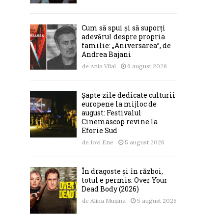
Cum să spui și să suporți
adevărul despre propria
familie: „Aniversarea”, de
Andrea Bajani
de
Ania Vilal
6 august 2026
Șapte zile dedicate culturii
europene la mijloc de
august: Festivalul
Cinemascop revine la
Eforie Sud
de
Jovi Ene
5 august 2026
În dragoste și în război,
totul e permis: Over Your
Dead Body (2026)
de
Alina Mușina
5 august 2026