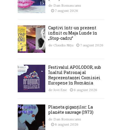
de
Dan Romascanu
7 august 2026
Captivi într-un prezent
infinit cu Maja Lunde în
„Stop-cadru”
de
Claudia Nițu
7 august 2026
Festivalul APOLODOR, sub
Înaltul Patronaj al
Reprezentanței Comisiei
Europene în România
de
Jovi Ene
6 august 2026
Planeta giganților: La
planète sauvage (1973)
de
Dan Romascanu
6 august 2026