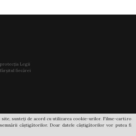
 protecția Legii
ârșitul fiecărei
 site, sunteți de acord cu utilizarea cookie-urilor. Filme-carti.ro
semnării câștigătorilor. Doar datele câștigătorilor vor putea fi