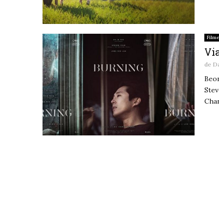
Film
Via
de
D
Beon
Stev
Chan