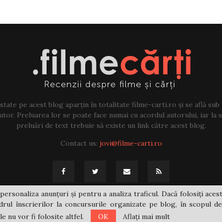
tate pe acest blog aparțin în totalitate filme-carti.ro și se află sub
tor. Preluarea lor se poate face numai cu acordul autorului, iar la sf
preluări de text trebuie să existe un link către acest blog.
Contact us:
jovi@filme-carti.ro
personaliza anunțuri și pentru a analiza traficul. Dacă folosiți acest
rul înscrierilor la concursurile organizate pe blog, în scopul de
 nu vor fi folosite altfel.
OK
Aflați mai mult
@2021 - filme-carti.ro