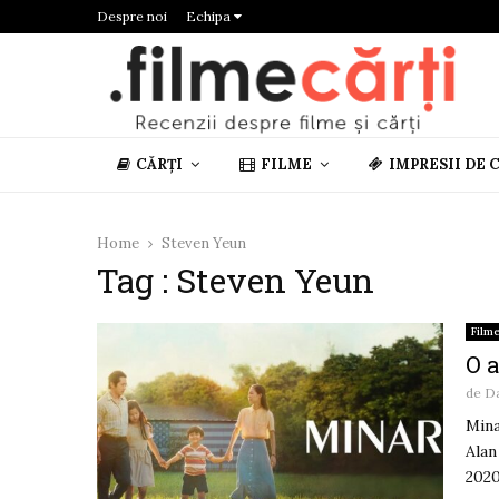
Despre noi
Echipa
CĂRȚI
FILME
IMPRESII DE 
Home
Steven Yeun
Tag : Steven Yeun
Film
O a
de
D
Mina
Alan
2020