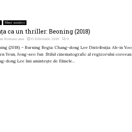
e
Filme asiatice
ța ca un thriller: Beoning (2018)
an Romascanu
13 februarie 2019
0
ing (2018) – Burning Regia: Chang-dong Lee Distribuția: Ah-in Yoo
en Yeun, Jong-seo Jun Stilul cinematografic al regizorului coreean
g-dong Lee îmi amintește de filmele...