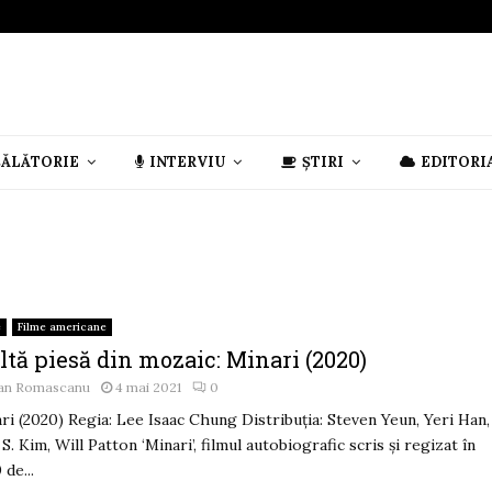
CĂLĂTORIE
INTERVIU
ȘTIRI
EDITORI
e
Filme americane
ltă piesă din mozaic: Minari (2020)
an Romascanu
4 mai 2021
0
ri (2020) Regia: Lee Isaac Chung Distribuția: Steven Yeun, Yeri Han,
 S. Kim, Will Patton ‘Minari’, filmul autobiografic scris și regizat în
 de...