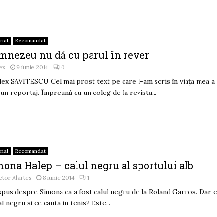
rial
Recomandat
mnezeu nu dă cu parul în rever
ex
9 iunie 2014
0
lex SAVITESCU Cel mai prost text pe care l-am scris în viaţa mea a
 un reportaj. Împreună cu un coleg de la revista...
rial
Recomandat
mona Halep – calul negru al sportului alb
ctor Alartes
8 iunie 2014
1
spus despre Simona ca a fost calul negru de la Roland Garros. Dar c
al negru si ce cauta in tenis? Este...