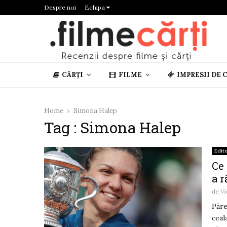
Despre noi
Echipa
CĂRȚI
FILME
IMPRESII DE 
Home
Simona Halep
Tag : Simona Halep
Edito
Ce
a 
de
Vi
Păre
ceal