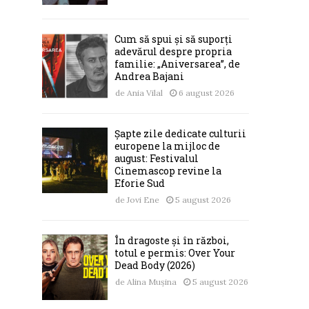
Cum să spui și să suporți
adevărul despre propria
familie: „Aniversarea”, de
Andrea Bajani
de
Ania Vilal
6 august 2026
Șapte zile dedicate culturii
europene la mijloc de
august: Festivalul
Cinemascop revine la
Eforie Sud
de
Jovi Ene
5 august 2026
În dragoste și în război,
totul e permis: Over Your
Dead Body (2026)
de
Alina Mușina
5 august 2026