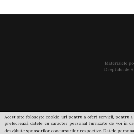
Materialele pos
Dreptului de Au
Acest site folosește cookie-uri pentru a oferi servicii, pentru a 
prelucrează datele cu caracter personal furnizate de voi în cad
dezvăluite sponsorilor concursurilor respective. Datele personale