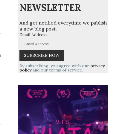
NEWSLETTER
And get notified everytime we publish
a new blog post.
n
Email Address
ă
By subscribing, you agree with our
privacy
policy
and our terms of service.
e
..