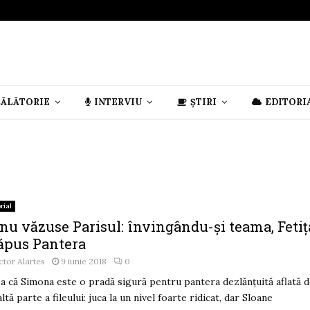
CĂLĂTORIE
INTERVIU
ȘTIRI
EDITORI
rial
 nu văzuse Parisul: învingându-și teama, Fetiț
răpus Pantera
ctor Alartes
9 iunie 2018
0
a că Simona este o pradă sigură pentru pantera dezlănțuită aflată 
altă parte a fileului: juca la un nivel foarte ridicat, dar Sloane