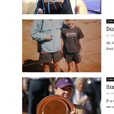
Edito
Du
de
Al
de A
fost
Edito
Si
de
Vi
S-a 
un c