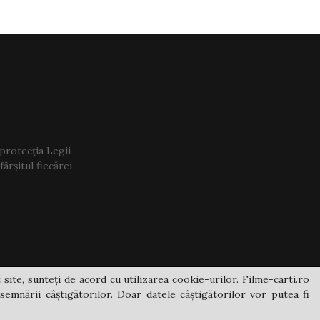
 protecția Legii
ârșitul fiecărei
 site, sunteți de acord cu utilizarea cookie-urilor. Filme-carti.ro
semnării câștigătorilor. Doar datele câștigătorilor vor putea fi