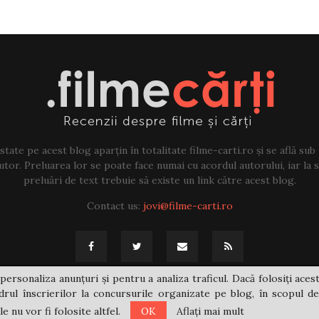
tate pe acest blog aparțin în totalitate filme-carti.ro și se află sub
tor. Preluarea lor se poate face numai cu acordul autorului, iar la sf
preluări de text trebuie să existe un link către acest blog.
Contact us:
jovi@filme-carti.ro
personaliza anunțuri și pentru a analiza traficul. Dacă folosiți acest
rul înscrierilor la concursurile organizate pe blog, în scopul de
 nu vor fi folosite altfel.
OK
Aflați mai mult
@2021 - filme-carti.ro