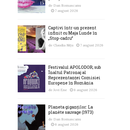
de
Dan Romascanu
7 august 2026
Captivi într-un prezent
infinit cu Maja Lunde în
„Stop-cadru”
de
Claudia Nițu
7 august 2026
Festivalul APOLODOR, sub
Înaltul Patronaj al
Reprezentanței Comisiei
Europene în România
de
Jovi Ene
6 august 2026
Planeta giganților: La
planète sauvage (1973)
de
Dan Romascanu
6 august 2026