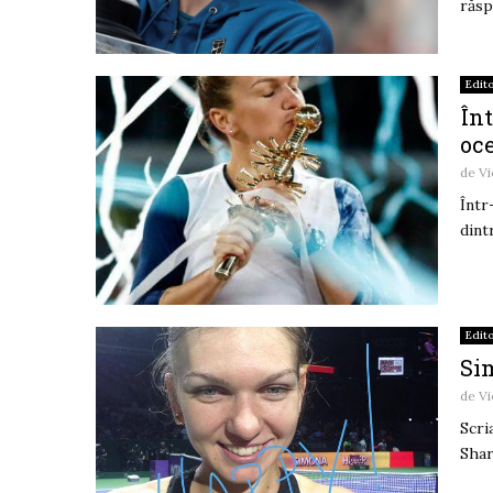
răsp
Edito
În
oc
de
Vi
Într
dint
Edito
Sim
de
Vi
Scri
Shar