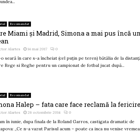
undea...
rial
Recomandat
tre Miami și Madrid, Simona a mai pus încă u
ean
ctor Alartes
14 mai 2017
0
-o seară în care s-a încheiat (cel puțin pe teren) bătălia de la distanț
re Rege si Reghe pentru un campionat de fotbal jucat după...
rial
Recomandat
ona Halep – fata care face reclamă la fericir
ctor Alartes
26 octombrie 2014
0
am în iunie, dupa finala de la Roland Garros, castigata dramatic de
apova: „Ce n-a vazut Parisul acum – poate ca inca nu venise vremea.