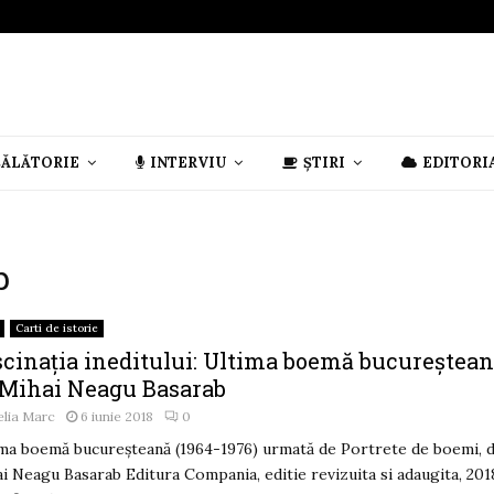
CĂLĂTORIE
INTERVIU
ȘTIRI
EDITORI
b
Carti de istorie
scinația ineditului: Ultima boemă bucureștean
 Mihai Neagu Basarab
lia Marc
6 iunie 2018
0
ma boemă bucureșteană (1964-1976) urmată de Portrete de boemi, 
i Neagu Basarab Editura Compania, editie revizuita si adaugita, 201