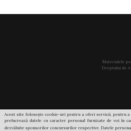
Materialele pos
Dreptului de Au
Acest site folosește cookie-uri pentru a oferi servicii, pentru a 
prelucrează datele cu caracter personal furnizate de voi în cad
dezvăluite sponsorilor concursurilor respective. Datele personale