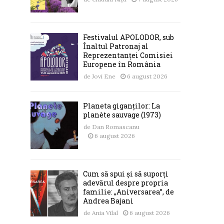
Festivalul APOLODOR, sub
Înaltul Patronaj al
Reprezentanței Comisiei
Europene în România
de
Jovi Ene
6 august 2026
Planeta giganților: La
planète sauvage (1973)
de
Dan Romascanu
6 august 2026
Cum să spui și să suporți
adevărul despre propria
familie: „Aniversarea”, de
Andrea Bajani
de
Ania Vilal
6 august 2026