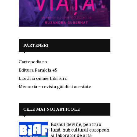
PARTENERI
Cartepedia.ro
Editura Paralela 45
Librăria online Libris.ro
Memoria – revista gândirii arestate
CELE MAI NOI ARTICOLE
Buzăul devine, pentru o
lună, hub cultural european
și laborator de artă