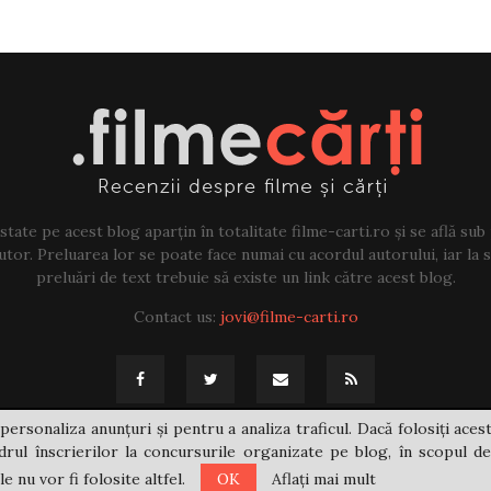
tate pe acest blog aparțin în totalitate filme-carti.ro și se află sub
tor. Preluarea lor se poate face numai cu acordul autorului, iar la sf
preluări de text trebuie să existe un link către acest blog.
Contact us:
jovi@filme-carti.ro
personaliza anunțuri și pentru a analiza traficul. Dacă folosiți acest
rul înscrierilor la concursurile organizate pe blog, în scopul de
 nu vor fi folosite altfel.
OK
Aflați mai mult
@2021 - filme-carti.ro