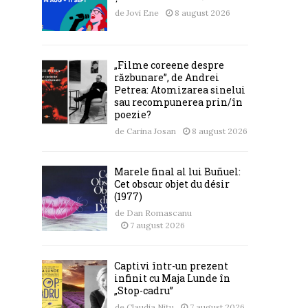
de
Jovi Ene
8 august 2026
„Filme coreene despre
răzbunare”, de Andrei
Petrea: Atomizarea sinelui
sau recompunerea prin/în
poezie?
de
Carina Josan
8 august 2026
Marele final al lui Buñuel:
Cet obscur objet du désir
(1977)
de
Dan Romascanu
7 august 2026
Captivi într-un prezent
infinit cu Maja Lunde în
„Stop-cadru”
de
Claudia Nițu
7 august 2026