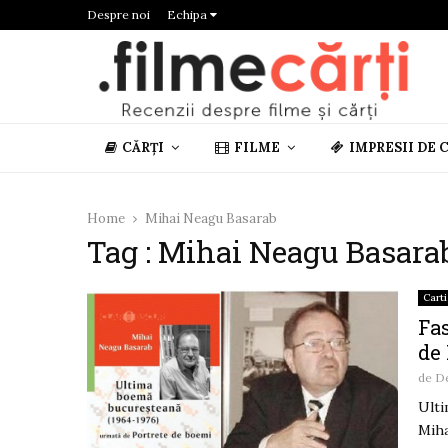
Despre noi
Echipa
CĂRȚI
FILME
IMPRESII DE 
Home
Mihai Neagu Basarab
Tag : Mihai Neagu Basara
Carti
Fa
de
de
De
Ulti
Miha