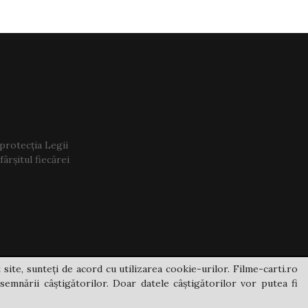
 protecția Legii
ârșitul fiecărei
 site, sunteți de acord cu utilizarea cookie-urilor. Filme-carti.ro
semnării câștigătorilor. Doar datele câștigătorilor vor putea fi