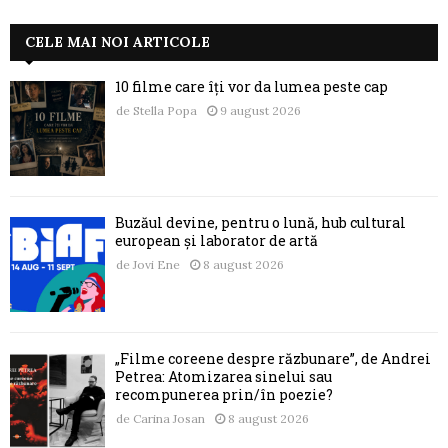
CELE MAI NOI ARTICOLE
10 filme care îți vor da lumea peste cap
de
Stella Popa
9 august 2026
Buzăul devine, pentru o lună, hub cultural
european și laborator de artă
de
Jovi Ene
8 august 2026
„Filme coreene despre răzbunare”, de Andrei
Petrea: Atomizarea sinelui sau
recompunerea prin/în poezie?
de
Carina Josan
8 august 2026