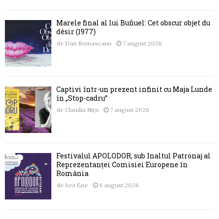
Marele final al lui Buñuel: Cet obscur objet du
désir (1977)
de
Dan Romascanu
7 august 2026
Captivi într-un prezent infinit cu Maja Lunde
în „Stop-cadru”
de
Claudia Nițu
7 august 2026
Festivalul APOLODOR, sub Înaltul Patronaj al
Reprezentanței Comisiei Europene în
România
de
Jovi Ene
6 august 2026