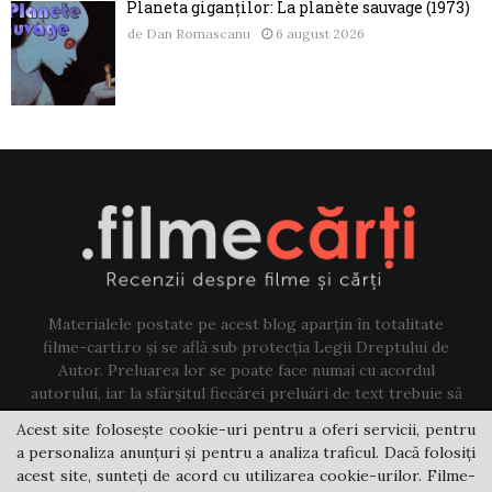
Planeta giganților: La planète sauvage (1973)
de
Dan Romascanu
6 august 2026
Materialele postate pe acest blog aparțin în totalitate
filme-carti.ro și se află sub protecția Legii Dreptului de
Autor. Preluarea lor se poate face numai cu acordul
autorului, iar la sfârșitul fiecărei preluări de text trebuie să
existe un link către acest blog.
Acest site folosește cookie-uri pentru a oferi servicii, pentru
a personaliza anunțuri și pentru a analiza traficul. Dacă folosiți
Contact us:
jovi@filme-carti.ro
acest site, sunteți de acord cu utilizarea cookie-urilor. Filme-