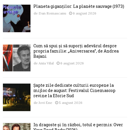
Planeta giganților: La planète sauvage (1973)
de
Dan Romascanu
6 august 2026
Cum să spui și să suporți adevărul despre
propria familie: „Aniversarea”, de Andrea
Bajani
de
Ania Vilal
6 august 2026
Șapte zile dedicate culturii europene la
mijloc de august: Festivalul Cinemascop
revine la Eforie Sud
de
Jovi Ene
5 august 2026
În dragoste și în război, totul e permis: Over
Your Dead Body (2026)