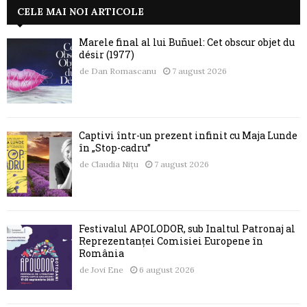
CELE MAI NOI ARTICOLE
Marele final al lui Buñuel: Cet obscur objet du
désir (1977)
de
Dan Romascanu
7 august 2026
Captivi într-un prezent infinit cu Maja Lunde
în „Stop-cadru”
de
Claudia Nițu
7 august 2026
Festivalul APOLODOR, sub Înaltul Patronaj al
Reprezentanței Comisiei Europene în
România
de
Jovi Ene
6 august 2026