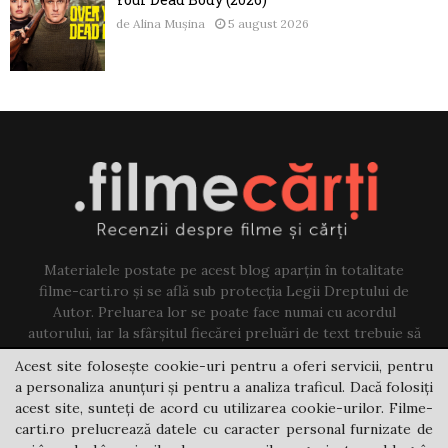
de
Alina Mușina
5 august 2026
Materialele postate pe acest blog aparțin în totalitate
filme-carti.ro și se află sub protecția Legii Dreptului de
Autor. Preluarea lor se poate face numai cu acordul
autorului, iar la sfârșitul fiecărei preluări de text trebuie să
existe un link către acest blog.
Acest site folosește cookie-uri pentru a oferi servicii, pentru
a personaliza anunțuri și pentru a analiza traficul. Dacă folosiți
Contact us:
jovi@filme-carti.ro
acest site, sunteți de acord cu utilizarea cookie-urilor. Filme-
carti.ro prelucrează datele cu caracter personal furnizate de