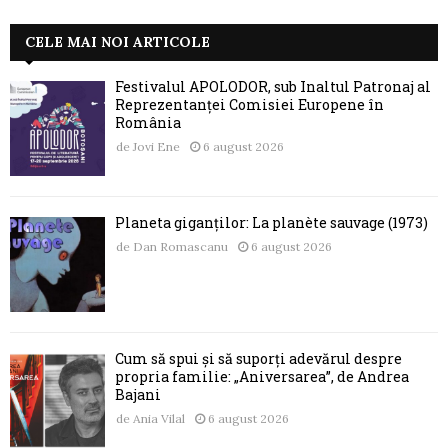
CELE MAI NOI ARTICOLE
Festivalul APOLODOR, sub Înaltul Patronaj al
Reprezentanței Comisiei Europene în
România
de
Jovi Ene
6 august 2026
Planeta giganților: La planète sauvage (1973)
de
Dan Romascanu
6 august 2026
Cum să spui și să suporți adevărul despre
propria familie: „Aniversarea”, de Andrea
Bajani
de
Ania Vilal
6 august 2026