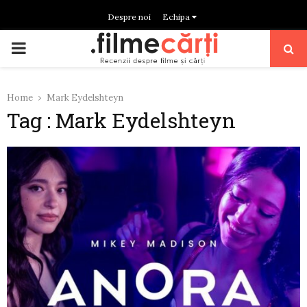
Despre noi
Echipa
PRIMARY
MENU
Home
Mark Eydelshteyn
Tag : Mark Eydelshteyn