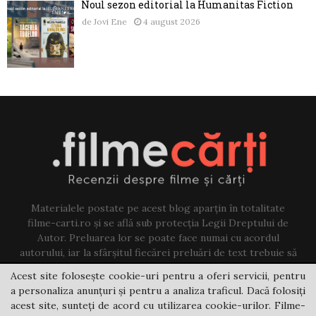
Noul sezon editorial la Humanitas Fiction
de
Jovi Ene
4 august 2026
Materialele postate pe acest blog aparțin în totalitate
filme-carti.ro și se află sub protecția Legii Dreptului de
Autor. Preluarea lor se poate face numai cu acordul
autorului, iar la sfârșitul fiecărei preluări de text trebuie să
existe un link către acest blog.
Acest site folosește cookie-uri pentru a oferi servicii, pentru
a personaliza anunțuri și pentru a analiza traficul. Dacă folosiți
Contact us:
jovi@filme-carti.ro
acest site, sunteți de acord cu utilizarea cookie-urilor. Filme-