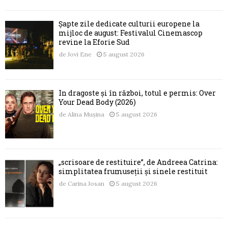
Șapte zile dedicate culturii europene la
mijloc de august: Festivalul Cinemascop
revine la Eforie Sud
de
Jovi Ene
5 august 2026
În dragoste și în război, totul e permis: Over
Your Dead Body (2026)
de
Alina Mușina
5 august 2026
„scrisoare de restituire”, de Andreea Catrina:
simplitatea frumuseții și sinele restituit
de
Carina Josan
5 august 2026