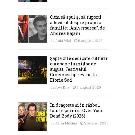
Cum să spui și să suporți
adevărul despre propria
familie: „Aniversarea”, de
Andrea Bajani
de
Ania Vilal
6 august 2026
Șapte zile dedicate culturii
europene la mijloc de
august: Festivalul
Cinemascop revine la
Eforie Sud
de
Jovi Ene
5 august 2026
În dragoste și în război,
totul e permis: Over Your
Dead Body (2026)
de
Alina Mușina
5 august 2026