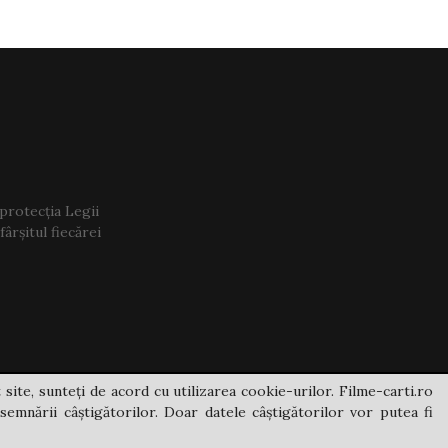
 protecția Legii
ârșitul fiecărei
 site, sunteți de acord cu utilizarea cookie-urilor. Filme-carti.ro
semnării câștigătorilor. Doar datele câștigătorilor vor putea fi