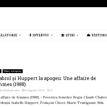
CĂLĂTORIE
INTERVIU
ȘTIRI
EDITORI
e
Filme europene
brol și Huppert la apogeu: Une affaire de
mmes (1988)
an Romascanu
8 august 2023
0
affaire de femmes (1988) – Povestea femeilor Regia: Claude Chabro
ribuția: Isabelle Huppert, François Cluzet, Marie Trintignant, Nils