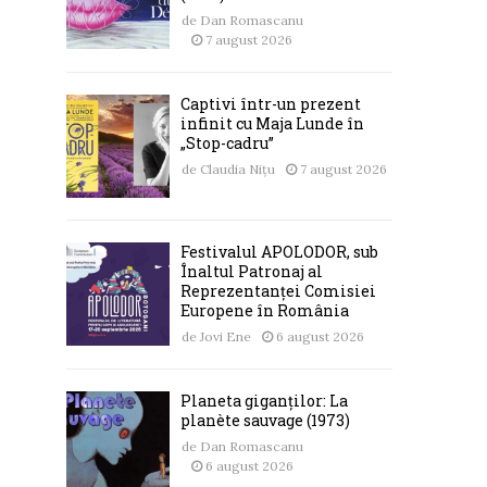
de
Dan Romascanu
7 august 2026
Captivi într-un prezent
infinit cu Maja Lunde în
„Stop-cadru”
de
Claudia Nițu
7 august 2026
Festivalul APOLODOR, sub
Înaltul Patronaj al
Reprezentanței Comisiei
Europene în România
de
Jovi Ene
6 august 2026
Planeta giganților: La
planète sauvage (1973)
de
Dan Romascanu
6 august 2026