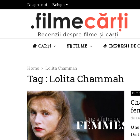
Despre noi
Echipa
CĂRȚI
FILME
IMPRESII DE 
Home
Lolita Chammah
Tag : Lolita Chammah
Film
Cha
fe
de
D
Une 
Dist