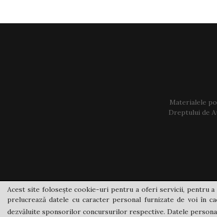
Materialele pos
Dreptului de Au
Acest site folosește cookie-uri pentru a oferi servicii, pentru a 
prelucrează datele cu caracter personal furnizate de voi în cad
dezvăluite sponsorilor concursurilor respective. Datele personale