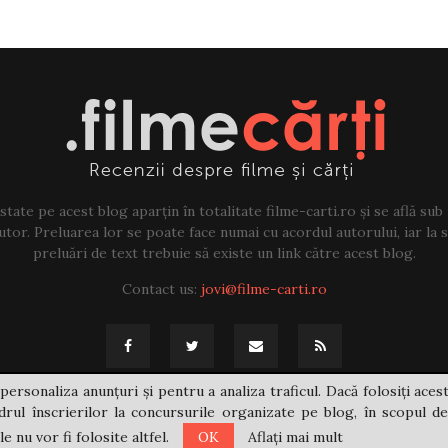
tate pe acest blog aparțin în totalitate filme-carti.ro și se află sub
tor. Preluarea lor se poate face numai cu acordul autorului, iar la sf
preluări de text trebuie să existe un link către acest blog.
Contact us:
jovi@filme-carti.ro
personaliza anunțuri și pentru a analiza traficul. Dacă folosiți acest
rul înscrierilor la concursurile organizate pe blog, în scopul de
 nu vor fi folosite altfel.
OK
Aflați mai mult
@2021 - filme-carti.ro