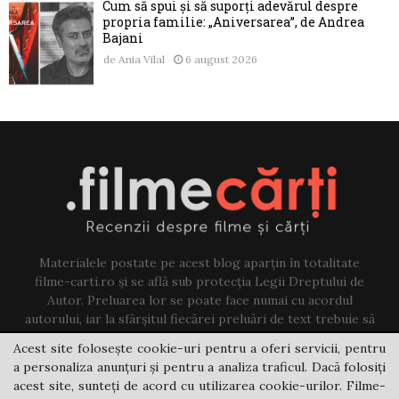
Cum să spui și să suporți adevărul despre
propria familie: „Aniversarea”, de Andrea
Bajani
de
Ania Vilal
6 august 2026
Materialele postate pe acest blog aparțin în totalitate
filme-carti.ro și se află sub protecția Legii Dreptului de
Autor. Preluarea lor se poate face numai cu acordul
autorului, iar la sfârșitul fiecărei preluări de text trebuie să
existe un link către acest blog.
Acest site folosește cookie-uri pentru a oferi servicii, pentru
a personaliza anunțuri și pentru a analiza traficul. Dacă folosiți
Contact us:
jovi@filme-carti.ro
acest site, sunteți de acord cu utilizarea cookie-urilor. Filme-