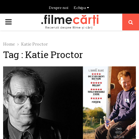
Despre noi
Echipa
PRIMARY
MENU
Home
Katie Proctor
Tag : Katie Proctor