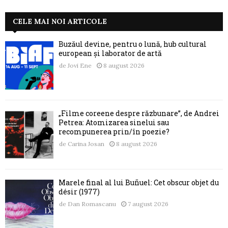
CELE MAI NOI ARTICOLE
Buzăul devine, pentru o lună, hub cultural
european și laborator de artă
de
Jovi Ene
8 august 2026
„Filme coreene despre răzbunare”, de Andrei
Petrea: Atomizarea sinelui sau
recompunerea prin/în poezie?
de
Carina Josan
8 august 2026
Marele final al lui Buñuel: Cet obscur objet du
désir (1977)
de
Dan Romascanu
7 august 2026