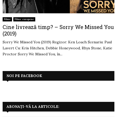
Filme
Filme europene
Cine livrează timp? – Sorry We Missed You
(2019)
Sorry We Missed You (2019) Regizor: Ken Loach Scenariu: Paul
Lavert Cu: Kris Hitchen, Debbie Honeywood, Rhys Stone, Katie
Proctor Sorry We Missed You, în...
NOI PE FACEBOOK
ABONAȚI-VĂ LA ARTICOLE: