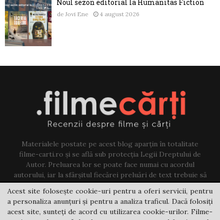
Noul sezon editorial la Humanitas Fiction
de
Jovi Ene
4 august 2026
Materialele postate pe acest blog aparțin în totalitate
filme-carti.ro și se află sub protecția Legii Dreptului de
Autor. Preluarea lor se poate face numai cu acordul
autorului, iar la sfârșitul fiecărei preluări de text trebuie să
existe un link către acest blog.
Acest site folosește cookie-uri pentru a oferi servicii, pentru
a personaliza anunțuri și pentru a analiza traficul. Dacă folosiți
Contact us:
jovi@filme-carti.ro
acest site, sunteți de acord cu utilizarea cookie-urilor. Filme-