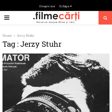
Despre noi
Echipa
PRIMARY
MENU
Home
Jerzy Stuhr
Tag : Jerzy Stuhr