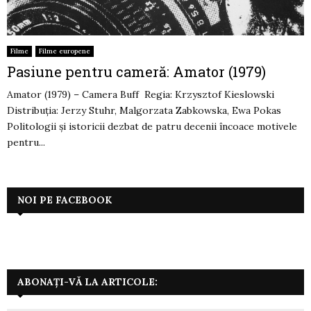
Filme
Filme europene
Pasiune pentru cameră: Amator (1979)
Amator (1979) – Camera Buff Regia: Krzysztof Kieslowski
Distribuția: Jerzy Stuhr, Malgorzata Zabkowska, Ewa Pokas
Politologii și istoricii dezbat de patru decenii încoace motivele
pentru...
NOI PE FACEBOOK
ABONAȚI-VĂ LA ARTICOLE: