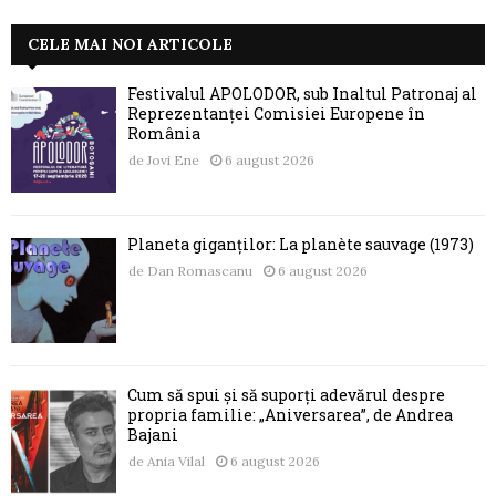
CELE MAI NOI ARTICOLE
Festivalul APOLODOR, sub Înaltul Patronaj al
Reprezentanței Comisiei Europene în
România
de
Jovi Ene
6 august 2026
Planeta giganților: La planète sauvage (1973)
de
Dan Romascanu
6 august 2026
Cum să spui și să suporți adevărul despre
propria familie: „Aniversarea”, de Andrea
Bajani
de
Ania Vilal
6 august 2026