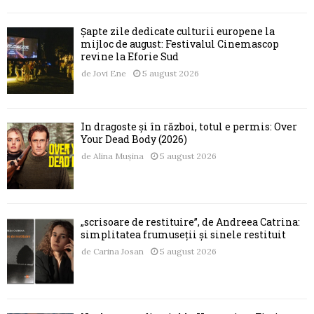
Șapte zile dedicate culturii europene la
mijloc de august: Festivalul Cinemascop
revine la Eforie Sud
de
Jovi Ene
5 august 2026
În dragoste și în război, totul e permis: Over
Your Dead Body (2026)
de
Alina Mușina
5 august 2026
„scrisoare de restituire”, de Andreea Catrina:
simplitatea frumuseții și sinele restituit
de
Carina Josan
5 august 2026