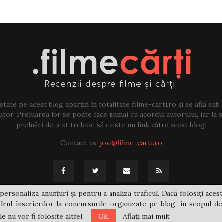
tate pe acest blog aparțin în totalitate filme-carti.ro și se află sub
tor. Preluarea lor se poate face numai cu acordul autorului, iar la sf
preluări de text trebuie să existe un link către acest blog.
Contact us:
jovi@filme-carti.ro
personaliza anunțuri și pentru a analiza traficul. Dacă folosiți acest
rul înscrierilor la concursurile organizate pe blog, în scopul de
 nu vor fi folosite altfel.
OK
Aflați mai mult
@2021 - filme-carti.ro