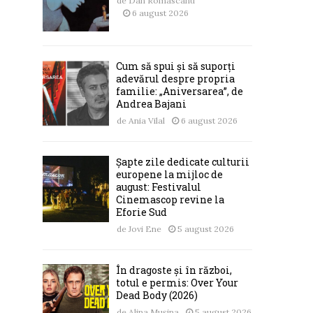
de
Dan Romascanu
6 august 2026
Cum să spui și să suporți
adevărul despre propria
familie: „Aniversarea”, de
Andrea Bajani
de
Ania Vilal
6 august 2026
Șapte zile dedicate culturii
europene la mijloc de
august: Festivalul
Cinemascop revine la
Eforie Sud
de
Jovi Ene
5 august 2026
În dragoste și în război,
totul e permis: Over Your
Dead Body (2026)
de
Alina Mușina
5 august 2026