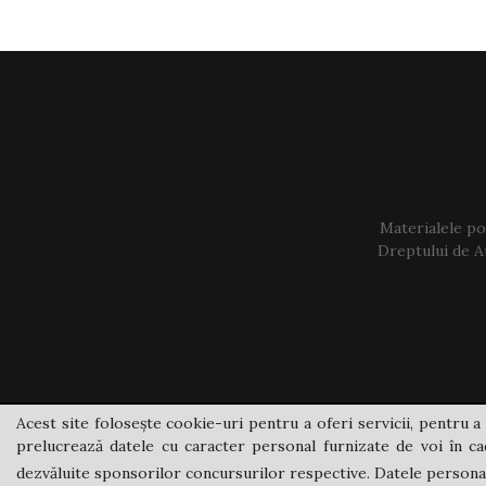
Materialele pos
Dreptului de Au
Acest site folosește cookie-uri pentru a oferi servicii, pentru a 
prelucrează datele cu caracter personal furnizate de voi în cad
dezvăluite sponsorilor concursurilor respective. Datele personale