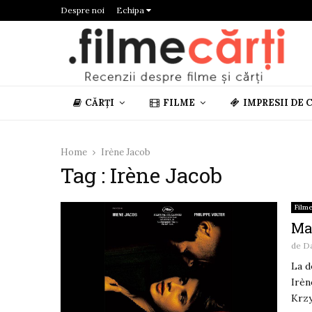
Despre noi
Echipa
CĂRȚI
FILME
IMPRESII DE 
Home
Irène Jacob
Tag : Irène Jacob
Film
Mar
de
D
La d
Irèn
Krzy