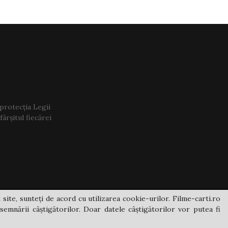
 protecția Legii
ârșitul fiecărei
 site, sunteți de acord cu utilizarea cookie-urilor. Filme-carti.ro
semnării câștigătorilor. Doar datele câștigătorilor vor putea fi