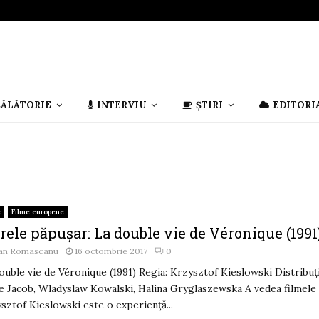
CĂLĂTORIE
INTERVIU
ȘTIRI
EDITORI
e
Filme europene
ele păpușar: La double vie de Véronique (1991
an Romascanu
16 octombrie 2017
0
ouble vie de Véronique (1991) Regia: Krzysztof Kieslowski Distribuți
e Jacob, Wladyslaw Kowalski, Halina Gryglaszewska A vedea filmele 
sztof Kieslowski este o experienţă...