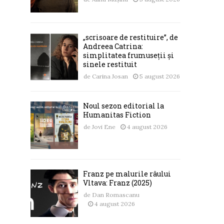
„scrisoare de restituire”, de
Andreea Catrina:
simplitatea frumuseții și
sinele restituit
de
Carina Josan
5 august 2026
Noul sezon editorial la
Humanitas Fiction
de
Jovi Ene
4 august 2026
Franz pe malurile râului
Vltava: Franz (2025)
de
Dan Romascanu
4 august 2026