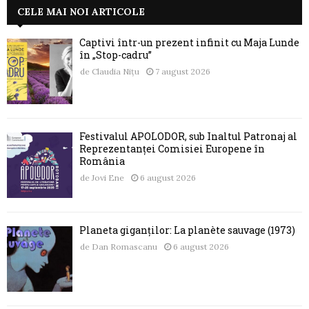
CELE MAI NOI ARTICOLE
Captivi într-un prezent infinit cu Maja Lunde
în „Stop-cadru”
de
Claudia Nițu
7 august 2026
Festivalul APOLODOR, sub Înaltul Patronaj al
Reprezentanței Comisiei Europene în
România
de
Jovi Ene
6 august 2026
Planeta giganților: La planète sauvage (1973)
de
Dan Romascanu
6 august 2026