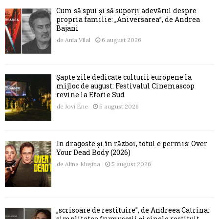
Cum să spui și să suporți adevărul despre
propria familie: „Aniversarea”, de Andrea
Bajani
de
Ania Vilal
6 august 2026
Șapte zile dedicate culturii europene la
mijloc de august: Festivalul Cinemascop
revine la Eforie Sud
de
Jovi Ene
5 august 2026
În dragoste și în război, totul e permis: Over
Your Dead Body (2026)
de
Alina Mușina
5 august 2026
„scrisoare de restituire”, de Andreea Catrina:
simplitatea frumuseții și sinele restituit