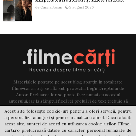
de
Carina Josan
5 august 2026
Materialele postate pe acest blog aparțin în totalitate
filme-carti.ro și se află sub protecția Legii Dreptului de
Autor. Preluarea lor se poate face numai cu acordul
autorului, iar la sfârșitul fiecărei preluări de text trebuie să
existe un link către acest blog.
Acest site folosește cookie-uri pentru a oferi servicii, pentru
a personaliza anunțuri și pentru a analiza traficul. Dacă folosiți
Contact us:
jovi@filme-carti.ro
acest site, sunteți de acord cu utilizarea cookie-urilor. Filme-
carti.ro prelucrează datele cu caracter personal furnizate de