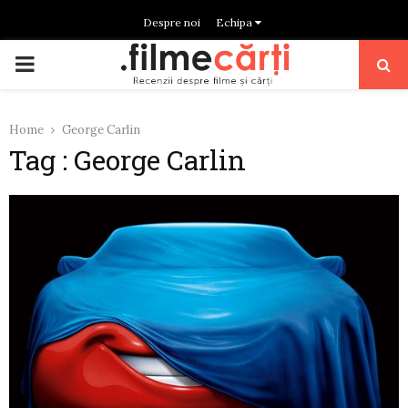
Despre noi
Echipa
PRIMARY
MENU
Home
George Carlin
Tag : George Carlin