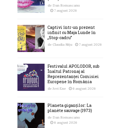
de
Dan Romascanu
7 august 2026
Captivi într-un prezent
infinit cu Maja Lunde în
„Stop-cadru”
de
Claudia Nițu
7 august 2026
Festivalul APOLODOR, sub
Înaltul Patronaj al
Reprezentanței Comisiei
Europene în România
de
Jovi Ene
6 august 2026
Planeta giganților: La
planète sauvage (1973)
de
Dan Romascanu
6 august 2026