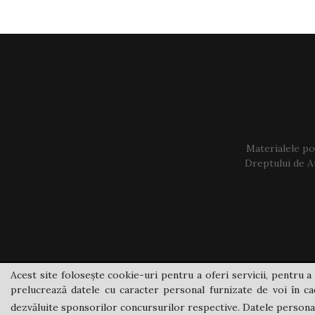
Materialele pos
Dreptului de Au
Acest site folosește cookie-uri pentru a oferi servicii, pentru a 
prelucrează datele cu caracter personal furnizate de voi în cad
dezvăluite sponsorilor concursurilor respective. Datele personale