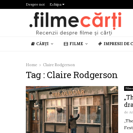
Despre noi
Echipa
CĂRȚI
FILME
IMPRESII DE 
Home
Claire Rodgerson
Tag : Claire Rodgerson
Film
„Th
dra
de
A
„The
Fest