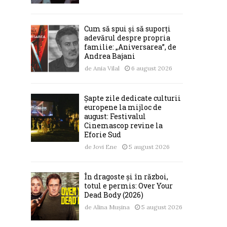
Cum să spui și să suporți
adevărul despre propria
familie: „Aniversarea”, de
Andrea Bajani
de
Ania Vilal
6 august 2026
Șapte zile dedicate culturii
europene la mijloc de
august: Festivalul
Cinemascop revine la
Eforie Sud
de
Jovi Ene
5 august 2026
În dragoste și în război,
totul e permis: Over Your
Dead Body (2026)
de
Alina Mușina
5 august 2026