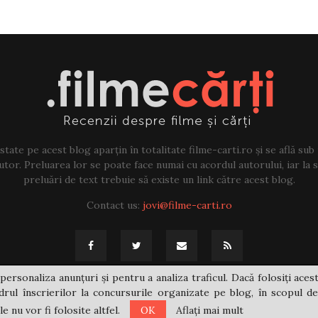
tate pe acest blog aparțin în totalitate filme-carti.ro și se află sub
tor. Preluarea lor se poate face numai cu acordul autorului, iar la sf
preluări de text trebuie să existe un link către acest blog.
Contact us:
jovi@filme-carti.ro
personaliza anunțuri și pentru a analiza traficul. Dacă folosiți acest
rul înscrierilor la concursurile organizate pe blog, în scopul de
 nu vor fi folosite altfel.
OK
Aflați mai mult
@2021 - filme-carti.ro