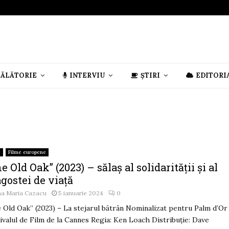
CĂLĂTORIE
INTERVIU
ȘTIRI
EDITORI
e
Filme europene
e Old Oak” (2023) – sălaş al solidarităţii şi al
gostei de viaţă
na Maria Cazacu
5 ianuarie 2024
0
 Old Oak” (2023) – La stejarul bătrân Nominalizat pentru Palm d’Or 
ivalul de Film de la Cannes Regia: Ken Loach Distribuţie: Dave