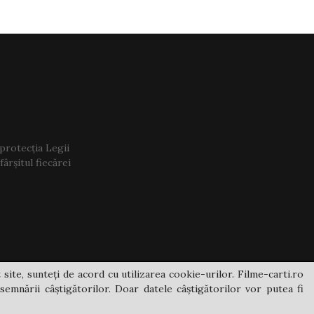
 protecția Legii
ârșitul fiecărei
 site, sunteți de acord cu utilizarea cookie-urilor. Filme-carti.ro
semnării câștigătorilor. Doar datele câștigătorilor vor putea fi