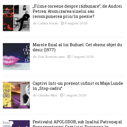
„Filme coreene despre răzbunare”, de Andrei
Petrea: Atomizarea sinelui sau
recompunerea prin/în poezie?
de
Carina Josan
8 august 2026
Marele final al lui Buñuel: Cet obscur objet du
désir (1977)
de
Dan Romascanu
7 august 2026
Captivi într-un prezent infinit cu Maja Lunde
în „Stop-cadru”
de
Claudia Nițu
7 august 2026
Festivalul APOLODOR, sub Înaltul Patronaj al
Reprezentanței Comisiei Europene în