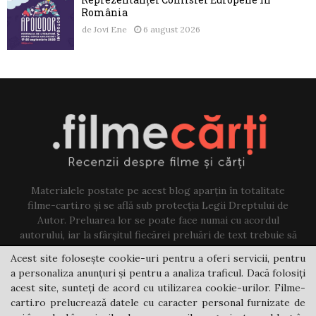
România
de
Jovi Ene
6 august 2026
Materialele postate pe acest blog aparțin în totalitate
filme-carti.ro și se află sub protecția Legii Dreptului de
Autor. Preluarea lor se poate face numai cu acordul
autorului, iar la sfârșitul fiecărei preluări de text trebuie să
existe un link către acest blog.
Acest site folosește cookie-uri pentru a oferi servicii, pentru
a personaliza anunțuri și pentru a analiza traficul. Dacă folosiți
Contact us:
jovi@filme-carti.ro
acest site, sunteți de acord cu utilizarea cookie-urilor. Filme-
carti.ro prelucrează datele cu caracter personal furnizate de