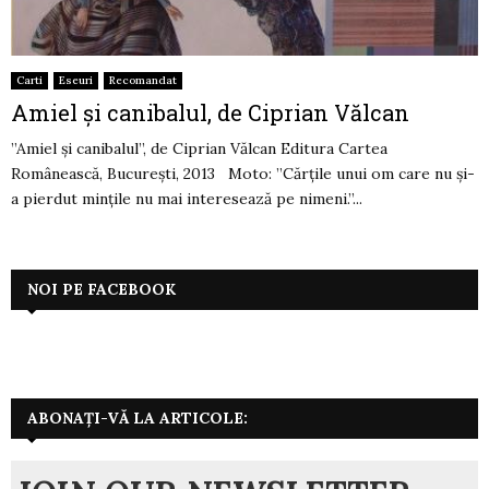
Carti
Eseuri
Recomandat
Amiel și canibalul, de Ciprian Vălcan
”Amiel și canibalul”, de Ciprian Vălcan Editura Cartea
Românească, București, 2013 Moto: ”Cărțile unui om care nu și-
a pierdut mințile nu mai interesează pe nimeni.”...
NOI PE FACEBOOK
ABONAȚI-VĂ LA ARTICOLE: