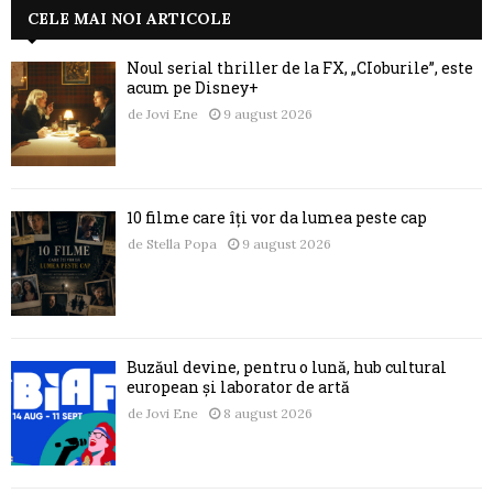
CELE MAI NOI ARTICOLE
Noul serial thriller de la FX, „CIoburile”, este
acum pe Disney+
de
Jovi Ene
9 august 2026
10 filme care îți vor da lumea peste cap
de
Stella Popa
9 august 2026
Buzăul devine, pentru o lună, hub cultural
european și laborator de artă
de
Jovi Ene
8 august 2026