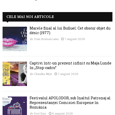
CELE MAI NOI ARTICOLE
Marele final al lui Buñuel: Cet obscur objet du
désir (1977)
de
Dan Romascanu
7 august 2026
Captivi într-un prezent infinit cu Maja Lunde
în „Stop-cadru”
de
Claudia Nițu
7 august 2026
Festivalul APOLODOR, sub Înaltul Patronaj al
Reprezentanței Comisiei Europene în
România
de
Jovi Ene
6 august 2026