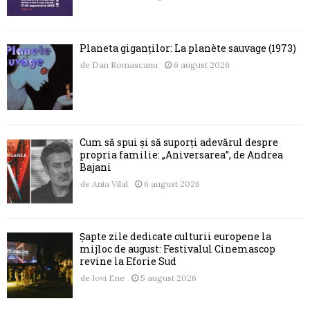
Planeta giganților: La planète sauvage (1973)
de
Dan Romascanu
6 august 2026
Cum să spui și să suporți adevărul despre
propria familie: „Aniversarea”, de Andrea
Bajani
de
Ania Vilal
6 august 2026
Șapte zile dedicate culturii europene la
mijloc de august: Festivalul Cinemascop
revine la Eforie Sud
de
Jovi Ene
5 august 2026