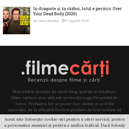
În dragoste și în război, totul e permis: Over
Your Dead Body (2026)
de
Alina Mușina
5 august 2026
Materialele postate pe acest blog aparțin în totalitate
filme-carti.ro și se află sub protecția Legii Dreptului de
Autor. Preluarea lor se poate face numai cu acordul
autorului, iar la sfârșitul fiecărei preluări de text trebuie să
existe un link către acest blog.
Acest site folosește cookie-uri pentru a oferi servicii, pentru
a personaliza anunțuri și pentru a analiza traficul. Dacă folosiți
Contact us:
jovi@filme-carti.ro