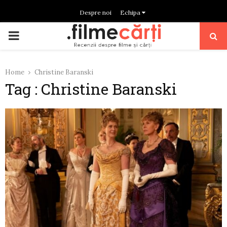
Despre noi
Echipa
PRIMARY
MENU
Home
Christine Baranski
Tag : Christine Baranski