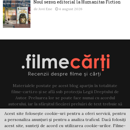
Noul sezon editorial la Humanitas Fiction
de
Jovi Ene
4 august 2026
Materialele postate pe acest blog aparțin în totalitate
filme-carti.ro și se află sub protecția Legii Dreptului de
Autor. Preluarea lor se poate face numai cu acordul
autorului, iar la sfârșitul fiecărei preluări de text trebuie să
existe un link către acest blog.
Acest site folosește cookie-uri pentru a oferi servicii, pentru
a personaliza anunțuri și pentru a analiza traficul. Dacă folosiți
Contact us:
jovi@filme-carti.ro
acest site, sunteți de acord cu utilizarea cookie-urilor. Filme-