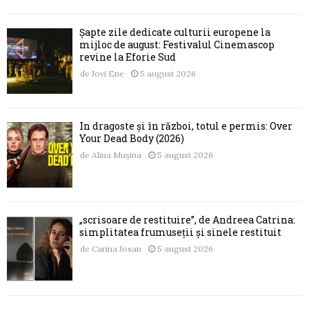
Șapte zile dedicate culturii europene la
mijloc de august: Festivalul Cinemascop
revine la Eforie Sud
de
Jovi Ene
5 august 2026
În dragoste și în război, totul e permis: Over
Your Dead Body (2026)
de
Alina Mușina
5 august 2026
„scrisoare de restituire”, de Andreea Catrina:
simplitatea frumuseții și sinele restituit
de
Carina Josan
5 august 2026