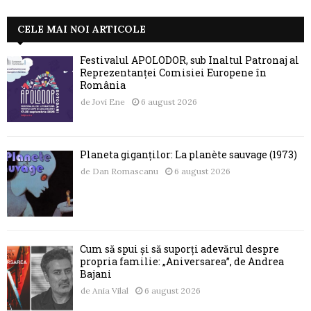
CELE MAI NOI ARTICOLE
Festivalul APOLODOR, sub Înaltul Patronaj al
Reprezentanței Comisiei Europene în
România
de
Jovi Ene
6 august 2026
Planeta giganților: La planète sauvage (1973)
de
Dan Romascanu
6 august 2026
Cum să spui și să suporți adevărul despre
propria familie: „Aniversarea”, de Andrea
Bajani
de
Ania Vilal
6 august 2026